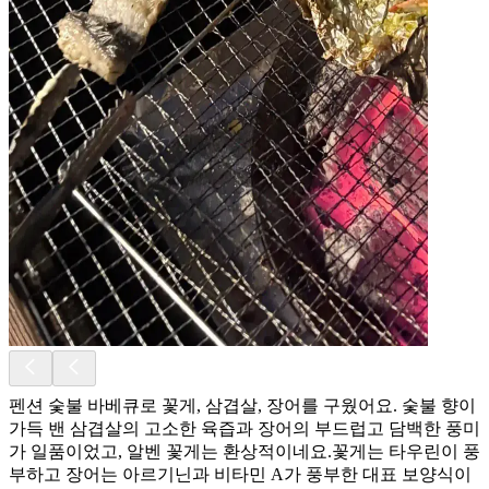
펜션 숯불 바베큐로 꽃게, 삼겹살, 장어를 구웠어요. 숯불 향이
가득 밴 삼겹살의 고소한 육즙과 장어의 부드럽고 담백한 풍미
가 일품이었고, 알벤 꽃게는 환상적이네요.​꽃게는 타우린이 풍
부하고 장어는 아르기닌과 비타민 A가 풍부한 대표 보양식이