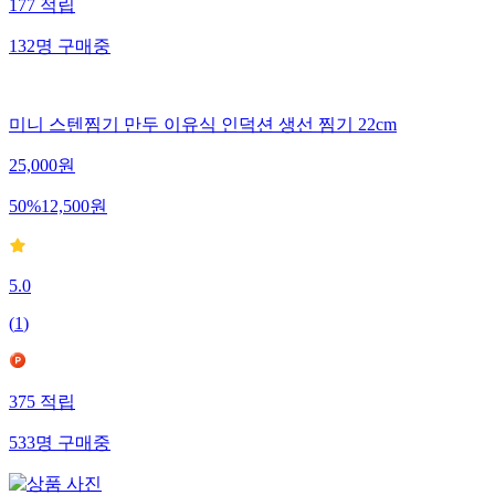
177
적립
132
명
구매중
미니 스텐찜기 만두 이유식 인덕션 생선 찜기 22cm
25,000
원
50
%
12,500
원
5.0
(
1
)
375
적립
533
명
구매중