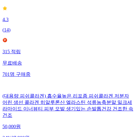
4.3
(
14
)
315
적립
무료배송
701
명
구매중
(대용량 피쉬콜라겐) 흡수율높은 리포좀 피쉬콜라겐 저분자
어린 생선 콜라겐 히알루론산 엘라스틴 석류농축분말 밀크세
라마이드 이너뷰티 피부 모발 생기있는 손발톱건강 건조한 속
건조
50,000
원