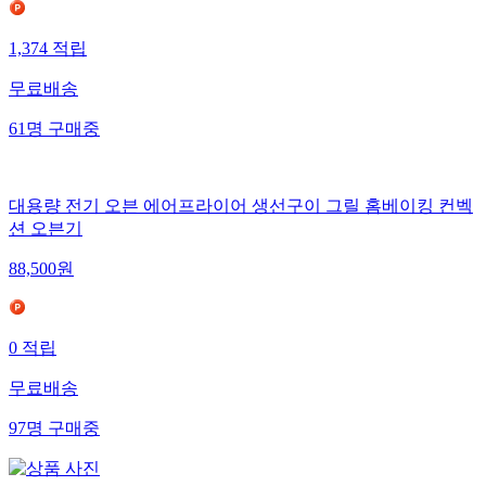
1,374
적립
무료배송
61
명
구매중
대용량 전기 오븐 에어프라이어 생선구이 그릴 홈베이킹 컨벡
션 오븐기
88,500
원
0
적립
무료배송
97
명
구매중