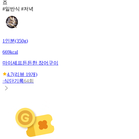
죠
#일반식 #저녁
1인분(350g)
669kcal
마이셰프
든든한 장어구이
4.7
(리뷰
19
개)
·
식단기록
64회