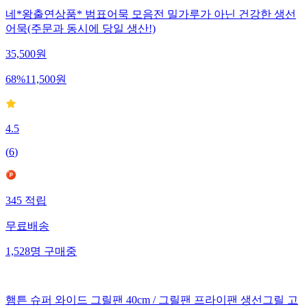
네*왕출연상품* 범표어묵 모음전 밀가루가 아닌 건강한 생선
어묵(주문과 동시에 당일 생산!)
35,500
원
68
%
11,500
원
4.5
(
6
)
345
적립
무료배송
1,528
명
구매중
햄튼 슈퍼 와이드 그릴팬 40cm / 그릴팬 프라이팬 생선그릴 고