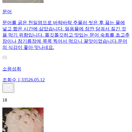
문어
문어를 굵은 천일염으로 바락바락 주물러 씻은 후 끓는 물에
넣고 짧은 시간에 삶았습니다. 얼음물에 잠깐 담궈서 질긴 것
을 막기 위함입니다. 쫄깃쫄깃하고 맛있는 문어 숙회를 초고추
장이나 참기름장에 콕콕 찍어서 먹으니 꿀맛이었습니다.문어
의 식감이 좋아 맛나네요.
소원성취
조회수
1,335
26.05.12
18