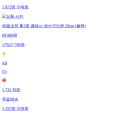
1,872
명
구매중
에델코첸 통3중 클래시 생선구이팬 29cm (블랙)
69,900
원
17
%
57,700
원
4.8
(
5
)
1,731
적립
무료배송
1,257
명
구매중