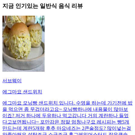
지금 인기있는
일반식
음식 리뷰
서브웨이
에그마요 샌드위치
에그마요 모닝빵 샌드위치 입니다. 수영을 하는데 가기전에 밥
을 먹으면 좀 무겁더라고요~ 모닝빵하나에 내용물이 많아보
이죠? 저거 하나에 두유하나 먹고갑니다 거의 계란하나 들었
다고보면됩니다~ 포만감은 정말 엄청나구요 레시피는 빵5개
만드는데 계란5개랑 후추 마요네즈는 2큰술정도? 많이넣는걸
안좋아해요 설탕조금 소금조금 홀그레인머스터드 작은큰술