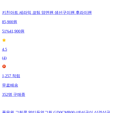
키친아트 세라믹 코팅 양면팬 생선구이팬 후라이팬
85,900
원
51
%
41,900
원
4.5
(
4
)
1,257
적립
무료배송
352
명
구매중
풀무원 그릴쿡 멀티듀얼그릴 GD0CMB00 (생선구이 삼겹살구