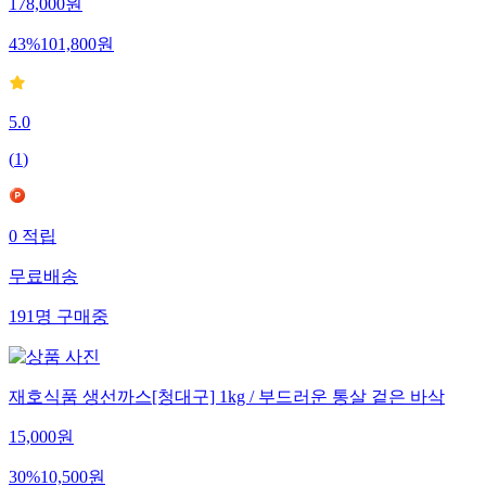
178,000
원
43
%
101,800
원
5.0
(
1
)
0
적립
무료배송
191
명
구매중
재호식품 생선까스[청대구] 1kg / 부드러운 통살 겉은 바삭
15,000
원
30
%
10,500
원