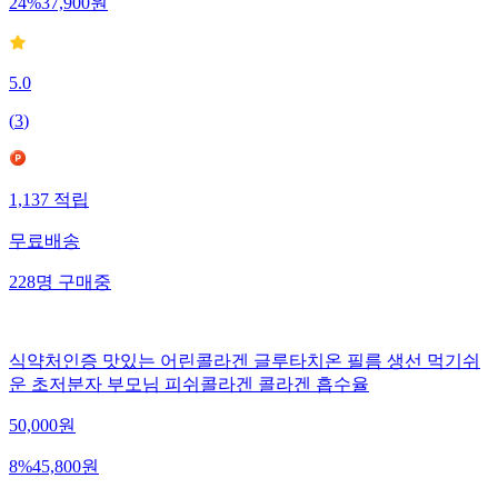
24
%
37,900
원
5.0
(
3
)
1,137
적립
무료배송
228
명
구매중
식약처인증 맛있는 어린콜라겐 글루타치온 필름 생선 먹기쉬
운 초저분자 부모님 피쉬콜라겐 콜라겐 흡수율
50,000
원
8
%
45,800
원