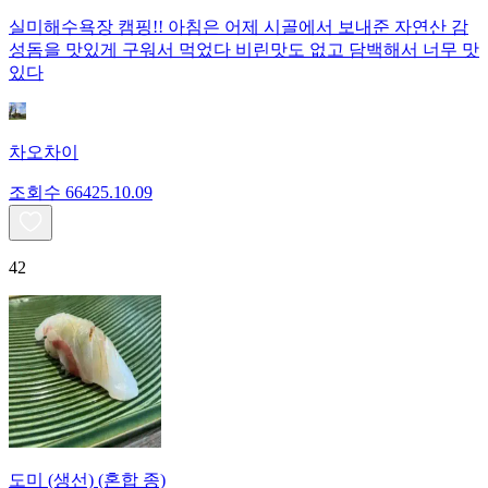
실미해수욕장 캠핑!! 아침은 어제 시골에서 보내준 자연산 감
성돔을 맛있게 구워서 먹었다 비린맛도 없고 담백해서 너무 맛
있다
차오차이
조회수
664
25.10.09
42
도미 (생선) (혼합 종)