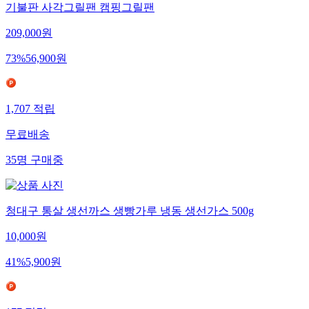
기불판 사각그릴팬 캠핑그릴팬
209,000
원
73
%
56,900
원
1,707
적립
무료배송
35
명
구매중
청대구 통살 생선까스 생빵가루 냉동 생선가스 500g
10,000
원
41
%
5,900
원