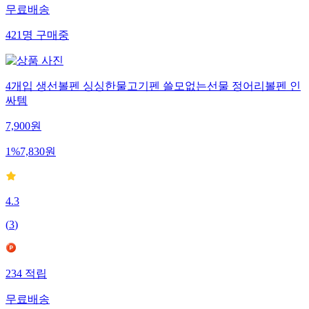
무료배송
421
명
구매중
4개입 생선볼펜 싱싱한물고기펜 쓸모없는선물 정어리볼펜 인
싸템
7,900
원
1
%
7,830
원
4.3
(
3
)
234
적립
무료배송