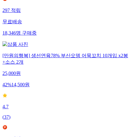
297
적립
무료배송
18,346
명
구매중
[만원의행복] 생선연육78% 부산오뎅 어묵꼬치 10개입 x2봉
+소스 2개
25,000
원
42
%
14,500
원
4.7
(
37
)