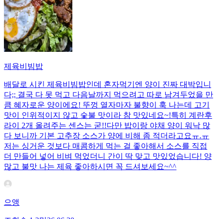
제육비빔밥
배달로 시킨 제육비빔밥인데 혼자먹기엔 양이 진짜 대박입니
다;; 결국 다 못 먹고 다음날까지 먹으려고 따로 남겨두었을 만
큼 혜자로운 양이에요! 뚜껑 열자마자 불향이 훅 나는데 고기
맛이 인위적이지 않고 숯불 맛이라 참 맛있네요~!특히 계란후
라이 2개 올려주는 센스는 굳!! ​다만 밥이랑 야채 양이 워낙 많
다 보니까 기본 고추장 소스가 양에 비해 좀 적더라고요ㅠ.ㅠ
저는 싱거운 것보다 매콤하게 먹는 걸 좋아해서 소스를 직접
더 만들어 넣어 비벼 먹었더니 간이 딱 맞고 맛있었습니다! 양
많고 불맛 나는 제육 좋아하시면 꼭 드셔보세요~^^
으앵