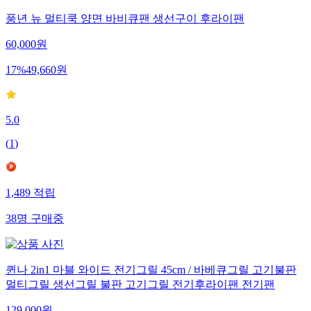
풍년 뉴 멀티쿡 양면 바비큐팬 생선구이 후라이팬
60,000
원
17
%
49,660
원
5.0
(
1
)
1,489
적립
38
명
구매중
퀸나 2in1 마블 와이드 전기그릴 45cm / 바베큐그릴 고기불판
멀티그릴 생선그릴 불판 고기그릴 전기후라이팬 전기팬