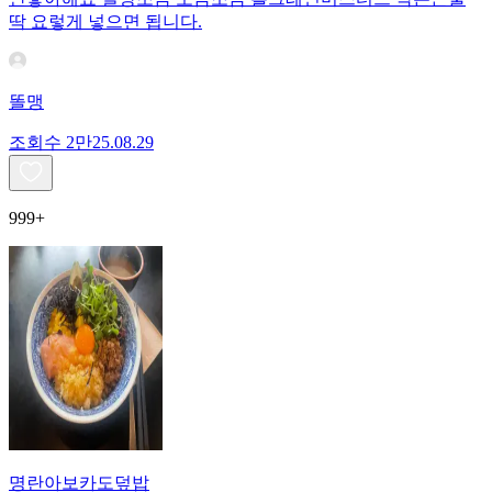
딱 요렇게 넣으면 됩니다.
똘맹
조회수
2만
25.08.29
999+
명란아보카도덮밥