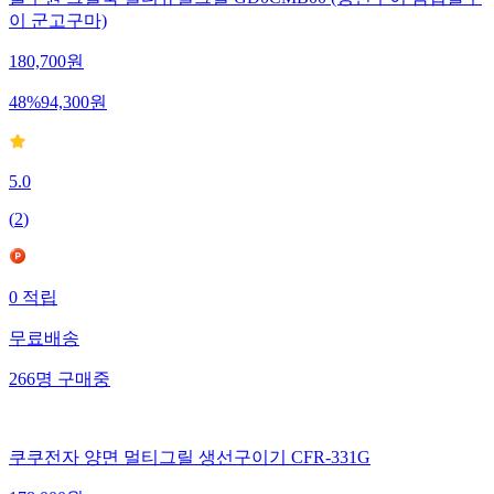
이 군고구마)
180,700
원
48
%
94,300
원
5.0
(
2
)
0
적립
무료배송
266
명
구매중
쿠쿠전자 양면 멀티그릴 생선구이기 CFR-331G