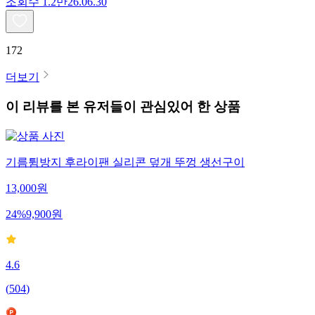
조회수
1.2만
26.06.30
172
더보기
이 리뷰를 본 유저들이 관심있어 한 상품
기름튐방지 후라이팬 실리콘 덮개 뚜껑 생선구이
13,000
원
24
%
9,900
원
4.6
(
504
)