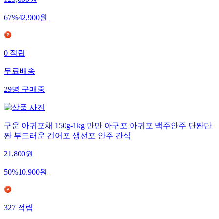
129,000
원
67
%
42,900
원
0
적립
무료배송
29
명
구매중
구운 아귀포채 150g-1kg 만만 아구포 아귀포 맥주안주 단짠단
짠 부드러운 건어포 생선포 안주 간식
21,800
원
50
%
10,900
원
327
적립