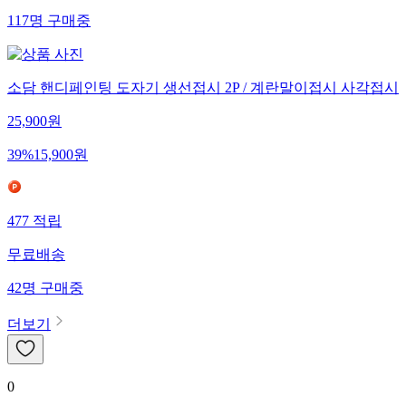
117
명
구매중
소담 핸디페인팅 도자기 생선접시 2P / 계란말이접시 사각접시
25,900
원
39
%
15,900
원
477
적립
무료배송
42
명
구매중
더보기
0