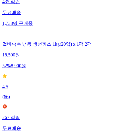
435
적립
무료배송
1,738
명
구매중
겉바속촉 냉동 생선까스 1kg(20입) x 1팩 2팩
18,500
원
52
%
8,900
원
4.5
(
66
)
267
적립
무료배송