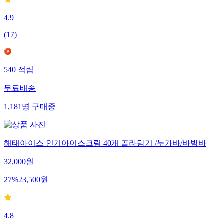
4.9
(
17
)
540
적립
무료배송
1,181
명
구매중
해태아이스 인기아이스크림 40개 골라담기 /누가바/바밤바
32,000
원
27
%
23,500
원
4.8