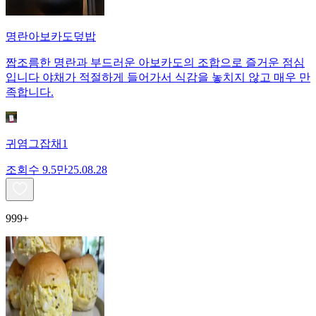
명란아보카도덮밥
짭조름한 명란과 부드러운 아보카도의 조합으로 즐거운 점심
입니다 야채가 적절하게 들어가서 식감을 놓치지 않고 매우 만
족합니다.
귀염그잡채1
조회수
9.5만
25.08.28
999+