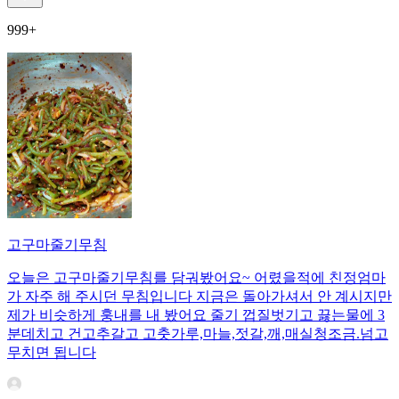
999+
고구마줄기무침
오늘은 고구마줄기무침를 담궈봤어요~ 어렸을적에 친정엄마
가 자주 해 주시던 무침입니다 지금은 돌아가셔서 안 계시지만
제가 비슷하게 훙내를 내 봤어요 줄기 껍질벗기고 끓는물에 3
분데치고 건고추갈고 고춧가루,마늘,젓갈,깨,매실청조금.넘고
무치면 됩니다