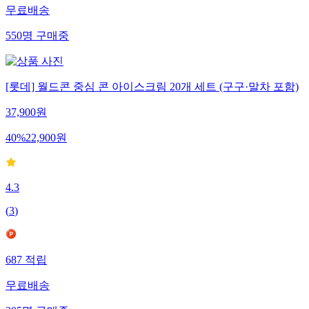
무료배송
550
명
구매중
[롯데] 월드콘 중심 콘 아이스크림 20개 세트 (구구·말차 포함)
37,900
원
40
%
22,900
원
4.3
(
3
)
687
적립
무료배송