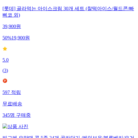
[롯데] 골라먹는 아이스크림 30개 세트 (찰떡아이스/월드콘/빠
삐코 외)
39,900
원
50
%
19,900
원
5.0
(
3
)
597
적립
무료배송
345
명
구매중
빙그레 요맘때 콘 5종 24개 골라담기 /레인보우/블루베리/요거