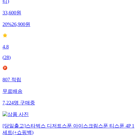
티)
33,600
원
20
%
26,900
원
4.8
(
28
)
807
적립
무료배송
7,224
명
구매중
[당일출고]스타벅스 디저트스푼 아이스크림스푼 티스푼 4P 1
세트(+쇼핑백)