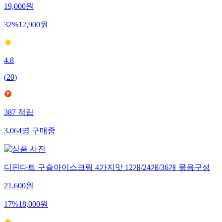
19,000
원
32
%
12,900
원
4.8
(
20
)
387
적립
3,064
명
구매중
디핀다트 구슬아이스크림 4가지맛 12개/24개/36개 묶음구성
21,600
원
17
%
18,000
원