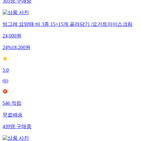
305
명
구매중
빙그레 요맘때 바 3종 15+15개 골라담기 /요거트아이스크림
24,000
원
24
%
18,200
원
5.0
(
6
)
546
적립
무료배송
439
명
구매중