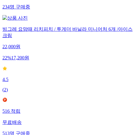
234
명
구매중
빙그레 요맘때 리치피치 / 투게더 바닐라 미니어처 6개 /아이스
크림
22,000
원
22
%
17,200
원
4.5
(
2
)
516
적립
무료배송
513
명
구매중