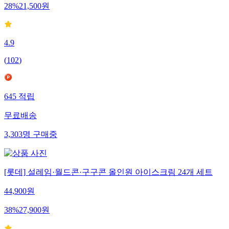
28
%
21,500
원
4.9
(
102
)
645
적립
무료배송
3,303
명
구매중
[롯데] 설레임·월드콘·구구콘 올인원 아이스크림 24개 세트
44,900
원
38
%
27,900
원