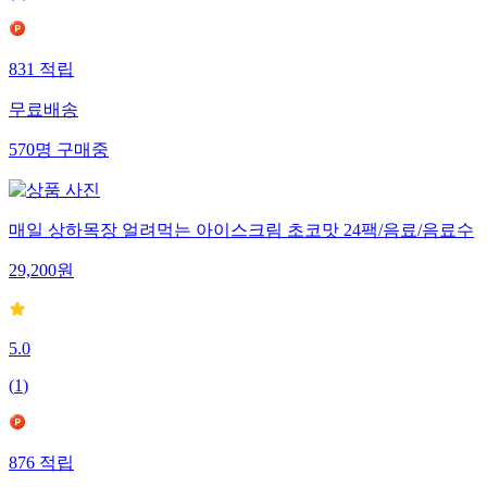
831
적립
무료배송
570
명
구매중
매일 상하목장 얼려먹는 아이스크림 초코맛 24팩/음료/음료수
29,200
원
5.0
(
1
)
876
적립