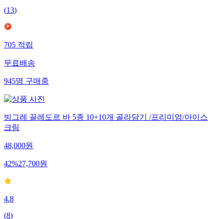
(
13
)
705
적립
무료배송
945
명
구매중
빙그레 끌레도르 바 5종 10+10개 골라담기 /프리미엄/아이스
크림
48,000
원
42
%
27,700
원
4.8
(
8
)