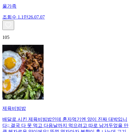
울가족
조회수
1.1만
26.07.07
105
제육비빔밥
배달로 시킨 제육비빔밥인데 혼자먹기엔 양이 진짜 대박입니
다;; 결국 다 못 먹고 다음날까지 먹으려고 따로 남겨두었을 만
큼 혜자로운 양이에요! 뚜껑 열자마자 불향이 훅 나는데 고기