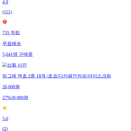
4.9
(
111
)
735
적립
무료배송
5,641
명
구매중
빙그레 엔초 2종 18개 /초코/디카페인커피/아이스크림
26,000
원
27
%
18,900
원
5.0
(
2
)