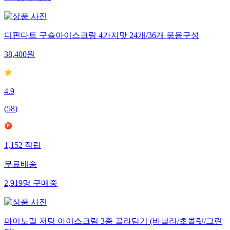
디핀다트 구슬아이스크림 4가지맛 24개/36개 묶음구성
38,400
원
4.9
(
58
)
1,152
적립
무료배송
2,919
명
구매중
마이노멀 저당 아이스크림 3종 골라담기 (바닐라/초콜릿/그린