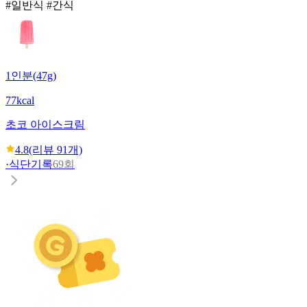
#일반식 #간식
1인분(47g)
77kcal
초코 아이스크림
4.8
(리뷰
91
개)
·
식단기록
69회