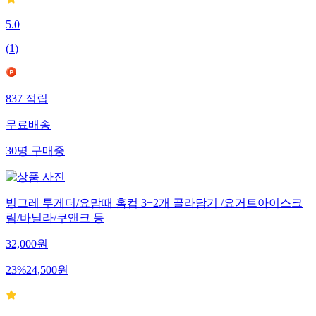
5.0
(
1
)
837
적립
무료배송
30
명
구매중
빙그레 투게더/요맘때 홈컵 3+2개 골라담기 /요거트아이스크
림/바닐라/쿠앤크 등
32,000
원
23
%
24,500
원