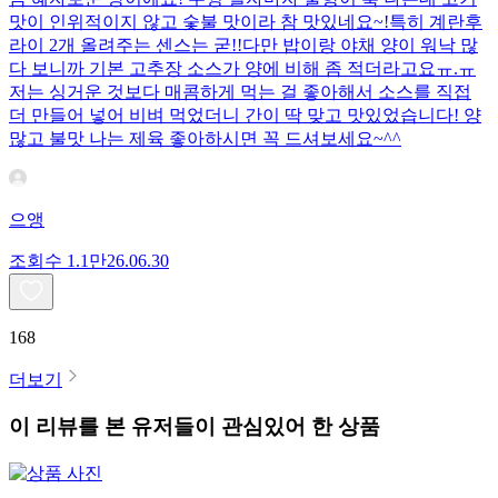
맛이 인위적이지 않고 숯불 맛이라 참 맛있네요~!특히 계란후
라이 2개 올려주는 센스는 굳!! ​다만 밥이랑 야채 양이 워낙 많
다 보니까 기본 고추장 소스가 양에 비해 좀 적더라고요ㅠ.ㅠ
저는 싱거운 것보다 매콤하게 먹는 걸 좋아해서 소스를 직접
더 만들어 넣어 비벼 먹었더니 간이 딱 맞고 맛있었습니다! 양
많고 불맛 나는 제육 좋아하시면 꼭 드셔보세요~^^
으앵
조회수
1.1만
26.06.30
168
더보기
이 리뷰를 본 유저들이 관심있어 한 상품