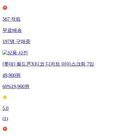
567
적립
무료배송
197
명
구매중
[롯데] 월드콘X티코 디저트 아이스크림 7입
49,900
원
60
%
19,900
원
5.0
(
1
)