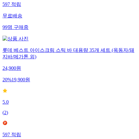
597
적립
무료배송
99
명
구매중
롯데 베스트 아이스크림 스틱 바 대용량 35개 세트 (옥동자/돼
지바/메가톤 외)
24,900
원
20
%
19,900
원
5.0
(
2
)
597
적립