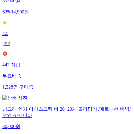
39,900
원
63
%
14,900
원
4.5
(
39
)
447
적립
무료배송
1,228
명
구매중
빙그레 인기 아이스크림 바 20+20개 골라담기 /메로나/비비빅/
쿠앤크/캔디바
30,000
원