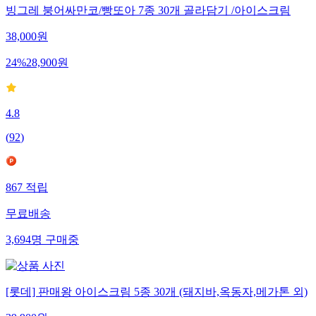
빙그레 붕어싸만코/빵또아 7종 30개 골라담기 /아이스크림
38,000
원
24
%
28,900
원
4.8
(
92
)
867
적립
무료배송
3,694
명
구매중
[롯데] 판매왕 아이스크림 5종 30개 (돼지바,옥동자,메가톤 외)