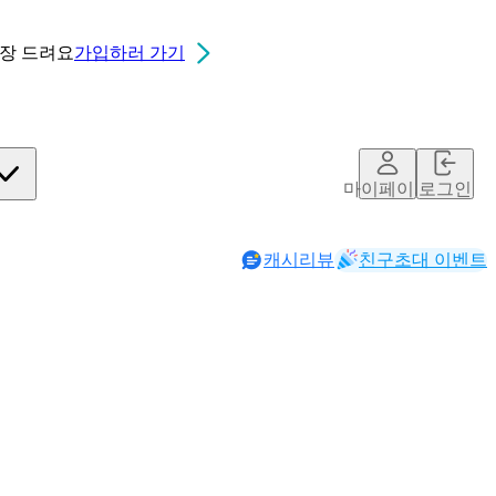
0장
드려요
가입하러 가기
마이페이지
로그인
캐시리뷰
친구초대 이벤트