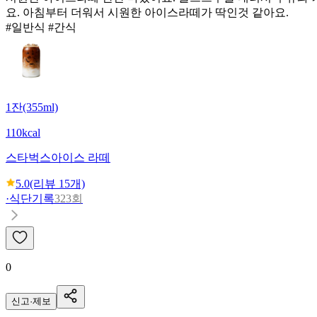
요. 아침부터 더워서 시원한 아이스라떼가 딱인것 같아요.
#일반식 #간식
1잔(355ml)
110kcal
스타벅스
아이스 라떼
5.0
(리뷰
15
개)
·
식단기록
323회
0
신고·제보