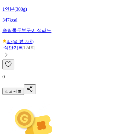
1인분(300g)
347kcal
슬림쿡
두부구이 샐러드
4.7
(리뷰
7
개)
·
식단기록
124회
0
신고·제보