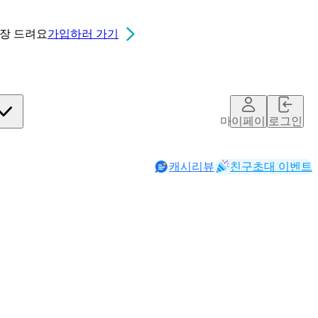
0장
드려요
가입하러 가기
마이페이지
로그인
캐시리뷰
친구초대 이벤트