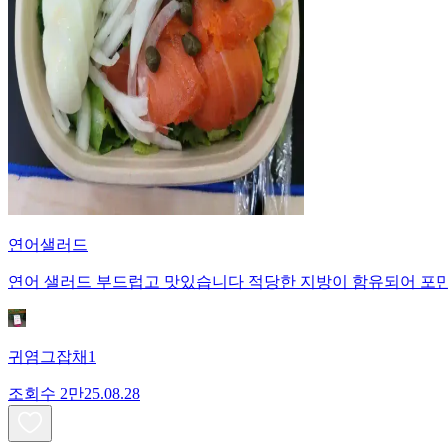
연어샐러드
연어 샐러드 부드럽고 맛있습니다 적당한 지방이 함유되어 
귀염그잡채1
조회수
2만
25.08.28