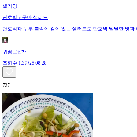
샐러딩
단호박고구마 샐러드
단호박과 두부 블럭이 같이 있는 샐러드로 단호박 달달한 맛과
귀염그잡채1
조회수
1.3만
25.08.28
727