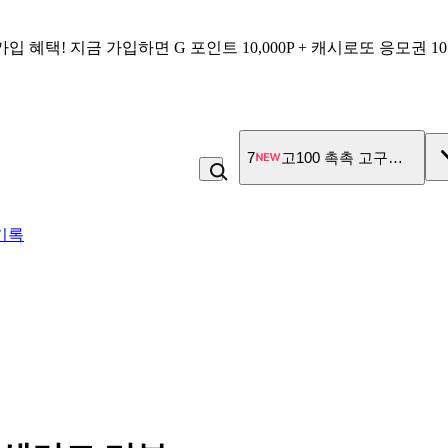
가입 혜택!
지금 가입하면
G 포인트 10,000P + 캐시로또 응모권 1
7
고100 촉촉 고구마 스틱
기록