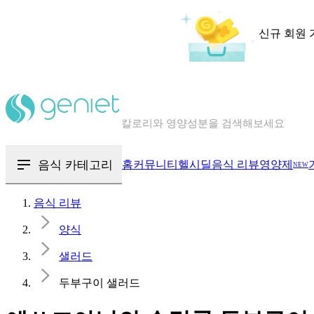
신규 회원 
칼로리와 영양성분을 검색해보세요
혈당 · 다이어트 음식 검색해보세요
음식 · 영양제 리뷰를 찾아보세요
음식 카테고리
홈
커뮤니티
헬시딜
음식 리뷰
영양제
NEW
음식 리뷰
양식
샐러드
두부구이 샐러드