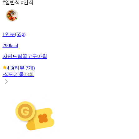
#일반식 #간식
1인분(55g)
290kcal
자연드림
꿀고구마칩
4.3
(리뷰
7
개)
·
식단기록
38회