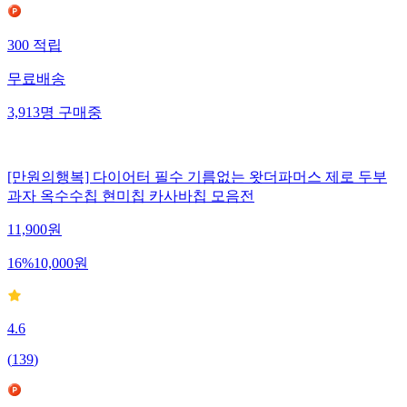
300
적립
무료배송
3,913
명
구매중
[만원의행복] 다이어터 필수 기름없는 왓더파머스 제로 두부
과자 옥수수칩 현미칩 카사바칩 모음전
11,900
원
16
%
10,000
원
4.6
(
139
)