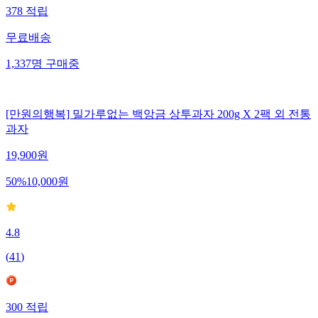
378
적립
무료배송
1,337
명
구매중
[만원의행복] 밀가루없는 백앙금 상투과자 200g X 2팩 외 전통
과자
19,900
원
50
%
10,000
원
4.8
(
41
)
300
적립