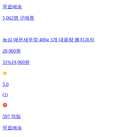
무료배송
5,062
명
구매중
농심 매운새우깡 400g 3개 대용량 봉지과자
28,900
원
31
%
19,900
원
5.0
(
1
)
597
적립
무료배송