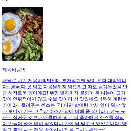
제육비빔밥
배달로 시킨 제육비빔밥인데 혼자먹기엔 양이 진짜 대박입니
다;; 결국 다 못 먹고 다음날까지 먹으려고 따로 남겨두었을 만
큼 혜자로운 양이에요! 뚜껑 열자마자 불향이 훅 나는데 고기
맛이 인위적이지 않고 숯불 맛이라 참 맛있네요~!특히 계란후
라이 2개 올려주는 센스는 굳!! ​다만 밥이랑 야채 양이 워낙 많
다 보니까 기본 고추장 소스가 양에 비해 좀 적더라고요ㅠ.ㅠ
저는 싱거운 것보다 매콤하게 먹는 걸 좋아해서 소스를 직접
더 만들어 넣어 비벼 먹었더니 간이 딱 맞고 맛있었습니다! 양
많고 불맛 나는 제육 좋아하시면 꼭 드셔보세요~^^