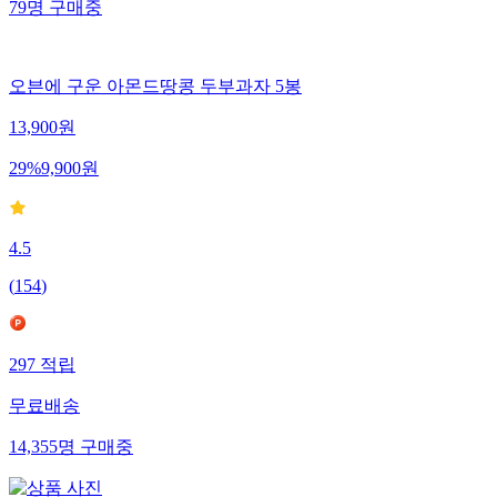
79
명
구매중
오븐에 구운 아몬드땅콩 두부과자 5봉
13,900
원
29
%
9,900
원
4.5
(
154
)
297
적립
무료배송
14,355
명
구매중