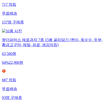
717
적립
무료배송
157
명
구매중
왓더파머스 제로과자 7종 15봉 골라담기 (현미, 옥수수, 두부,
황금고구마, 메밀, 파로, 생감자칩)
63,500
원
64
%
22,900
원
687
적립
무료배송
93
명
구매중