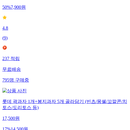
50
%
7,900
원
4.8
(
9
)
237
적립
무료배송
795
명
구매중
롯데 곽과자 1개+봉지과자 5개 골라담기 (빈츠/몽쉘/꼬깔콘/치
토스/도리토스 등)
17,500
원