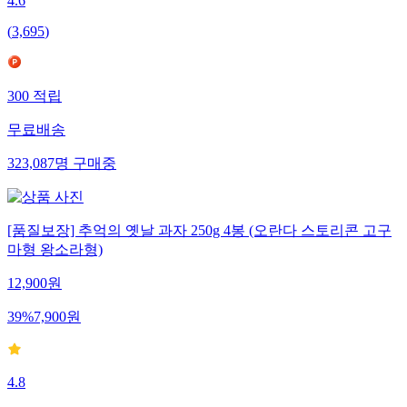
4.6
(
3,695
)
300
적립
무료배송
323,087
명
구매중
[품질보장] 추억의 옛날 과자 250g 4봉 (오란다 스토리콘 고구
마형 왕소라형)
12,900
원
39
%
7,900
원
4.8