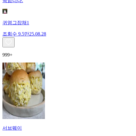
족합니다.
귀염그잡채1
조회수
9.5만
25.08.28
999+
서브웨이