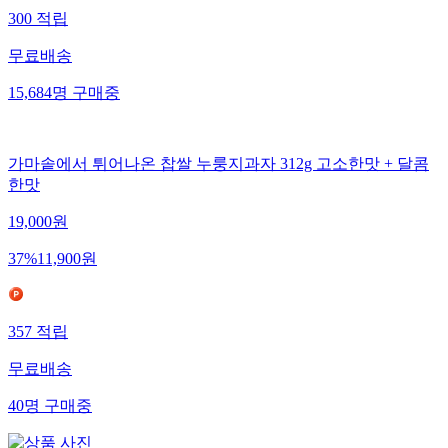
300
적립
무료배송
15,684
명
구매중
가마솥에서 튀어나온 찹쌀 누룽지과자 312g 고소한맛 + 달콤
한맛
19,000
원
37
%
11,900
원
357
적립
무료배송
40
명
구매중