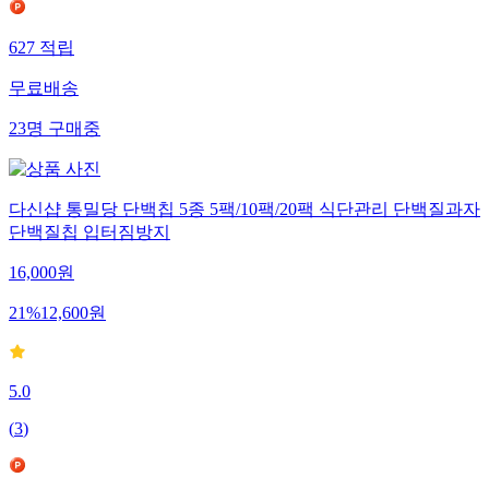
627
적립
무료배송
23
명
구매중
다신샵 통밀당 단백칩 5종 5팩/10팩/20팩 식단관리 단백질과자
단백질칩 입터짐방지
16,000
원
21
%
12,600
원
5.0
(
3
)