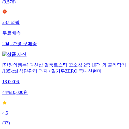
(
9,576
)
237
적립
무료배송
204,277
명
구매중
[만원의행복] 다신샵 열풍로스팅 꼬소칩 2종 10팩 외 골라담기
/105kcal 식단관리 과자 / 밀가루ZERO 국내산현미
18,000
원
44
%
10,000
원
4.5
(
33
)