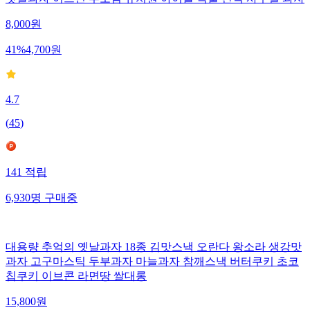
옛날과자 어르신 부모님 유치원 아이들 곡물 간식 사무실 과자
8,000
원
41
%
4,700
원
4.7
(
45
)
141
적립
6,930
명
구매중
대용량 추억의 옛날과자 18종 김맛스낵 오란다 왕소라 생강맛
과자 고구마스틱 두부과자 마늘과자 참깨스낵 버터쿠키 초코
칩쿠키 이브콘 라면땅 쌀대롱
15,800
원