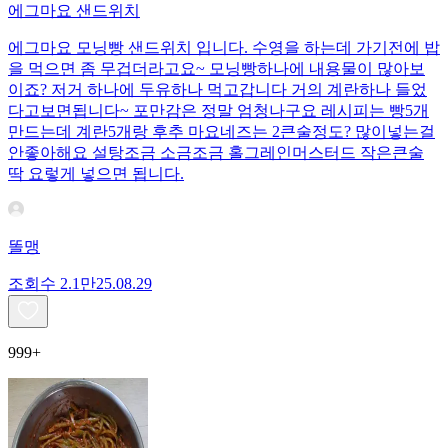
에그마요 샌드위치
에그마요 모닝빵 샌드위치 입니다. 수영을 하는데 가기전에 밥
을 먹으면 좀 무겁더라고요~ 모닝빵하나에 내용물이 많아보
이죠? 저거 하나에 두유하나 먹고갑니다 거의 계란하나 들었
다고보면됩니다~ 포만감은 정말 엄청나구요 레시피는 빵5개
만드는데 계란5개랑 후추 마요네즈는 2큰술정도? 많이넣는걸
안좋아해요 설탕조금 소금조금 홀그레인머스터드 작은큰술
딱 요렇게 넣으면 됩니다.
똘맹
조회수
2.1만
25.08.29
999+