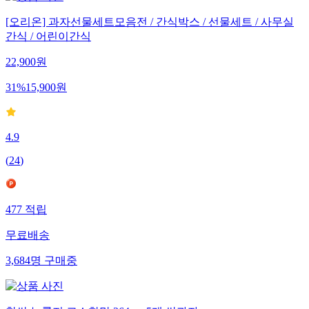
[오리온] 과자선물세트모음전 / 간식박스 / 선물세트 / 사무실
간식 / 어린이간식
22,900
원
31
%
15,900
원
4.9
(
24
)
477
적립
무료배송
3,684
명
구매중