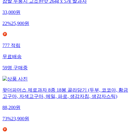
찹쌀 누룽지 고소한맛 264g x 5개 쌀과자
33,000
원
22
%
25,900
원
777
적립
무료배송
59
명
구매중
왓더파머스 제로과자 8종 18봉 골라담기 (두부, 코코아, 황금
고구마, 자색고구마, 메밀, 파로, 생감자칩, 생감자스틱)
88,200
원
73
%
23,900
원