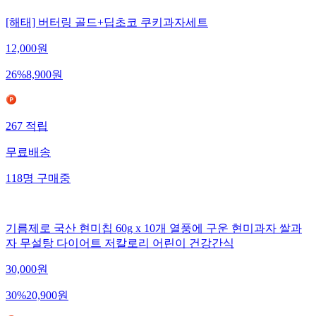
[해태] 버터링 골드+딥초코 쿠키과자세트
12,000
원
26
%
8,900
원
267
적립
무료배송
118
명
구매중
기름제로 국산 현미칩 60g x 10개 열풍에 구운 현미과자 쌀과
자 무설탕 다이어트 저칼로리 어린이 건강간식
30,000
원
30
%
20,900
원