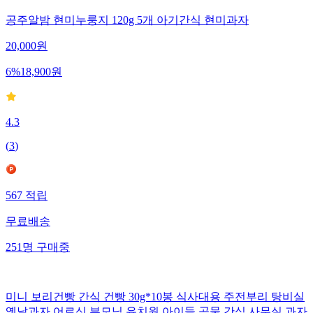
공주알밤 현미누룽지 120g 5개 아기간식 현미과자
20,000
원
6
%
18,900
원
4.3
(
3
)
567
적립
무료배송
251
명
구매중
미니 보리건빵 간식 건빵 30g*10봉 식사대용 주전부리 탕비실