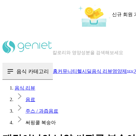
신규 회원 
칼로리와 영양성분을 검색해보세요
혈당 · 다이어트 음식 검색해보세요
음식 카테고리
홈
커뮤니티
헬시딜
음식 리뷰
영양제
NEW
음식 · 영양제 리뷰를 찾아보세요
음식 리뷰
음료
주스 / 과즙음료
써핑쿨 복숭아