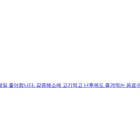
제일 좋아합니다. 갈증해소에 고기먹고 난후에도 즐겨먹는 음료수