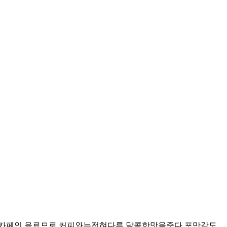
카페인 음료므로 커피와는전혀다른 달콤한맛을준다 포만감도