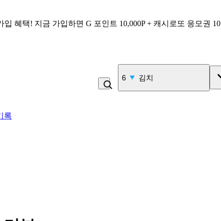
가입 혜택!
지금 가입하면
G 포인트 10,000P + 캐시로또 응모권 1
7
삼겹살
기록