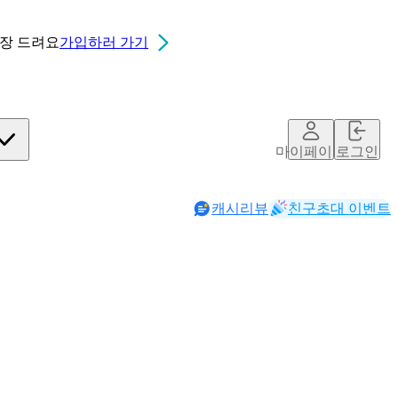
0장
드려요
가입하러 가기
마이페이지
로그인
캐시리뷰
친구초대 이벤트