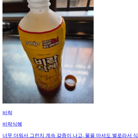
비락
비락식혜
너무 더워서 그런지 계속 갈증이 나고, 물을 마셔도 별로라서 