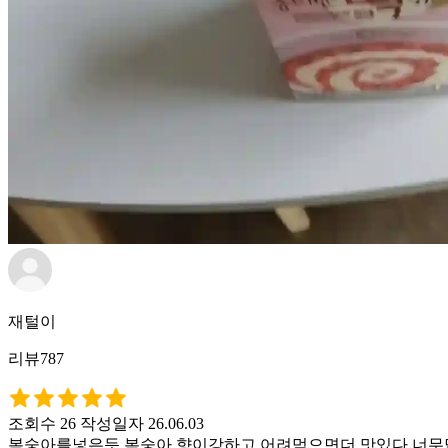
재털이
리뷰787
조회수 26
작성일자 26.06.03
복숭아를넣은듯 복숭아 향이강하고 어려먹으면더 맛있다 너