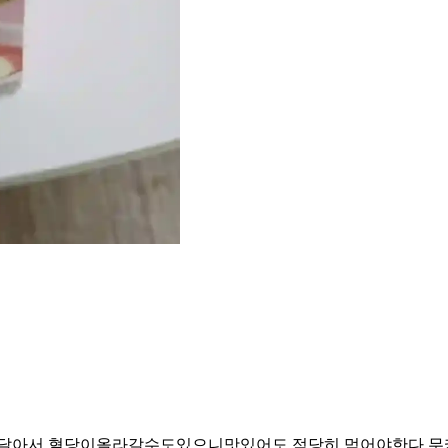
무달아서 혈당이올라갈수도있으니맛있어도 적당히 먹어야한다 무