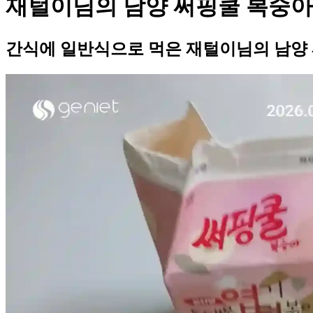
재털이님의 남양 써핑쿨 복숭아
간식에 일반식으로 먹은 재털이님의 남양