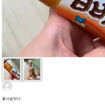
꽃사슴맛나