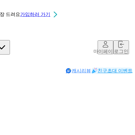
0장
드려요
가입하러 가기
마이페이지
로그인
캐시리뷰
친구초대 이벤트