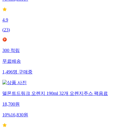
4.9
(
23
)
300
적립
무료배송
1,496
명
구매중
델몬트드링크 오렌지 190ml 32개 오렌지주스 팩음료
18,700
원
10
%
16,830
원