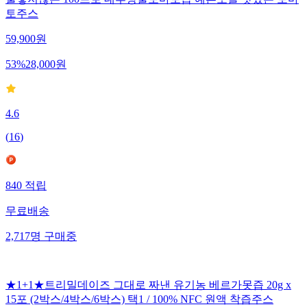
물넣지않은 100프로 대추방울토마토즙 예쁜오늘 맛있는 토마
토주스
59,900
원
53
%
28,000
원
4.6
(
16
)
840
적립
무료배송
2,717
명
구매중
★1+1★트리밀데이즈 그대로 짜낸 유기농 베르가못즙 20g x
15포 (2박스/4박스/6박스) 택1 / 100% NFC 원액 착즙주스