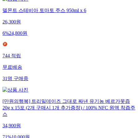
델몬트 스테비아 토마토 주스 950ml x 6
26,300
원
6
%
24,800
원
744
적립
무료배송
31
명
구매중
[만원의행복] 트리밀데이즈 그대로 짜낸 유기농 베르가못즙
20g x 15포 (2개 구매시 1개 추가증정) / 100% NFC 원액 착즙주
스
34,900
원
71
%
10,000
원