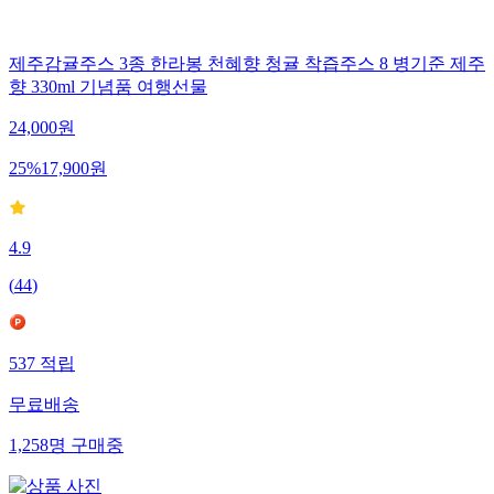
제주감귤주스 3종 한라봉 천혜향 청귤 착즙주스 8 병기준 제주
향 330ml 기념품 여행선물
24,000
원
25
%
17,900
원
4.9
(
44
)
537
적립
무료배송
1,258
명
구매중