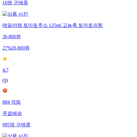
16
명
구매중
매일야채 토마토주스 125ml 고농축 토마토의힘
36,800
원
27
%
26,800
원
4.7
(
9
)
804
적립
무료배송
995
명
구매중