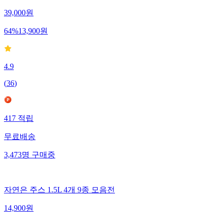
39,000
원
64
%
13,900
원
4.9
(
36
)
417
적립
무료배송
3,473
명
구매중
자연은 주스 1.5L 4개 9종 모음전
14,900
원