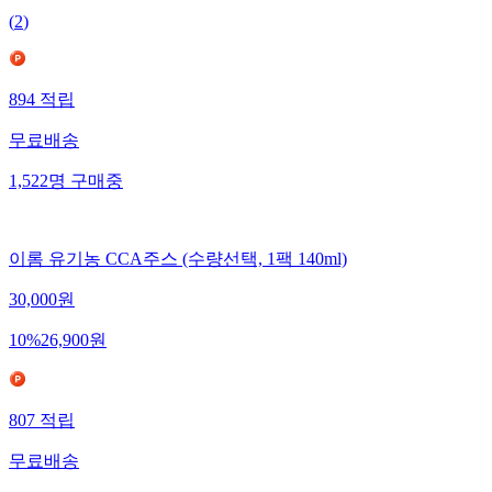
(
2
)
894
적립
무료배송
1,522
명
구매중
이롬 유기농 CCA주스 (수량선택, 1팩 140ml)
30,000
원
10
%
26,900
원
807
적립
무료배송