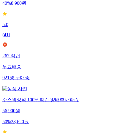
40
%
8,900
원
5.0
(
41
)
267
적립
무료배송
921
명
구매중
주스의정석 100% 착즙 양배추사과즙
56,900
원
50
%
28,620
원