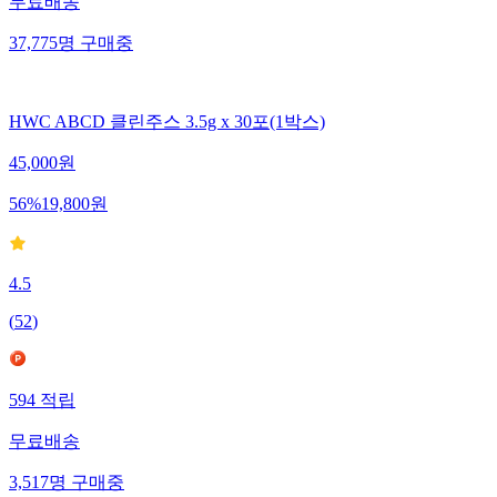
무료배송
37,775
명
구매중
HWC ABCD 클린주스 3.5g x 30포(1박스)
45,000
원
56
%
19,800
원
4.5
(
52
)
594
적립
무료배송
3,517
명
구매중