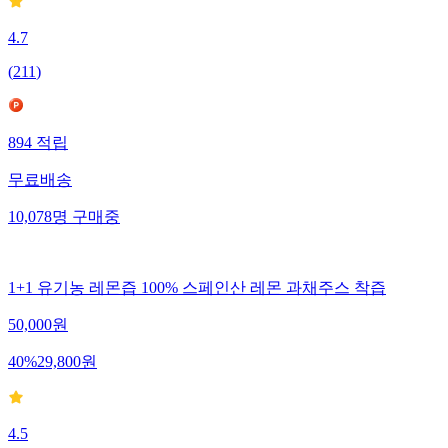
4.7
(
211
)
894
적립
무료배송
10,078
명
구매중
1+1 유기농 레몬즙 100% 스페인산 레몬 과채주스 착즙
50,000
원
40
%
29,800
원
4.5