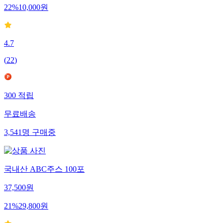
22
%
10,000
원
4.7
(
22
)
300
적립
무료배송
3,541
명
구매중
국내산 ABC주스 100포
37,500
원
21
%
29,800
원