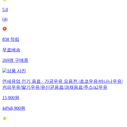
5.0
(
4
)
858
적립
무료배송
269
명
구매중
연세유업 인기 음료 · 가공우유 모음전 /초코우유/바나나우유/
커피우유/딸기우유/유산균음료/과채음료/주스/a2우유
15,900
원
44
%
8,900
원