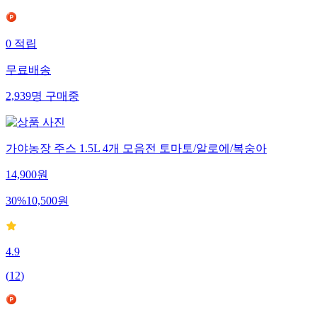
0
적립
무료배송
2,939
명
구매중
가야농장 주스 1.5L 4개 모음전 토마토/알로에/복숭아
14,900
원
30
%
10,500
원
4.9
(
12
)