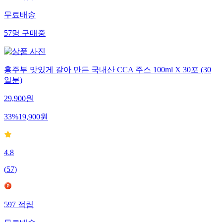
무료배송
57
명
구매중
홍주부 맛있게 갈아 만든 국내산 CCA 주스 100ml X 30포 (30
일분)
29,900
원
33
%
19,900
원
4.8
(
57
)
597
적립