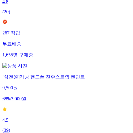
4.8
(
20
)
267
적립
무료배송
1,655
명
구매중
[삼천원]가방 핸드폰 진주스트랩 펜던트
9,500
원
68
%
3,000
원
4.5
(
39
)