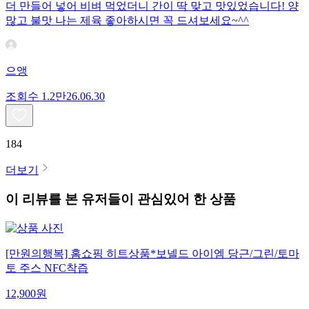
더 만들어 넣어 비벼 먹었더니 간이 딱 맞고 맛있었습니다! 양
많고 불맛 나는 제육 좋아하시면 꼭 드셔보세요~^^
으앵
조회수
1.2만
26.06.30
184
더보기
이 리뷰를 본 유저들이 관심있어 한 상품
[만원의행복] 홈쇼핑 히트상품*보넬드 아이엠 당근/그린/토마
토 주스 NFC착즙
12,900
원