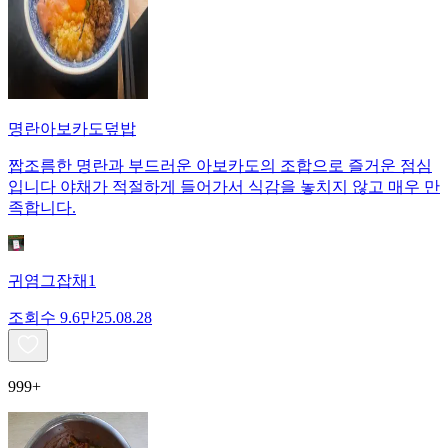
명란아보카도덮밥
짭조름한 명란과 부드러운 아보카도의 조합으로 즐거운 점심
입니다 야채가 적절하게 들어가서 식감을 놓치지 않고 매우 만
족합니다.
귀염그잡채1
조회수
9.6만
25.08.28
999+