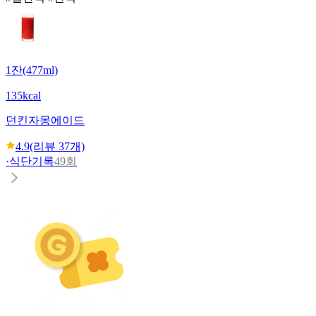
1잔(477ml)
135kcal
던킨
자몽에이드
4.9
(리뷰
37
개)
·
식단기록
49회