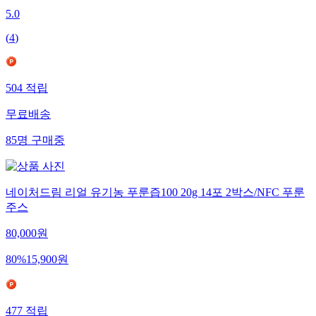
5.0
(
4
)
504
적립
무료배송
85
명
구매중
네이처드림 리얼 유기농 푸룬즙100 20g 14포 2박스/NFC 푸룬
주스
80,000
원
80
%
15,900
원
477
적립