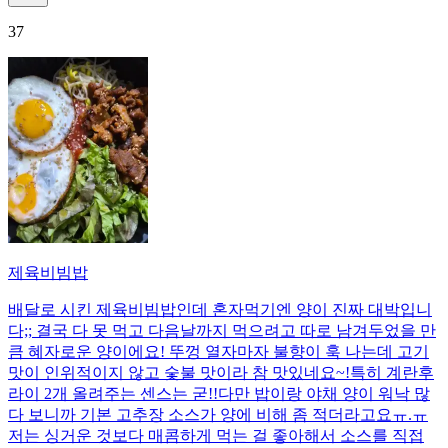
37
제육비빔밥
배달로 시킨 제육비빔밥인데 혼자먹기엔 양이 진짜 대박입니
다;; 결국 다 못 먹고 다음날까지 먹으려고 따로 남겨두었을 만
큼 혜자로운 양이에요! 뚜껑 열자마자 불향이 훅 나는데 고기
맛이 인위적이지 않고 숯불 맛이라 참 맛있네요~!특히 계란후
라이 2개 올려주는 센스는 굳!! ​다만 밥이랑 야채 양이 워낙 많
다 보니까 기본 고추장 소스가 양에 비해 좀 적더라고요ㅠ.ㅠ
저는 싱거운 것보다 매콤하게 먹는 걸 좋아해서 소스를 직접