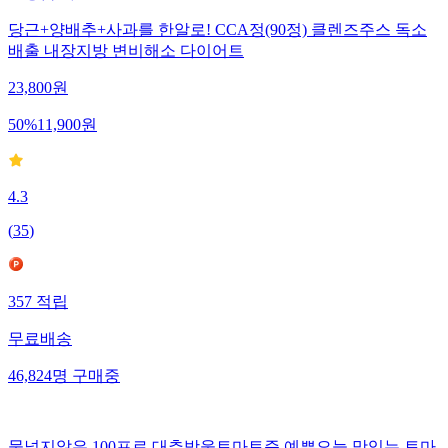
당근+양배추+사과를 한알로! CCA정(90정) 클렌즈주스 독소
배출 내장지방 변비해소 다이어트
23,800
원
50
%
11,900
원
4.3
(
35
)
357
적립
무료배송
46,824
명
구매중