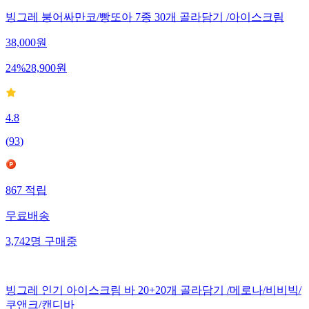
빙그레 붕어싸만코/빵또아 7종 30개 골라담기 /아이스크림
38,000
원
24
%
28,900
원
4.8
(
93
)
867
적립
무료배송
3,742
명
구매중
빙그레 인기 아이스크림 바 20+20개 골라담기 /메로나/비비빅/
쿠앤크/캔디바