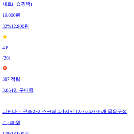
[당일출고]스타벅스 디저트스푼 아이스크림스푼 티스푼 4P 1
세트(+쇼핑백)
19,000
원
32
%
12,900
원
4.8
(
20
)
387
적립
3,064
명
구매중
디핀다트 구슬아이스크림 4가지맛 12개/24개/36개 묶음구성
21,600
원