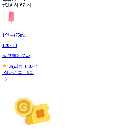
#일반식 #간식
1인분(75ml)
120kcal
빙그레
메로나
4.8
(리뷰
180
개)
·
식단기록
519회