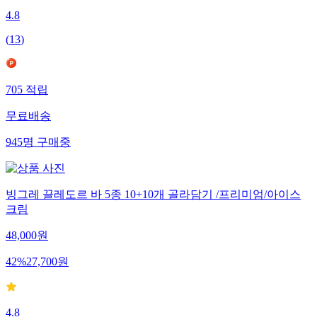
4.8
(
13
)
705
적립
무료배송
945
명
구매중
빙그레 끌레도르 바 5종 10+10개 골라담기 /프리미엄/아이스
크림
48,000
원
42
%
27,700
원