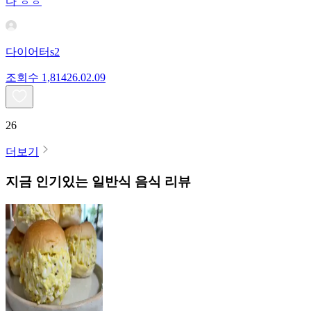
다 ㅎㅎ
다이어터s2
조회수
1,814
26.02.09
26
더보기
지금 인기있는
일반식
음식 리뷰