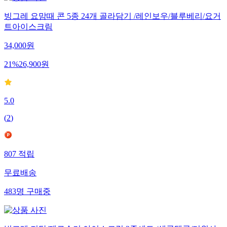
빙그레 요맘때 콘 5종 24개 골라담기 /레인보우/블루베리/요거
트아이스크림
34,000
원
21
%
26,900
원
5.0
(
2
)
807
적립
무료배송
483
명
구매중