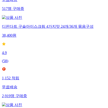
무료배송
517
명
구매중
디핀다트 구슬아이스크림 4가지맛 24개/36개 묶음구성
38,400
원
4.9
(
58
)
1,152
적립
무료배송
2,919
명
구매중