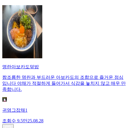
명란아보카도덮밥
짭조름한 명란과 부드러운 아보카도의 조합으로 즐거운 점심
입니다 야채가 적절하게 들어가서 식감을 놓치지 않고 매우 만
족합니다.
귀염그잡채1
조회수
9.5만
25.08.28