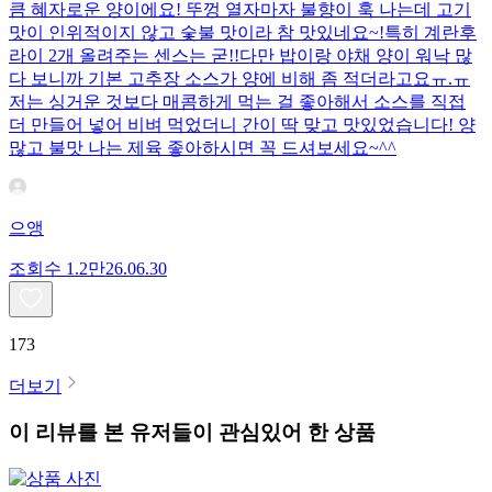
큼 혜자로운 양이에요! 뚜껑 열자마자 불향이 훅 나는데 고기
맛이 인위적이지 않고 숯불 맛이라 참 맛있네요~!특히 계란후
라이 2개 올려주는 센스는 굳!! ​다만 밥이랑 야채 양이 워낙 많
다 보니까 기본 고추장 소스가 양에 비해 좀 적더라고요ㅠ.ㅠ
저는 싱거운 것보다 매콤하게 먹는 걸 좋아해서 소스를 직접
더 만들어 넣어 비벼 먹었더니 간이 딱 맞고 맛있었습니다! 양
많고 불맛 나는 제육 좋아하시면 꼭 드셔보세요~^^
으앵
조회수
1.2만
26.06.30
173
더보기
이 리뷰를 본 유저들이 관심있어 한 상품