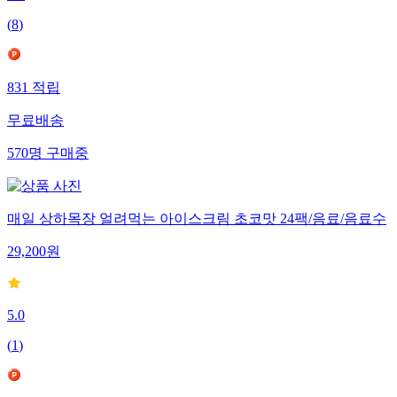
4.8
(
8
)
831
적립
무료배송
570
명
구매중
매일 상하목장 얼려먹는 아이스크림 초코맛 24팩/음료/음료수
29,200
원
5.0
(
1
)