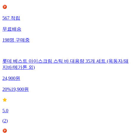
567
적립
무료배송
198
명
구매중
롯데 베스트 아이스크림 스틱 바 대용량 35개 세트 (옥동자/돼
지바/메가톤 외)
24,900
원
20
%
19,900
원
5.0
(
2
)