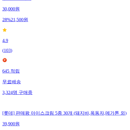
30,000
원
28
%
21,500
원
4.9
(
103
)
645
적립
무료배송
3,324
명
구매중
[롯데] 판매왕 아이스크림 5종 30개 (돼지바,옥동자,메가톤 외)
39,900
원