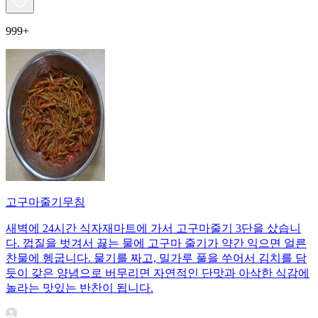
999+
고구마줄기무침
새벽에 24시간 식자재마트에 가서 고구마줄기 3단을 샀습니
다. 껍질을 벗겨서 끓는 물에 고구마 줄기가 약간 익으면 얼른
찬물에 헹굽니다. 물기를 짜고, 밀가루 풀을 쑤어서 김치를 담
듯이 갖은 양념으로 버무리면 자연적인 단맛과 아삭한 식감에
놀라는 맛있는 반찬이 됩니다.