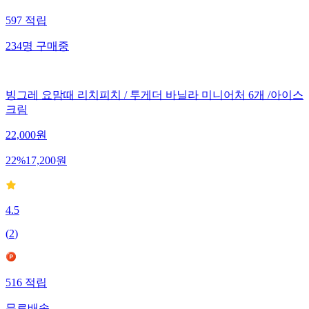
597
적립
234
명
구매중
빙그레 요맘때 리치피치 / 투게더 바닐라 미니어처 6개 /아이스
크림
22,000
원
22
%
17,200
원
4.5
(
2
)
516
적립