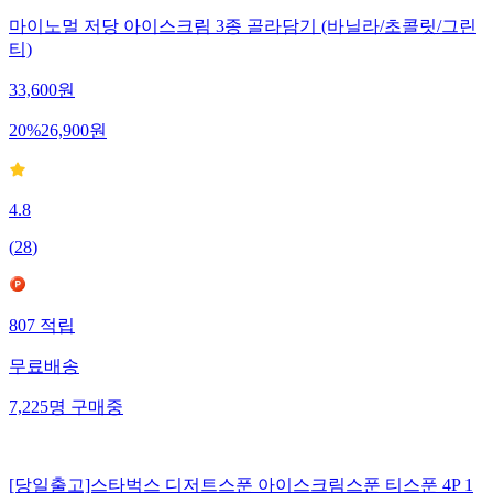
마이노멀 저당 아이스크림 3종 골라담기 (바닐라/초콜릿/그린
티)
33,600
원
20
%
26,900
원
4.8
(
28
)
807
적립
무료배송
7,225
명
구매중