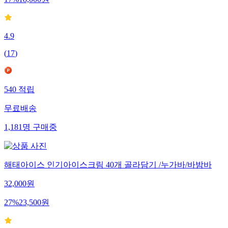
17
%
18,000
원
4.9
(
17
)
540
적립
무료배송
1,181
명
구매중
해태아이스 인기아이스크림 40개 골라담기 /누가바/바밤바
32,000
원
27
%
23,500
원