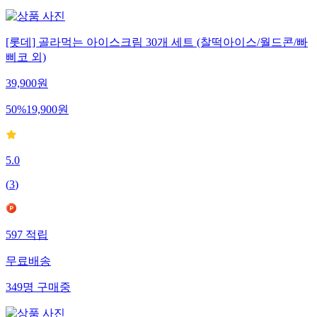
[롯데] 골라먹는 아이스크림 30개 세트 (찰떡아이스/월드콘/빠
삐코 외)
39,900
원
50
%
19,900
원
5.0
(
3
)
597
적립
무료배송
349
명
구매중