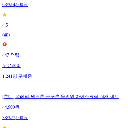
63
%
14,900
원
4.5
(
40
)
447
적립
무료배송
1,241
명
구매중
[롯데] 설레임·월드콘·구구콘 올인원 아이스크림 24개 세트
44,900
원
38
%
27,900
원