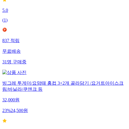
5.0
(
1
)
837
적립
무료배송
31
명
구매중
빙그레 투게더/요맘때 홈컵 3+2개 골라담기 /요거트아이스크
림/바닐라/쿠앤크 등
32,000
원
23
%
24,500
원