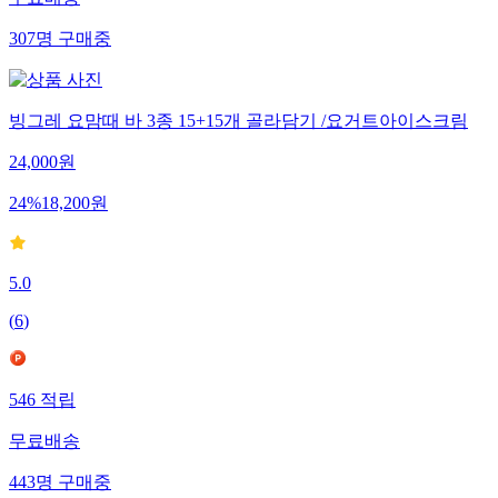
무료배송
307
명
구매중
빙그레 요맘때 바 3종 15+15개 골라담기 /요거트아이스크림
24,000
원
24
%
18,200
원
5.0
(
6
)
546
적립
무료배송
443
명
구매중