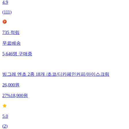
4.9
(
111
)
735
적립
무료배송
5,646
명
구매중
빙그레 엔초 2종 18개 /초코/디카페인커피/아이스크림
26,000
원
27
%
18,900
원
5.0
(
2
)