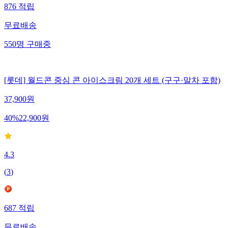
876
적립
무료배송
550
명
구매중
[롯데] 월드콘 중심 콘 아이스크림 20개 세트 (구구·말차 포함)
37,900
원
40
%
22,900
원
4.3
(
3
)
687
적립