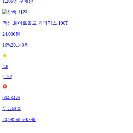
1,206
명
구매중
맥심 화이트골드 커피믹스 100T
24,000
원
16
%
20,140
원
4.8
(
116
)
604
적립
무료배송
20,985
명
구매중