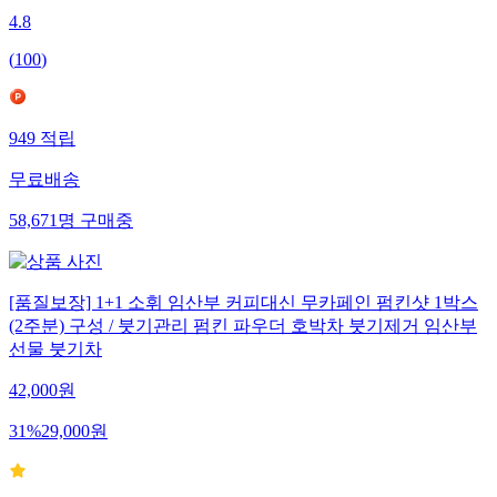
4.8
(
100
)
949
적립
무료배송
58,671
명
구매중
[품질보장] 1+1 소휘 임산부 커피대신 무카페인 펌킨샷 1박스
(2주분) 구성 / 붓기관리 펌킨 파우더 호박차 붓기제거 임산부
선물 붓기차
42,000
원
31
%
29,000
원