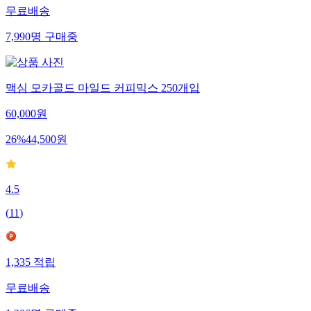
무료배송
7,990
명
구매중
맥심 모카골드 마일드 커피믹스 250개입
60,000
원
26
%
44,500
원
4.5
(
11
)
1,335
적립
무료배송