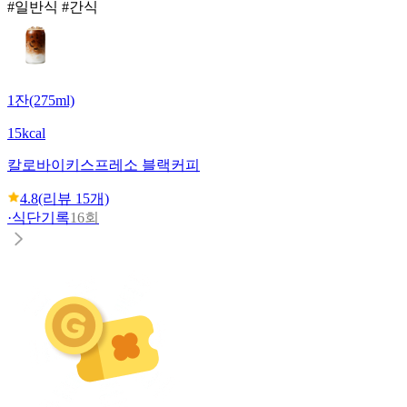
#일반식 #간식
1잔(275ml)
15kcal
칼로바이
키스프레소 블랙커피
4.8
(리뷰
15
개)
·
식단기록
16회