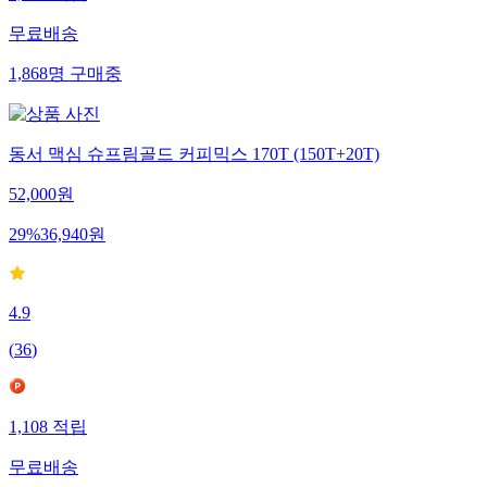
무료배송
1,868
명
구매중
동서 맥심 슈프림골드 커피믹스 170T (150T+20T)
52,000
원
29
%
36,940
원
4.9
(
36
)
1,108
적립
무료배송