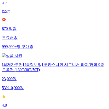
4.7
(
557
)
870
적립
무료배송
999,999+
명
구매중
[최저가도전] [품질보장] 루카스나인 시그니처 라떼/커피 9종
모음전 (130T/30T/50T)
23,000
원
53
%
10,900
원
4.8