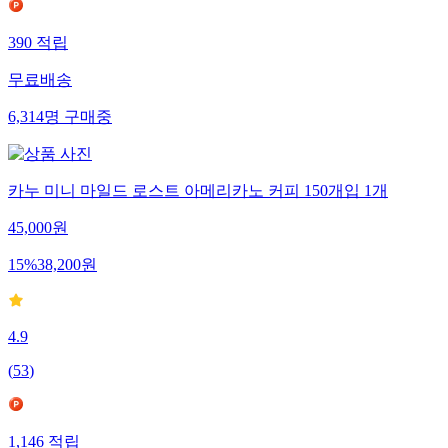
390
적립
무료배송
6,314
명
구매중
카누 미니 마일드 로스트 아메리카노 커피 150개입 1개
45,000
원
15
%
38,200
원
4.9
(
53
)
1,146
적립