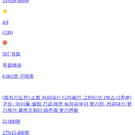
35
%
16,900
원
4.8
(
130
)
507
적립
무료배송
6,061
명
구매중
[최저가도전] 소휘 커피대신 디카페인 그린티샷 1박스 (2주분)
구성 / 아이돌·셀럽 긴급 레몬 녹차파우더 붓기차, 커피대신 붓
기제거 클렌즈워터 레몬즙 붓기완화
21,000
원
27
%
15,400
원