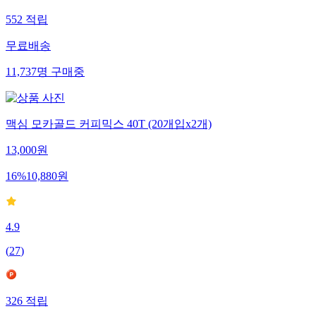
552
적립
무료배송
11,737
명
구매중
맥심 모카골드 커피믹스 40T (20개입x2개)
13,000
원
16
%
10,880
원
4.9
(
27
)
326
적립