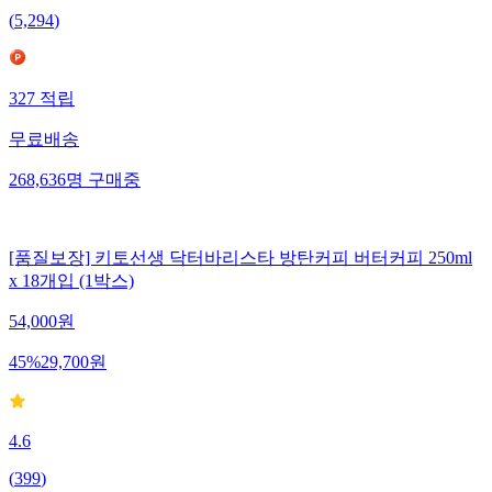
(
5,294
)
327
적립
무료배송
268,636
명
구매중
[품질보장] 키토선생 닥터바리스타 방탄커피 버터커피 250ml
x 18개입 (1박스)
54,000
원
45
%
29,700
원
4.6
(
399
)