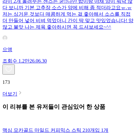
라이 2개 올려주는 센스는 굳!! ​다만 밥이랑 야채 양이 워낙 많
다 보니까 기본 고추장 소스가 양에 비해 좀 적더라고요ㅠ.ㅠ
저는 싱거운 것보다 매콤하게 먹는 걸 좋아해서 소스를 직접
더 만들어 넣어 비벼 먹었더니 간이 딱 맞고 맛있었습니다! 양
많고 불맛 나는 제육 좋아하시면 꼭 드셔보세요~^^
으앵
조회수
1.2만
26.06.30
173
더보기
이 리뷰를 본 유저들이 관심있어 한 상품
맥심 모카골드 마일드 커피믹스 스틱 210개입 1개