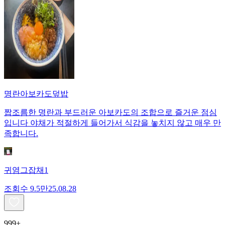
명란아보카도덮밥
짭조름한 명란과 부드러운 아보카도의 조합으로 즐거운 점심
입니다 야채가 적절하게 들어가서 식감을 놓치지 않고 매우 만
족합니다.
귀염그잡채1
조회수
9.5만
25.08.28
999+