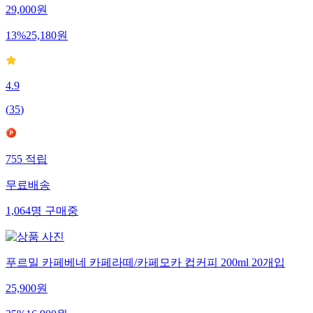
29,000
원
13
%
25,180
원
4.9
(
35
)
755
적립
무료배송
1,064
명
구매중
푸르밀 카페베네 카페라떼/카페모카 컵커피 200ml 20개입
25,900
원