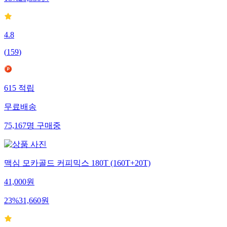
4.8
(
159
)
615
적립
무료배송
75,167
명
구매중
맥심 모카골드 커피믹스 180T (160T+20T)
41,000
원
23
%
31,660
원