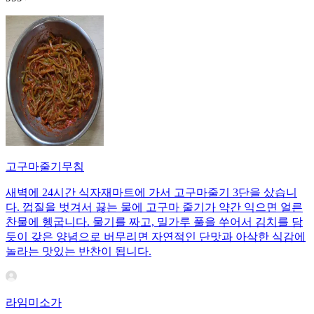
고구마줄기무침
새벽에 24시간 식자재마트에 가서 고구마줄기 3단을 샀습니
다. 껍질을 벗겨서 끓는 물에 고구마 줄기가 약간 익으면 얼른
찬물에 헹굽니다. 물기를 짜고, 밀가루 풀을 쑤어서 김치를 담
듯이 갖은 양념으로 버무리면 자연적인 단맛과 아삭한 식감에
놀라는 맛있는 반찬이 됩니다.
라임미소가