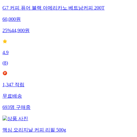
G7 커피 퓨어 블랙 아메리카노 베트남커피 200T
60,000
원
25
%
44,900
원
4.9
(
8
)
1,347
적립
무료배송
693
명
구매중
맥심 오리지날 커피 리필 500g