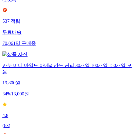
(
1,034
)
537
적립
무료배송
70,061
명
구매중
카누 미니 마일드 아메리카노 커피 30개입 100개입 150개입 모
음
19,800
원
34
%
13,000
원
4.8
(
63
)