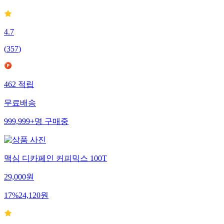
4.7
(
357
)
462
적립
무료배송
999,999+
명
구매중
맥심 디카페인 커피믹스 100T
29,000
원
17
%
24,120
원