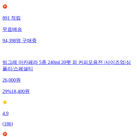
891
적립
무료배송
94,398
명
구매중
빙그레 아카페라 5종 240ml 20펫 외 커피모음전 /사이즈업/심
플리/스페셜티
26,000
원
29
%
18,400
원
4.9
(
186
)