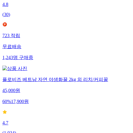
4.8
(
30
)
723
적립
무료배송
1,243
명
구매중
플로비즈 베트남 자연 야생화꿀 2kg 외 리치/커피꿀
45,000
원
60
%
17,900
원
4.7