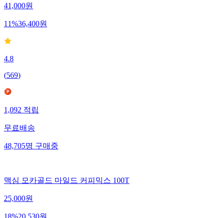
41,000
원
11
%
36,400
원
4.8
(
569
)
1,092
적립
무료배송
48,705
명
구매중
맥심 모카골드 마일드 커피믹스 100T
25,000
원
18
%
20,530
원