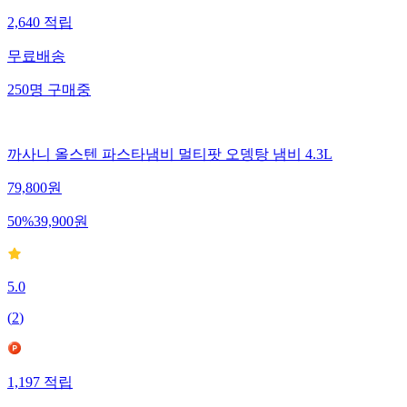
2,640
적립
무료배송
250
명
구매중
까사니 올스텐 파스타냄비 멀티팟 오뎅탕 냄비 4.3L
79,800
원
50
%
39,900
원
5.0
(
2
)
1,197
적립