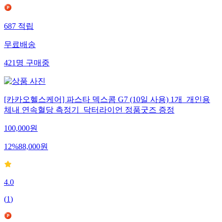
687
적립
무료배송
421
명
구매중
[카카오헬스케어] 파스타 덱스콤 G7 (10일 사용) 1개_개인용
체내 연속혈당 측정기_닥터라이언 정품굿즈 증정
100,000
원
12
%
88,000
원
4.0
(
1
)