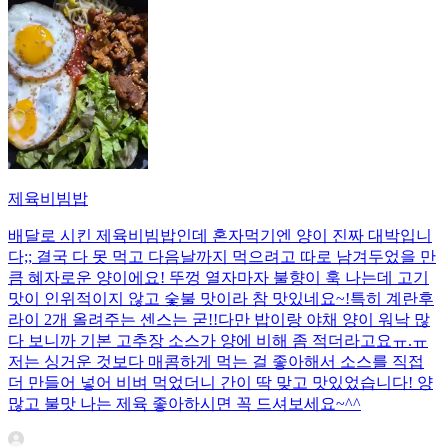
제육비빔밥
배달로 시킨 제육비빔밥인데 혼자먹기엔 양이 진짜 대박입니
다;; 결국 다 못 먹고 다음날까지 먹으려고 따로 남겨두었을 만
큼 혜자로운 양이에요! 뚜껑 열자마자 불향이 훅 나는데 고기
맛이 인위적이지 않고 숯불 맛이라 참 맛있네요~!특히 계란후
라이 2개 올려주는 센스는 굳!! ​다만 밥이랑 야채 양이 워낙 많
다 보니까 기본 고추장 소스가 양에 비해 좀 적더라고요ㅠ.ㅠ
저는 싱거운 것보다 매콤하게 먹는 걸 좋아해서 소스를 직접
더 만들어 넣어 비벼 먹었더니 간이 딱 맞고 맛있었습니다! 양
많고 불맛 나는 제육 좋아하시면 꼭 드셔보세요~^^