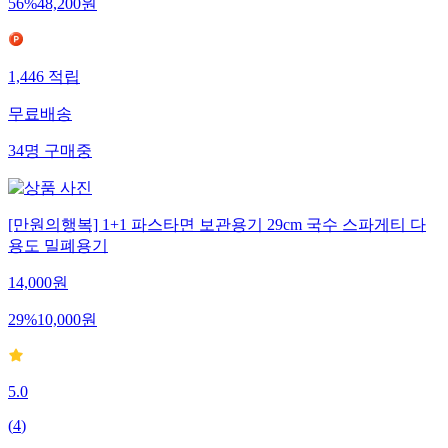
56
%
48,200
원
1,446
적립
무료배송
34
명
구매중
[만원의행복] 1+1 파스타면 보관용기 29cm 국수 스파게티 다
용도 밀폐용기
14,000
원
29
%
10,000
원
5.0
(
4
)