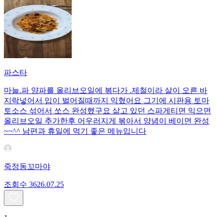
파스타
마늘.파 양파를 올리브오일에 볶다가 .제철이라 살이 오른 바
지락넣어서 입이 벌어질때까지 익혔어요 그기에 시판용 토마
토소스 섞어서 쏘스 완성했구요 삶고 있던 스파게티면 익으면
올리브오일 추가한후 어우러지게 볶아서 양념이 베이면 완성
~~^^ 남편과 휴일에 먹기 좋은 메뉴입니다
죽정동꼬마야
조회수
36
26.07.25