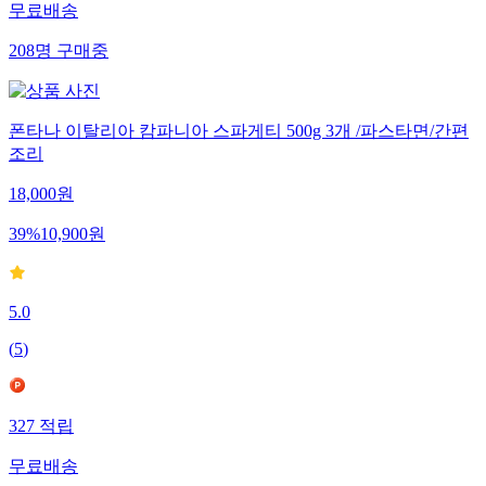
무료배송
208
명
구매중
폰타나 이탈리아 캄파니아 스파게티 500g 3개 /파스타면/간편
조리
18,000
원
39
%
10,900
원
5.0
(
5
)
327
적립
무료배송