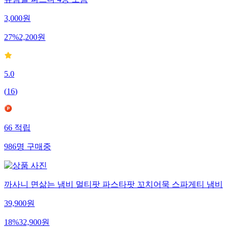
3,000
원
27
%
2,200
원
5.0
(
16
)
66
적립
986
명
구매중
까사니 면삶는 냄비 멀티팟 파스타팟 꼬치어묵 스파게티 냄비
39,900
원
18
%
32,900
원