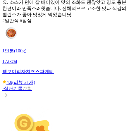
요. 소스가 면에 잘 배어있어 맛의 조화도 괜찮앗고 양도 충분
한편이라 만족스러웟습니다. 전체적으로 고소한 맛과 식감의
밸런스가 좋아 맛있게 먹었습니닷.
#일반식 #점심
1인분(100g)
172kcal
빽보이피자
치즈스파게티
4.9
(리뷰
21
개)
·
식단기록
77회