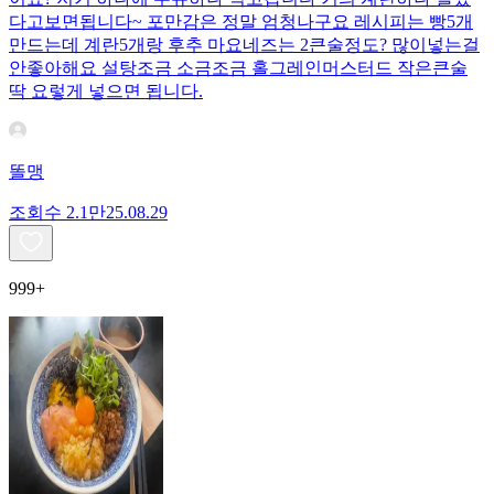
다고보면됩니다~ 포만감은 정말 엄청나구요 레시피는 빵5개
만드는데 계란5개랑 후추 마요네즈는 2큰술정도? 많이넣는걸
안좋아해요 설탕조금 소금조금 홀그레인머스터드 작은큰술
딱 요렇게 넣으면 됩니다.
똘맹
조회수
2.1만
25.08.29
999+