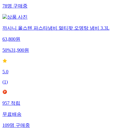
78
명
구매중
까사니 올스텐 파스타냄비 멀티팟 오뎅탕 냄비 3.3L
63,800
원
50
%
31,900
원
5.0
(
1
)
957
적립
무료배송
109
명
구매중