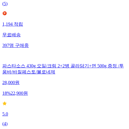
(
5
)
1,194
적립
무료배송
397
명
구매중
파스타소스 430g 오일/크림 2+2병 골라담기+면 500g 증정 /투
움바/바질페스토/볼로네제
28,000
원
18
%
22,900
원
5.0
(
4
)