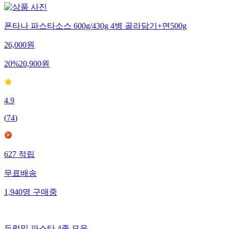
폰타나 파스타소스 600g/430g 4병 골라담기+면500g
26,000
원
20
%
20,900
원
4.9
(
74
)
627
적립
무료배송
1,940
명
구매중
듀럼밀 파스타 4종 모음