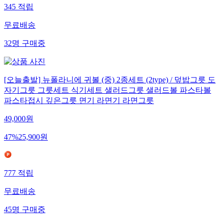
345
적립
무료배송
32
명
구매중
[오늘출발] 뉴폴라니에 귀볼 (중) 2종세트 (2type) / 덮밥그릇 도
자기그릇 그릇세트 식기세트 샐러드그릇 샐러드볼 파스타볼
파스타접시 깊은그릇 면기 라면기 라면그릇
49,000
원
47
%
25,900
원
777
적립
무료배송
45
명
구매중