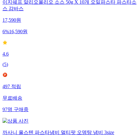
이지쉐프 알리오올리오 소스 50g X 10개 오일파스타 파스타소
스 감바스
17,590
원
6
%
16,590
원
4.6
(
5
)
497
적립
무료배송
97
명
구매중
까사니 올스텐 파스타냄비 멀티팟 오뎅탕 냄비 3size