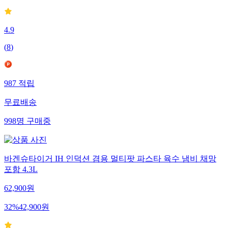
4.9
(
8
)
987
적립
무료배송
998
명
구매중
바겐슈타이거 IH 인덕션 겸용 멀티팟 파스타 육수 냄비 채망
포함 4.3L
62,900
원
32
%
42,900
원