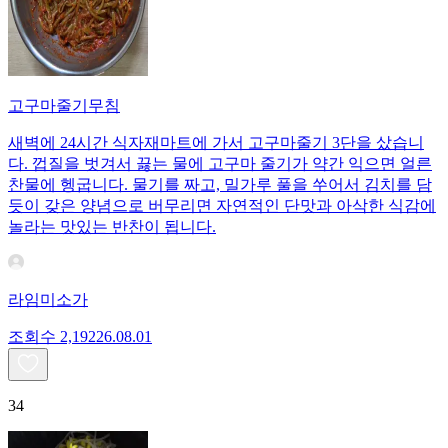
고구마줄기무침
새벽에 24시간 식자재마트에 가서 고구마줄기 3단을 샀습니
다. 껍질을 벗겨서 끓는 물에 고구마 줄기가 약간 익으면 얼른
찬물에 헹굽니다. 물기를 짜고, 밀가루 풀을 쑤어서 김치를 담
듯이 갖은 양념으로 버무리면 자연적인 단맛과 아삭한 식감에
놀라는 맛있는 반찬이 됩니다.
라임미소가
조회수
2,192
26.08.01
34