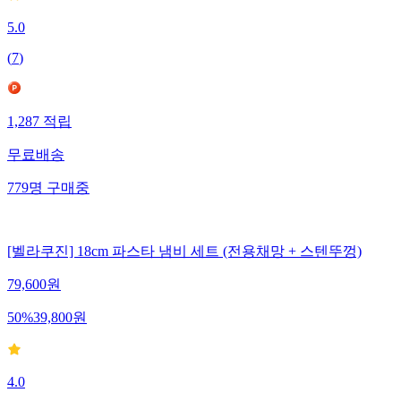
5.0
(
7
)
1,287
적립
무료배송
779
명
구매중
[벨라쿠진] 18cm 파스타 냄비 세트 (전용채망 + 스텐뚜껑)
79,600
원
50
%
39,800
원
4.0