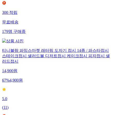
300
적립
무료배송
179
명
구매중
티니블랑 파밍스마켓 래터링 도자기 접시 14종 / 파스타접시
스테이크접시 샐러드볼 디저트접시 케이크접시 피자접시 샐
러드접시
14,900
원
67
%
4,900
원
5.0
(
11
)