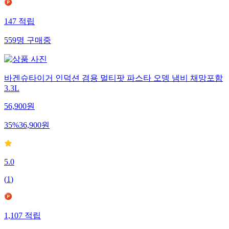
147
적립
559
명
구매중
바겐슈타이거 인덕션 겸용 멀티팟 파스타 오뎅 냄비 채망포함
3.3L
56,900
원
35
%
36,900
원
5.0
(
1
)
1,107
적립