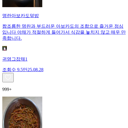
명란아보카도덮밥
짭조름한 명란과 부드러운 아보카도의 조합으로 즐거운 점심
입니다 야채가 적절하게 들어가서 식감을 놓치지 않고 매우 만
족합니다.
귀염그잡채1
조회수
9.5만
25.08.28
999+