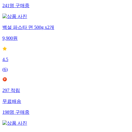
241
명
구매중
백설 파스타 면 500g x2개
9,900
원
4.5
(
6
)
297
적립
무료배송
198
명
구매중