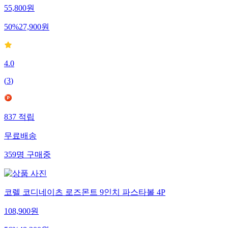
55,800
원
50
%
27,900
원
4.0
(
3
)
837
적립
무료배송
359
명
구매중
코렐 코디네이츠 로즈몬트 9인치 파스타볼 4P
108,900
원