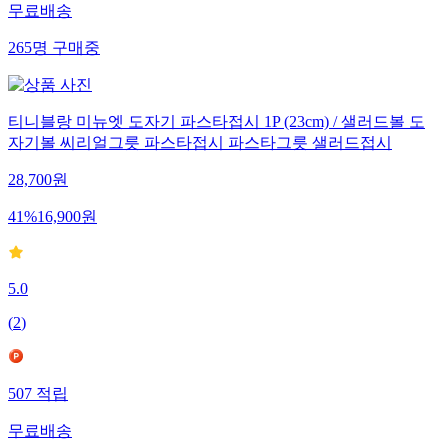
무료배송
265
명
구매중
티니블랑 미뉴엣 도자기 파스타접시 1P (23cm) / 샐러드볼 도
자기볼 씨리얼그릇 파스타접시 파스타그릇 샐러드접시
28,700
원
41
%
16,900
원
5.0
(
2
)
507
적립
무료배송