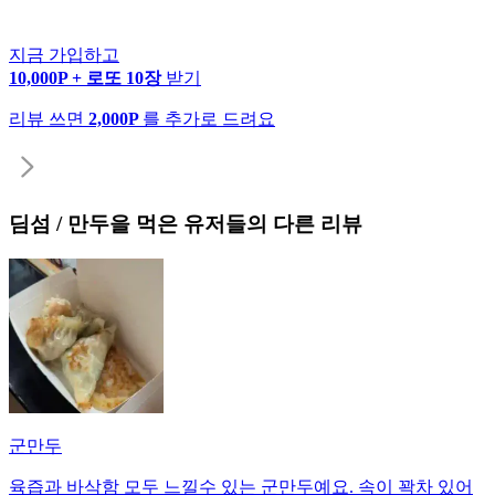
지금 가입하고
10,000P + 로또 10장
받기
리뷰 쓰면
2,000P
를 추가로 드려요
딤섬 / 만두
을 먹은 유저들의 다른 리뷰
군만두
육즙과 바삭함 모두 느낄수 있는 군만두예요. 속이 꽉차 있어