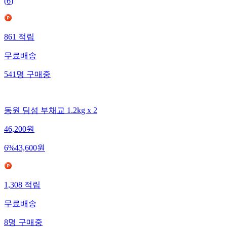
(
6
)
861
적립
무료배송
541
명
구매중
동원 딤섬 부채교 1.2kg x 2
46,200
원
6
%
43,600
원
1,308
적립
무료배송
8
명
구매중