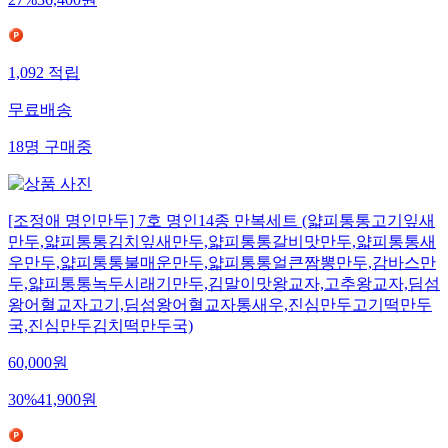
27
%
36,400
원
1,092
적립
무료배송
18
명
구매중
[조정애 명인만두] 7호 명인14종 만복세트 (얇피통통고기잎새
만두,얇피통통김치잎새만두,얇피통통갈비맛만두,얇피통통새
우만두,얇피통통불매운만두,얇피통통얼큰짬뽕만두,감바스만
두,얇피통통녹두시래기만두,김말이맛왕교자,고추왕교자,딤섬
왕어혈교자고기,딤섬왕어혈교자통새우,진심만두고기떡만두
국,진심만두김치떡만두국)
60,000
원
30
%
41,900
원