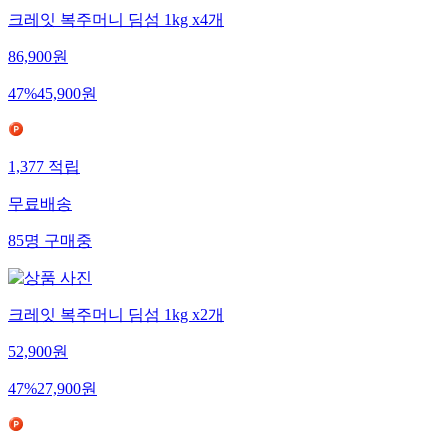
크레잇 복주머니 딤섬 1kg x4개
86,900
원
47
%
45,900
원
1,377
적립
무료배송
85
명
구매중
크레잇 복주머니 딤섬 1kg x2개
52,900
원
47
%
27,900
원