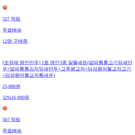
327
적립
무료배송
12
명
구매중
[조정애 명인만두] 1호 명인5종 알뜰세트(얇피통통고기잎새만
두+얇피통통김치잎새만두+고추왕교자+딤섬왕어혈교자고기
+딤섬왕어혈교자통새우)
25,000
원
32
%
16,900
원
507
적립
무료배송