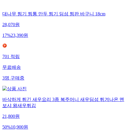
대나무 찜기 찜통 만두 찜기 딤섬 찜판 바구니 18cm
28,070
원
17
%
23,390
원
701
적립
무료배송
3
명
구매중
바삭하게 튀긴 새우요리 3종 복주머니 새우딤섬 튀겨나온 멘
보샤 왕새우튀김
21,800
원
50
%
10,900
원