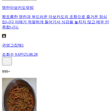
명란아보카도덮밥
짭조름한 명란과 부드러운 아보카도의 조합으로 즐거운 점심
입니다 야채가 적절하게 들어가서 식감을 놓치지 않고 매우 만
족합니다.
귀염그잡채1
조회수
9.6만
25.08.28
999+