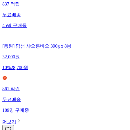
837
적립
무료배송
45
명
구매중
[동원] 딤섬 샤오롱바오 390g x 8봉
32,000
원
10
%
28,700
원
861
적립
무료배송
189
명
구매중
더보기