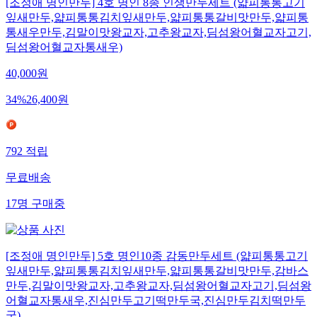
[조정애 명인만두] 4호 명인 8종 인생만두세트 (얇피통통고기
잎새만두,얇피통통김치잎새만두,얇피통통갈비맛만두,얇피통
통새우만두,김말이맛왕교자,고추왕교자,딤섬왕어혈교자고기,
딤섬왕어혈교자통새우)
40,000
원
34
%
26,400
원
792
적립
무료배송
17
명
구매중
[조정애 명인만두] 5호 명인10종 감동만두세트 (얇피통통고기
잎새만두,얇피통통김치잎새만두,얇피통통갈비맛만두,감바스
만두,김말이맛왕교자,고추왕교자,딤섬왕어혈교자고기,딤섬왕
어혈교자통새우,진심만두고기떡만두국,진심만두김치떡만두