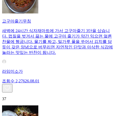
고구마줄기무침
새벽에 24시간 식자재마트에 가서 고구마줄기 3단을 샀습니
다. 껍질을 벗겨서 끓는 물에 고구마 줄기가 약간 익으면 얼른
찬물에 헹굽니다. 물기를 짜고, 밀가루 풀을 쑤어서 김치를 담
듯이 갖은 양념으로 버무리면 자연적인 단맛과 아삭한 식감에
놀라는 맛있는 반찬이 됩니다.
라임미소가
조회수
2,276
26.08.01
37