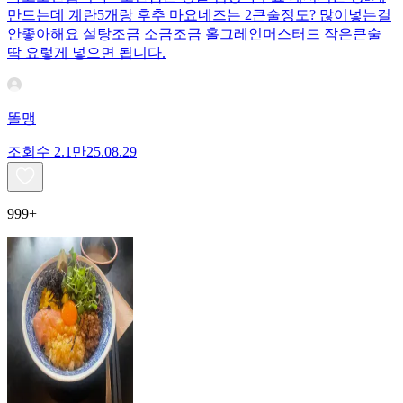
만드는데 계란5개랑 후추 마요네즈는 2큰술정도? 많이넣는걸
안좋아해요 설탕조금 소금조금 홀그레인머스터드 작은큰술
딱 요렇게 넣으면 됩니다.
똘맹
조회수
2.1만
25.08.29
999+