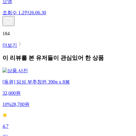
으앵
조회수
1.2만
26.06.30
184
더보기
이 리뷰를 본 유저들이 관심있어 한 상품
[동원] 딤섬 부추창펀 390g x 8봉
32,000
원
10
%
28,700
원
4.7