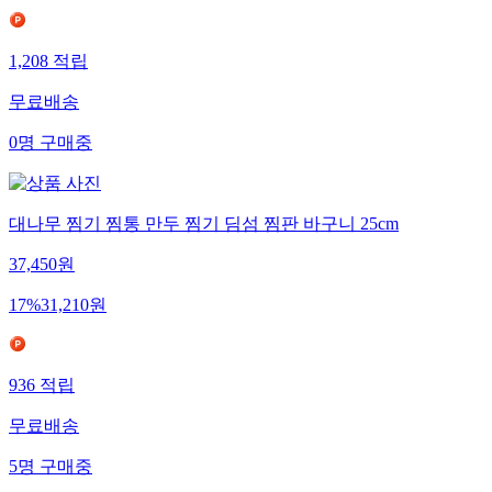
1,208
적립
무료배송
0
명
구매중
대나무 찜기 찜통 만두 찜기 딤섬 찜판 바구니 25cm
37,450
원
17
%
31,210
원
936
적립
무료배송
5
명
구매중