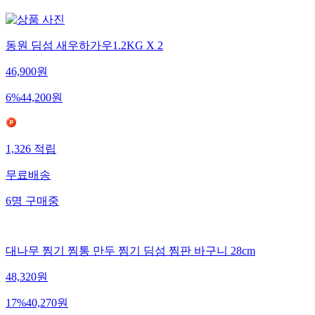
동원 딤섬 새우하가우1.2KG X 2
46,900
원
6
%
44,200
원
1,326
적립
무료배송
6
명
구매중
대나무 찜기 찜통 만두 찜기 딤섬 찜판 바구니 28cm
48,320
원
17
%
40,270
원