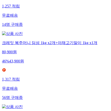
1,257
적립
무료배송
14
명
구매중
크레잇 복주머니 딤섬 1kg x2개+야채고기말이 1kg x1개
80,900
원
46
%
43,900
원
1,317
적립
무료배송
56
명
구매중