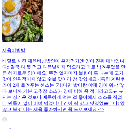
제육비빔밥
배달로 시킨 제육비빔밥인데 혼자먹기엔 양이 진짜 대박입니
다;; 결국 다 못 먹고 다음날까지 먹으려고 따로 남겨두었을 만
큼 혜자로운 양이에요! 뚜껑 열자마자 불향이 훅 나는데 고기
맛이 인위적이지 않고 숯불 맛이라 참 맛있네요~!특히 계란후
라이 2개 올려주는 센스는 굳!! ​다만 밥이랑 야채 양이 워낙 많
다 보니까 기본 고추장 소스가 양에 비해 좀 적더라고요ㅠ.ㅠ
저는 싱거운 것보다 매콤하게 먹는 걸 좋아해서 소스를 직접
더 만들어 넣어 비벼 먹었더니 간이 딱 맞고 맛있었습니다! 양
많고 불맛 나는 제육 좋아하시면 꼭 드셔보세요~^^