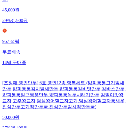
국)
45,000
원
29
%
31,900
원
957
적립
무료배송
14
명
구매중
[조정애 명인만두] 6호 명인12종 행복세트 (얇피통통고기잎새
만두,얇피통통김치잎새만두,얇피통통갈비맛만두,감바스만두,
얇피통통얼큰짬뽕만두,얇피통통녹두시래기만두,김말이맛왕
교자,고추왕교자,딤섬왕어혈교자고기,딤섬왕어혈교자통새우,
진심만두고기떡만두국,진심만두김치떡만두국)
50,000
원