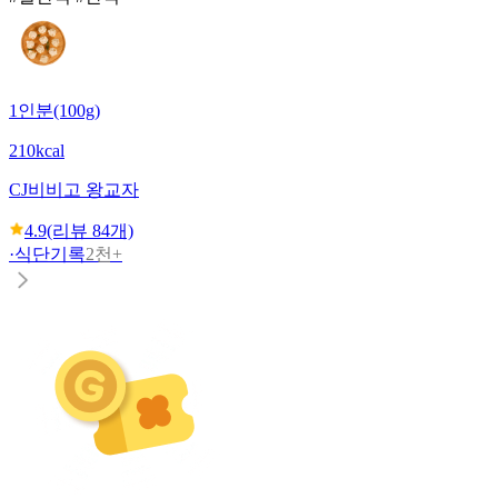
1인분(100g)
210kcal
CJ
비비고 왕교자
4.9
(리뷰
84
개)
·
식단기록
2천+