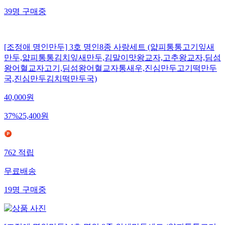
39
명
구매중
[조정애 명인만두] 3호 명인8종 사랑세트 (얇피통통고기잎새
만두,얇피통통김치잎새만두,김말이맛왕교자,고추왕교자,딤섬
왕어혈교자고기,딤섬왕어혈교자통새우,진심만두고기떡만두
국,진심만두김치떡만두국)
40,000
원
37
%
25,400
원
762
적립
무료배송
19
명
구매중