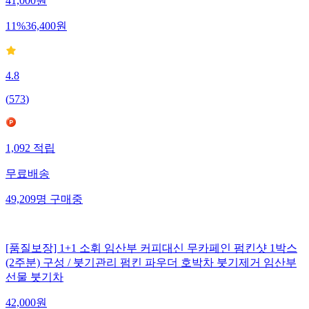
41,000
원
11
%
36,400
원
4.8
(
573
)
1,092
적립
무료배송
49,209
명
구매중
[품질보장] 1+1 소휘 임산부 커피대신 무카페인 펌킨샷 1박스
(2주분) 구성 / 붓기관리 펌킨 파우더 호박차 붓기제거 임산부
선물 붓기차
42,000
원