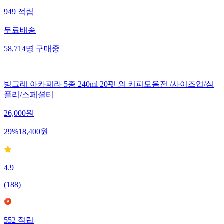
949
적립
무료배송
58,714
명
구매중
빙그레 아카페라 5종 240ml 20펫 외 커피모음전 /사이즈업/심
플리/스페셜티
26,000
원
29
%
18,400
원
4.9
(
188
)
552
적립