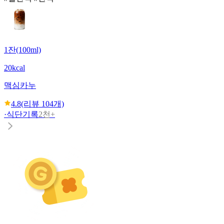
1잔(100ml)
20kcal
맥심
카누
4.8
(리뷰
104
개)
·
식단기록
2천+