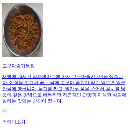
고구마줄기무침
새벽에 24시간 식자재마트에 가서 고구마줄기 3단을 샀습니
다. 껍질을 벗겨서 끓는 물에 고구마 줄기가 약간 익으면 얼른
찬물에 헹굽니다. 물기를 짜고, 밀가루 풀을 쑤어서 김치를 담
듯이 갖은 양념으로 버무리면 자연적인 단맛과 아삭한 식감에
놀라는 맛있는 반찬이 됩니다.
라임미소가