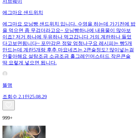
서브웨이
에그마요 샌드위치
에그마요 모닝빵 샌드위치 입니다. 수영을 하는데 가기전에 밥
을 먹으면 좀 무겁더라고요~ 모닝빵하나에 내용물이 많아보
이죠? 저거 하나에 두유하나 먹고갑니다 거의 계란하나 들었
다고보면됩니다~ 포만감은 정말 엄청나구요 레시피는 빵5개
만드는데 계란5개랑 후추 마요네즈는 2큰술정도? 많이넣는걸
안좋아해요 설탕조금 소금조금 홀그레인머스터드 작은큰술
딱 요렇게 넣으면 됩니다.
똘맹
조회수
2.1만
25.08.29
999+