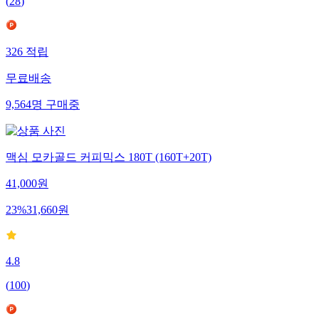
(
28
)
326
적립
무료배송
9,564
명
구매중
맥심 모카골드 커피믹스 180T (160T+20T)
41,000
원
23
%
31,660
원
4.8
(
100
)