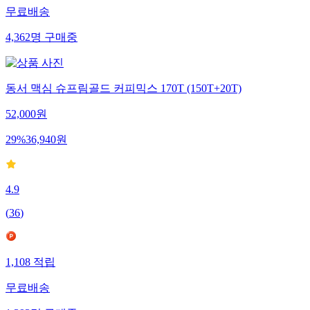
무료배송
4,362
명
구매중
동서 맥심 슈프림골드 커피믹스 170T (150T+20T)
52,000
원
29
%
36,940
원
4.9
(
36
)
1,108
적립
무료배송