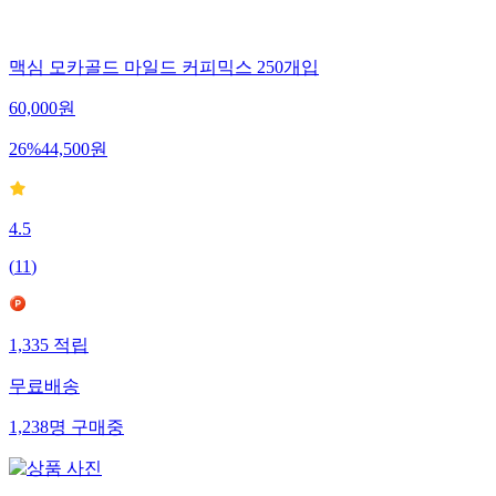
맥심 모카골드 마일드 커피믹스 250개입
60,000
원
26
%
44,500
원
4.5
(
11
)
1,335
적립
무료배송
1,238
명
구매중