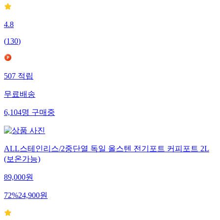
4.8
(
130
)
507
적립
무료배송
6,104
명
구매중
ALL스테인리스/2중단열 독일 올스텐 전기포트 커피포트 2L
(보온가능)
89,000
원
72
%
24,900
원