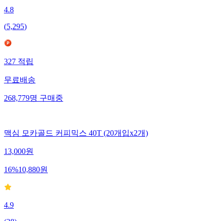
4.8
(
5,295
)
327
적립
무료배송
268,779
명
구매중
맥심 모카골드 커피믹스 40T (20개입x2개)
13,000
원
16
%
10,880
원
4.9