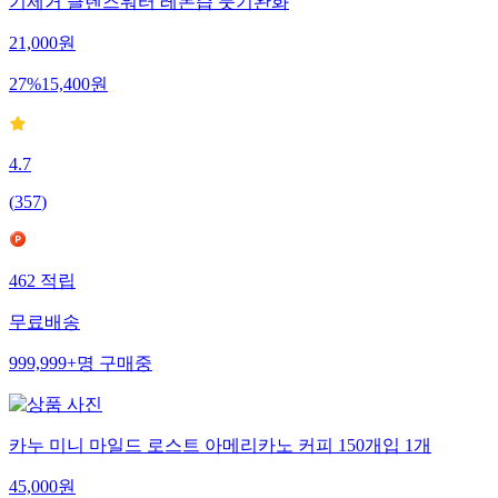
기제거 클렌즈워터 레몬즙 붓기완화
21,000
원
27
%
15,400
원
4.7
(
357
)
462
적립
무료배송
999,999+
명
구매중
카누 미니 마일드 로스트 아메리카노 커피 150개입 1개
45,000
원