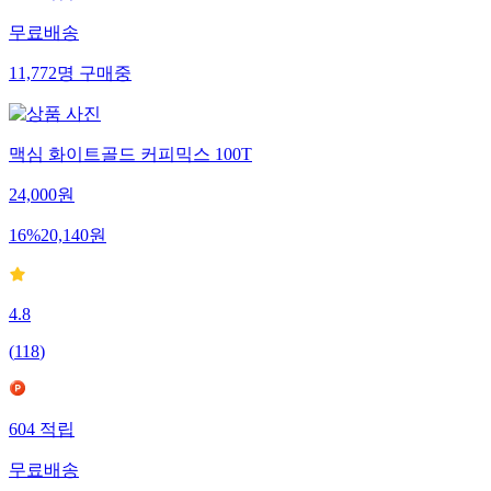
무료배송
11,772
명
구매중
맥심 화이트골드 커피믹스 100T
24,000
원
16
%
20,140
원
4.8
(
118
)
604
적립
무료배송