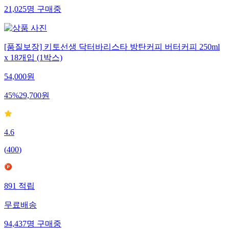
21,025
명
구매중
[품질보장] 키토선생 닥터바리스타 방탄커피 버터커피 250ml
x 18개입 (1박스)
54,000
원
45
%
29,700
원
4.6
(
400
)
891
적립
무료배송
94,437
명
구매중