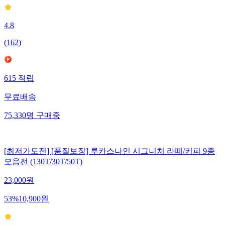
4.8
(
162
)
615
적립
무료배송
75,330
명
구매중
[최저가도전] [품질보장] 루카스나인 시그니처 라떼/커피 9종
모음전 (130T/30T/50T)
23,000
원
53
%
10,900
원