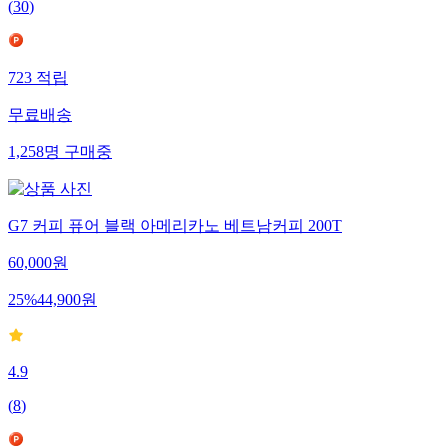
(
30
)
723
적립
무료배송
1,258
명
구매중
G7 커피 퓨어 블랙 아메리카노 베트남커피 200T
60,000
원
25
%
44,900
원
4.9
(
8
)