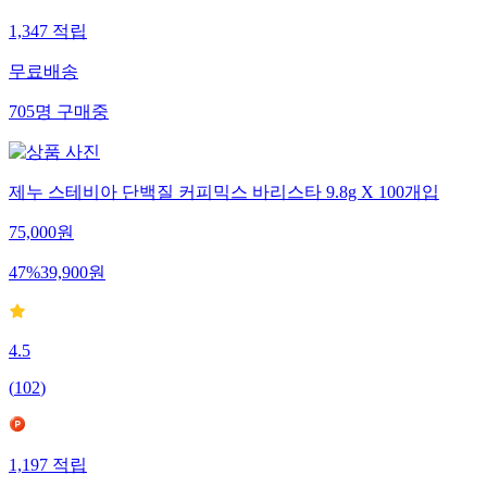
1,347
적립
무료배송
705
명
구매중
제누 스테비아 단백질 커피믹스 바리스타 9.8g X 100개입
75,000
원
47
%
39,900
원
4.5
(
102
)
1,197
적립