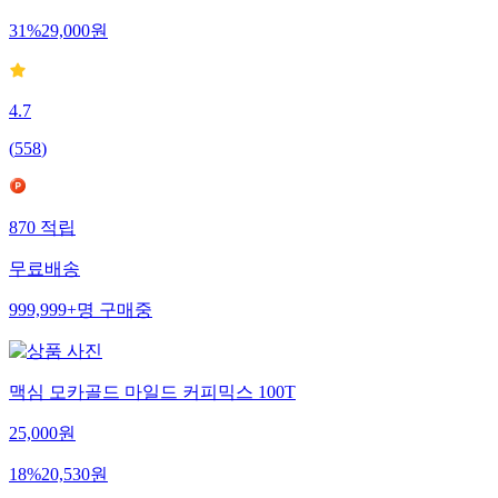
31
%
29,000
원
4.7
(
558
)
870
적립
무료배송
999,999+
명
구매중
맥심 모카골드 마일드 커피믹스 100T
25,000
원
18
%
20,530
원