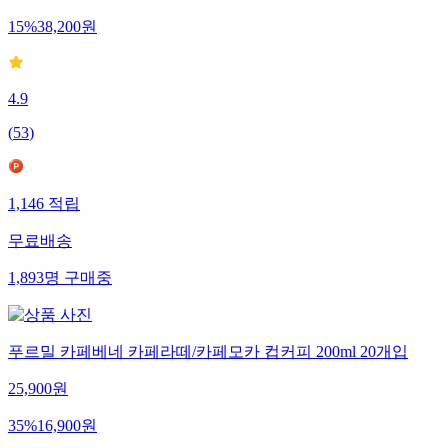
15
%
38,200
원
4.9
(
53
)
1,146
적립
무료배송
1,893
명
구매중
푸르밀 카페베네 카페라떼/카페모카 컵커피 200ml 20개입
25,900
원
35
%
16,900
원