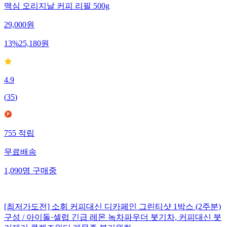
맥심 오리지날 커피 리필 500g
29,000
원
13
%
25,180
원
4.9
(
35
)
755
적립
무료배송
1,090
명
구매중
[최저가도전] 소휘 커피대신 디카페인 그린티샷 1박스 (2주분)
구성 / 아이돌·셀럽 긴급 레몬 녹차파우더 붓기차, 커피대신 붓