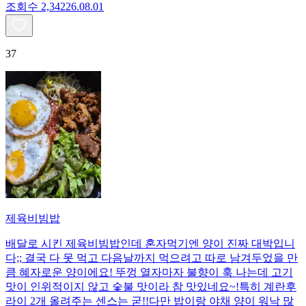
조회수
2,342
26.08.01
37
제육비빔밥
배달로 시킨 제육비빔밥인데 혼자먹기엔 양이 진짜 대박입니
다;; 결국 다 못 먹고 다음날까지 먹으려고 따로 남겨두었을 만
큼 혜자로운 양이에요! 뚜껑 열자마자 불향이 훅 나는데 고기
맛이 인위적이지 않고 숯불 맛이라 참 맛있네요~!특히 계란후
라이 2개 올려주는 센스는 굳!! ​다만 밥이랑 야채 양이 워낙 많