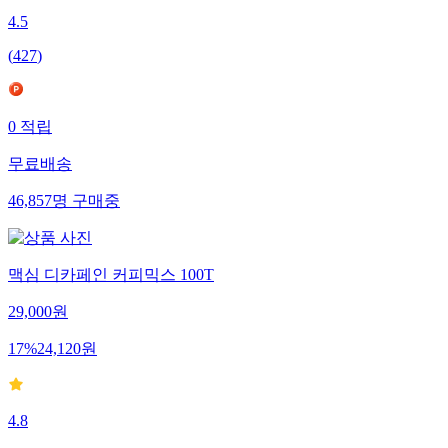
4.5
(
427
)
0
적립
무료배송
46,857
명
구매중
맥심 디카페인 커피믹스 100T
29,000
원
17
%
24,120
원
4.8