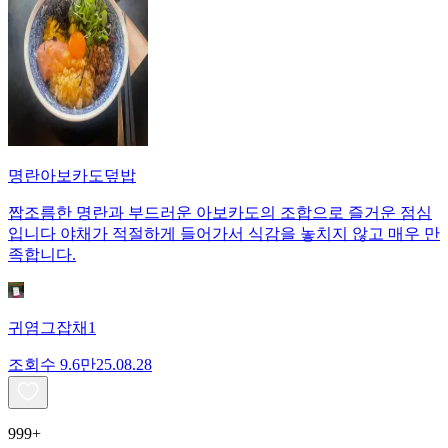
명란아보카도덮밥
짭조름한 명란과 부드러운 아보카도의 조합으로 즐거운 점심
입니다 야채가 적절하게 들어가서 식감을 놓치지 않고 매우 만
족합니다.
귀염그잡채1
조회수
9.6만
25.08.28
999+