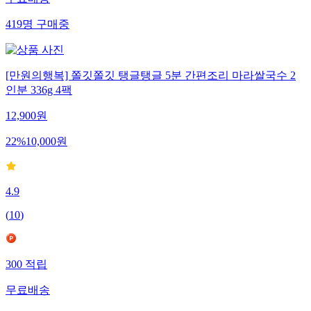
무료배송
419
명
구매중
[만원의행복] 쫄깃쫄깃 탱글탱글 5분 간편조리 마라쌀국수 2
인분 336g 4팩
12,900
원
22
%
10,000
원
4.9
(
10
)
300
적립
무료배송