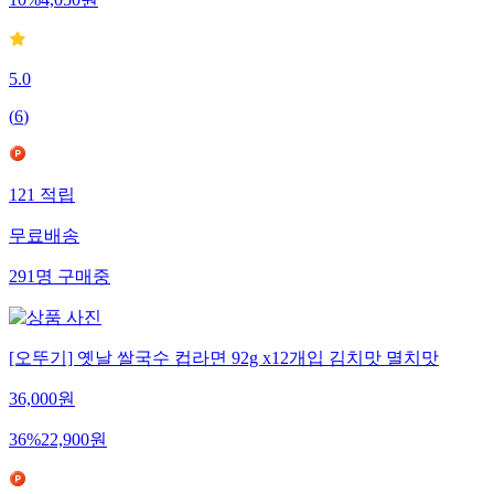
10
%
4,050
원
5.0
(
6
)
121
적립
무료배송
291
명
구매중
[오뚜기] 옛날 쌀국수 컵라면 92g x12개입 김치맛 멸치맛
36,000
원
36
%
22,900
원