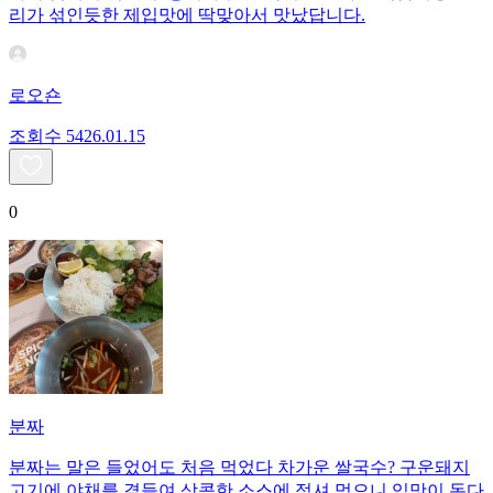
리가 섞인듯한 제입맛에 딱맞아서 맛났답니다.
로오숀
조회수
54
26.01.15
0
분짜
분짜는 말은 들었어도 처음 먹었다 차가운 쌀국수? 구운돼지
고기에 야채를 곁들여 상콤한 소스에 적셔 먹으니 입맛이 돈다