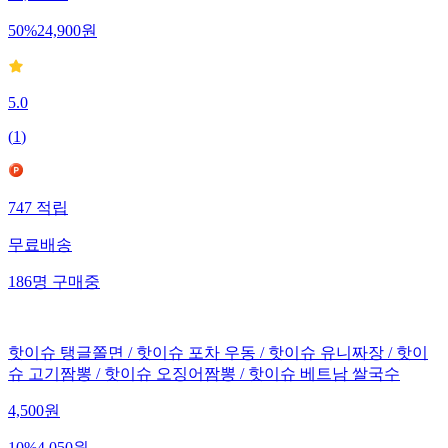
50
%
24,900
원
5.0
(
1
)
747
적립
무료배송
186
명
구매중
핫이슈 탱글쫄면 / 핫이슈 포차 우동 / 핫이슈 유니짜장 / 핫이
슈 고기짬뽕 / 핫이슈 오징어짬뽕 / 핫이슈 베트남 쌀국수
4,500
원