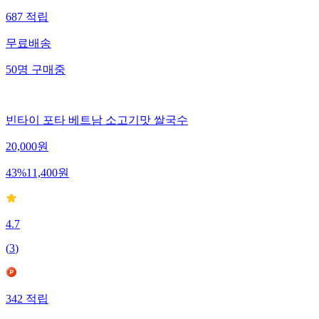
687
적립
무료배송
50
명
구매중
빈타이 포타 베트남 소고기맛 쌀국수
20,000
원
43
%
11,400
원
4.7
(
3
)
342
적립