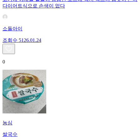
다이어트식으로 손색이 없다
소돌아이
조회수
51
26.01.24
0
농심
쌀국수