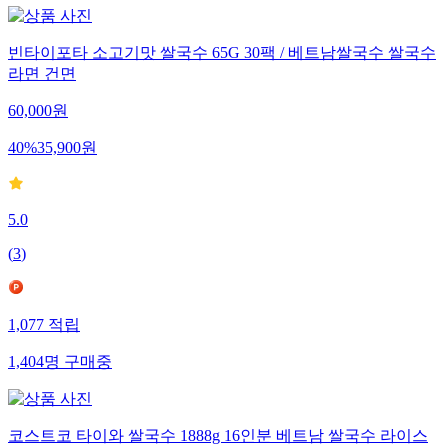
빈타이포타 소고기맛 쌀국수 65G 30팩 / 베트남쌀국수 쌀국수
라면 건면
60,000
원
40
%
35,900
원
5.0
(
3
)
1,077
적립
1,404
명
구매중
코스트코 타이와 쌀국수 1888g 16인분 베트남 쌀국수 라이스