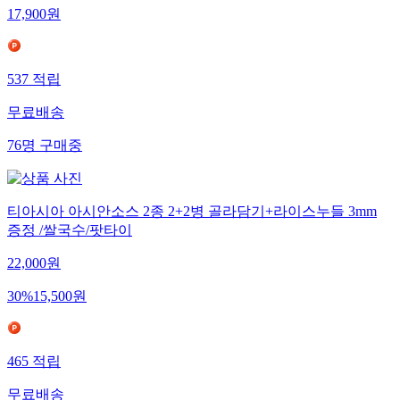
17,900
원
537
적립
무료배송
76
명
구매중
티아시아 아시안소스 2종 2+2병 골라담기+라이스누들 3mm
증정 /쌀국수/팟타이
22,000
원
30
%
15,500
원
465
적립
무료배송