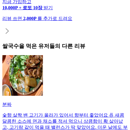
지금 가입하고
10,000P + 로또 10장
받기
리뷰 쓰면
2,000P
를 추가로 드려요
쌀국수
을 먹은 유저들의 다른 리뷰
분짜
숯향 살짝 밴 고기가 올라가 있어서 향부터 좋았어요 🍜 새콤
달콤한 소스에 면과 채소를 적셔 먹으니 상큼함이 확 살아났
고, 고기랑 같이 먹을 때 밸런스가 딱 맞았어요. 더운 날에도 부