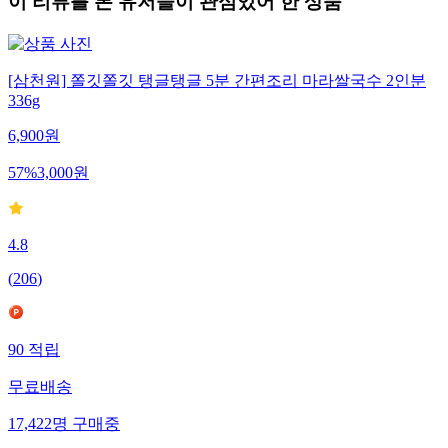
이 리뷰를 본 유저들이 관심있어 한 상품
[삼천원] 쫄깃쫄깃 탱글탱글 5분 간편조리 마라쌀국수 2인분
336g
6,900
원
57
%
3,000
원
4.8
(
206
)
90
적립
무료배송
17,422
명
구매중