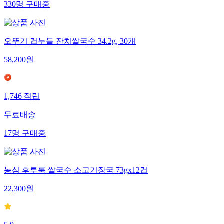
330
명
구매중
오뚜기 컵누들 잔치쌀국수 34.2g, 30개
58,200
원
1,746
적립
무료배송
17
명
구매중
농심 후루룩 쌀국수 소고기장국 73gx12컵
22,300
원