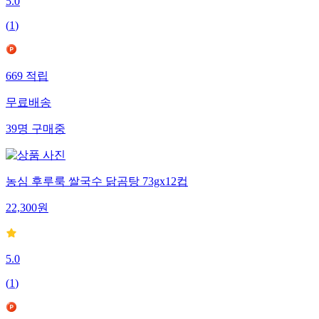
5.0
(
1
)
669
적립
무료배송
39
명
구매중
농심 후루룩 쌀국수 닭곰탕 73gx12컵
22,300
원
5.0
(
1
)