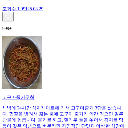
조회수
1.9만
25.08.29
999+
고구마줄기무침
새벽에 24시간 식자재마트에 가서 고구마줄기 3단을 샀습니
다. 껍질을 벗겨서 끓는 물에 고구마 줄기가 약간 익으면 얼른
찬물에 헹굽니다. 물기를 짜고, 밀가루 풀을 쑤어서 김치를 담
듯이 갖은 양념으로 버무리면 자연적인 단맛과 아삭한 식감에