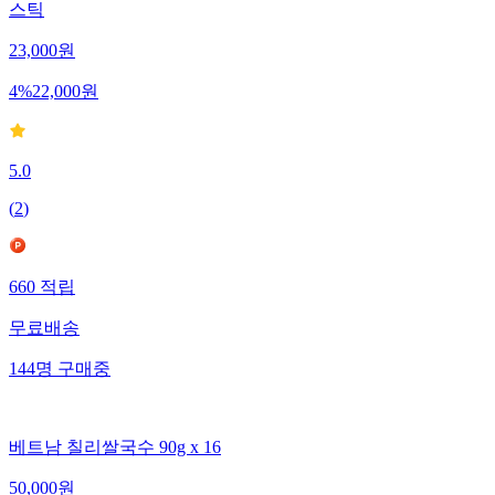
스틱
23,000
원
4
%
22,000
원
5.0
(
2
)
660
적립
무료배송
144
명
구매중
베트남 칠리쌀국수 90g x 16
50,000
원