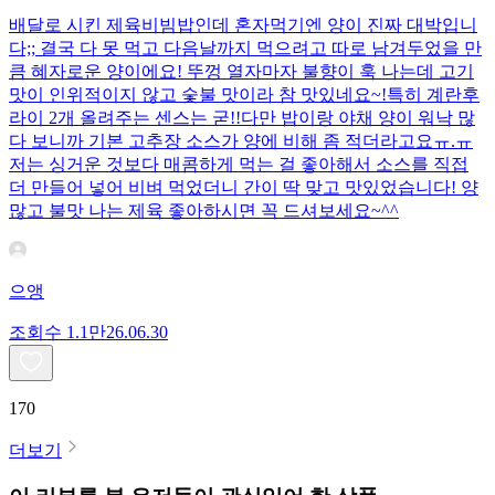
배달로 시킨 제육비빔밥인데 혼자먹기엔 양이 진짜 대박입니
다;; 결국 다 못 먹고 다음날까지 먹으려고 따로 남겨두었을 만
큼 혜자로운 양이에요! 뚜껑 열자마자 불향이 훅 나는데 고기
맛이 인위적이지 않고 숯불 맛이라 참 맛있네요~!특히 계란후
라이 2개 올려주는 센스는 굳!! ​다만 밥이랑 야채 양이 워낙 많
다 보니까 기본 고추장 소스가 양에 비해 좀 적더라고요ㅠ.ㅠ
저는 싱거운 것보다 매콤하게 먹는 걸 좋아해서 소스를 직접
더 만들어 넣어 비벼 먹었더니 간이 딱 맞고 맛있었습니다! 양
많고 불맛 나는 제육 좋아하시면 꼭 드셔보세요~^^
으앵
조회수
1.1만
26.06.30
170
더보기