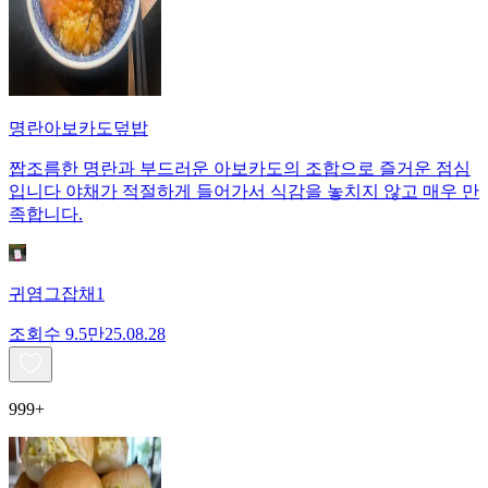
명란아보카도덮밥
짭조름한 명란과 부드러운 아보카도의 조합으로 즐거운 점심
입니다 야채가 적절하게 들어가서 식감을 놓치지 않고 매우 만
족합니다.
귀염그잡채1
조회수
9.5만
25.08.28
999+