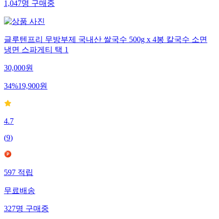
1,047
명
구매중
글루텐프리 무방부제 국내산 쌀국수 500g x 4봉 칼국수 소면
냉면 스파게티 택 1
30,000
원
34
%
19,900
원
4.7
(
9
)
597
적립
무료배송
327
명
구매중