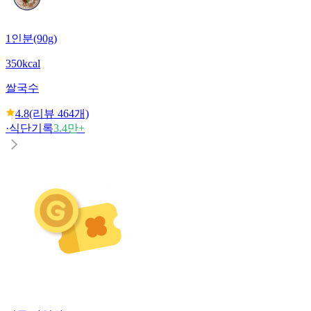
1인분(90g)
350kcal
쌀국수
4.8
(리뷰
464
개)
·
식단기록
3.4만+