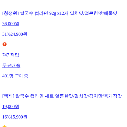
[청정원] 쌀국수 컵라면 92g x12개 멸치맛/얼큰한맛/해물맛
36,000
원
31
%
24,900
원
747
적립
무료배송
401
명
구매중
[백제] 쌀국수 컵라면 세트 얼큰한맛/멸치맛/김치맛/육개장맛
19,000
원
16
%
15,900
원