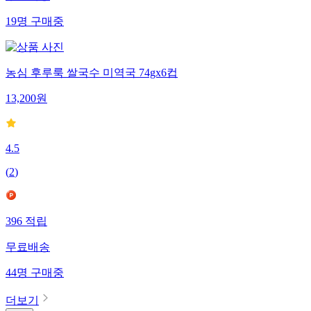
19
명
구매중
농심 후루룩 쌀국수 미역국 74gx6컵
13,200
원
4.5
(
2
)
396
적립
무료배송
44
명
구매중
더보기