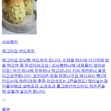
서브웨이
에그마요 샌드위치
에그마요 모닝빵 샌드위치 입니다. 수영을 하는데 가기전에 밥
을 먹으면 좀 무겁더라고요~ 모닝빵하나에 내용물이 많아보
이죠? 저거 하나에 두유하나 먹고갑니다 거의 계란하나 들었
다고보면됩니다~ 포만감은 정말 엄청나구요 레시피는 빵5개
만드는데 계란5개랑 후추 마요네즈는 2큰술정도? 많이넣는걸
안좋아해요 설탕조금 소금조금 홀그레인머스터드 작은큰술
딱 요렇게 넣으면 됩니다.
똘맹