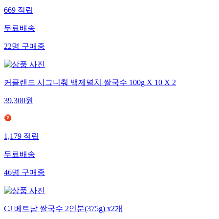
669
적립
무료배송
22
명
구매중
커클랜드 시그니춰 백제멸치 쌀국수 100g X 10 X 2
39,300
원
1,179
적립
무료배송
46
명
구매중
CJ 베트남 쌀국수 2인분(375g) x2개