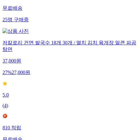
무료배송
25
명
구매중
저칼로리 건면 쌀국수 18개 30개 / 멸치 김치 육개장 얼큰 파곰
탕면
37,000
원
27
%
27,000
원
5.0
(
4
)
810
적립