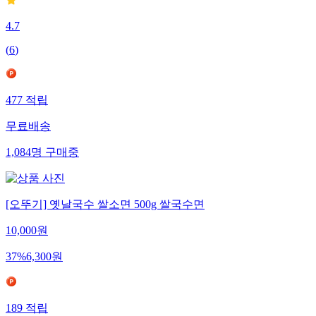
4.7
(
6
)
477
적립
무료배송
1,084
명
구매중
[오뚜기] 옛날국수 쌀소면 500g 쌀국수면
10,000
원
37
%
6,300
원
189
적립