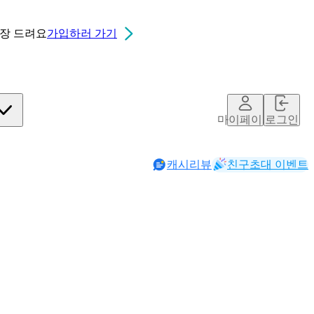
0장
드려요
가입하러 가기
마이페이지
로그인
캐시리뷰
친구초대 이벤트