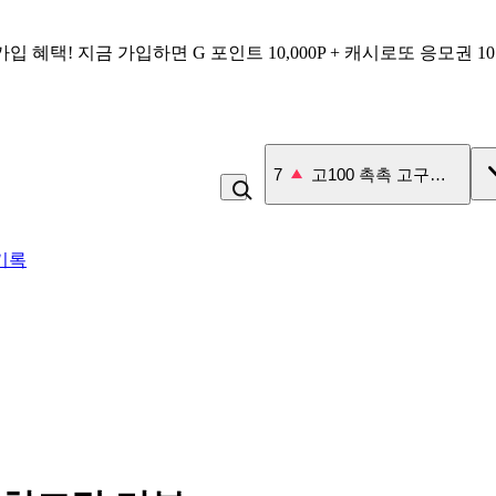
가입 혜택!
지금 가입하면
G 포인트 10,000P + 캐시로또 응모권 1
7
고100 촉촉 고구마 스틱
기록