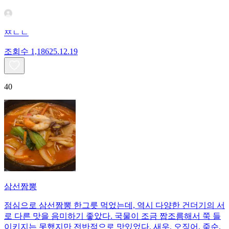
ㅉㄴㄴ
조회수
1,186
25.12.19
40
삼선짬뽕
점심으로 삼선짬뽕 한그릇 먹었는데, 역시 다양한 건더기의 서
로 다른 맛을 음미하기 좋았다. 국물이 조금 짭조름해서 쭉 들
이키지는 못했지만 전반적으로 맛있었다. 새우, 오징어, 죽순,