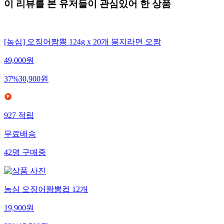
이 리뷰를 본 유저들이 관심있어 한 상품
[농심] 오징어짬뽕 124g x 20개 봉지라면 오짬
49,000
원
37
%
30,900
원
927
적립
무료배송
42
명
구매중
농심 오징어짬뽕컵 12개
19,900
원