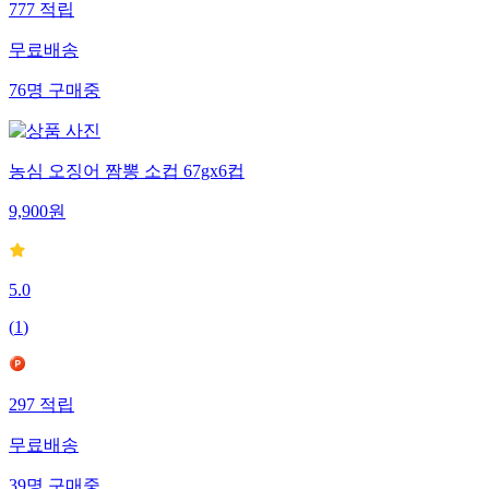
777
적립
무료배송
76
명
구매중
농심 오징어 짬뽕 소컵 67gx6컵
9,900
원
5.0
(
1
)
297
적립
무료배송