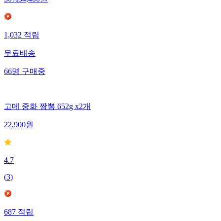
1,032
적립
무료배송
66
명
구매중
고메 중화 짬뽕 652g x2개
22,900
원
4.7
(
3
)
687
적립