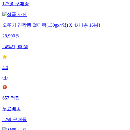
175
명
구매중
오뚜기 진짬뽕 멀티팩(130gx4입) X 4개 [총 16봉]
28,900
원
24
%
21,900
원
4.0
(
4
)
657
적립
무료배송
52
명
구매중