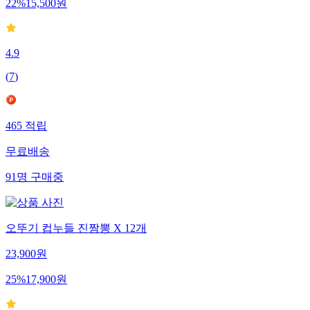
22
%
15,500
원
4.9
(
7
)
465
적립
무료배송
91
명
구매중
오뚜기 컵누들 진짬뽕 X 12개
23,900
원
25
%
17,900
원