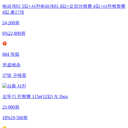
짜파게티 5입+사천짜파게티 4입+오징어짬뽕 4입+사천백짬뽕
4입 총17개
24,200
원
6
%
22,800
원
684
적립
무료배송
37
명
구매중
오뚜기 진짬뽕 115g(12입) X 1box
23,900
원
18
%
19,500
원