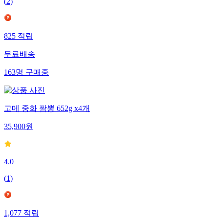
(
2
)
825
적립
무료배송
163
명
구매중
고메 중화 짬뽕 652g x4개
35,900
원
4.0
(
1
)
1,077
적립