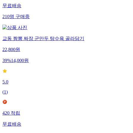
무료배송
210
명
구매중
교동 짬뽕 짜장 군만두 탕수육 골라담기
22,800
원
39
%
14,000
원
5.0
(
1
)
420
적립
무료배송