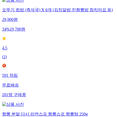
오뚜기 컵밥 (즉석국) X 6개 (김치알밥 진짬뽕밥 참치마요 등)
29,900
원
34
%
19,700
원
4.5
(
2
)
591
적립
무료배송
201
명
구매중
짬뽕 분말 다시 라면스프 짬뽕스프 짬뽕탕 250g