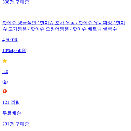
338
명
구매중
핫이슈 탱글쫄면 / 핫이슈 포차 우동 / 핫이슈 유니짜장 / 핫이
슈 고기짬뽕 / 핫이슈 오징어짬뽕 / 핫이슈 베트남 쌀국수
4,500
원
10
%
4,050
원
5.0
(
6
)
121
적립
무료배송
291
명
구매중