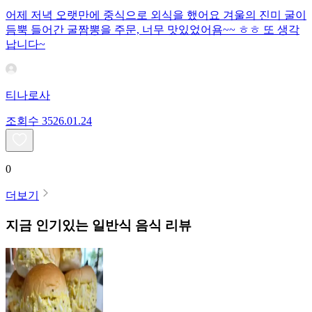
어제 저녁 오랫만에 중식으로 외식을 했어요 겨울의 진미 굴이
듬뿍 들어간 굴짬뽕을 주문, 너무 맛있었어욤~~ ㅎㅎ 또 생각
납니다~
티나로사
조회수
35
26.01.24
0
더보기
지금 인기있는
일반식
음식 리뷰