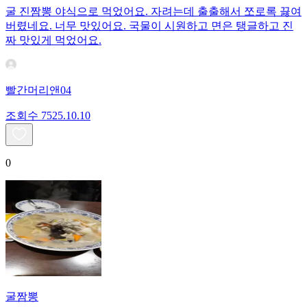
굴 진짬뽕 야식으로 먹었어요. 자려는데 출출해서 쪼로록 끓여
버렸네요. 너무 맛있어요. 국물이 시원하고 면은 탱글하고 진
짜 맛있게 먹었어요.
빨간머리앤04
조회수
75
25.10.10
0
굴짬뽕