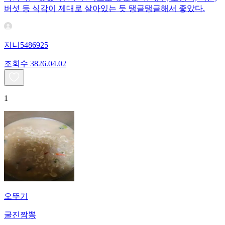
버섯 등 식감이 제대로 살아있는 듯 탱글탱글해서 좋았다.
지니5486925
조회수
38
26.04.02
1
오뚜기
굴진짬뽕