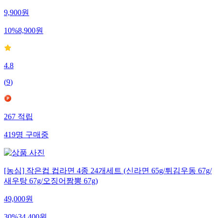
9,900
원
10
%
8,900
원
4.8
(
9
)
267
적립
419
명
구매중
[농심] 작은컵 컵라면 4종 24개세트 (신라면 65g/튀김우동 67g/
새우탕 67g/오징어짬뽕 67g)
49,000
원
30
%
34,400
원