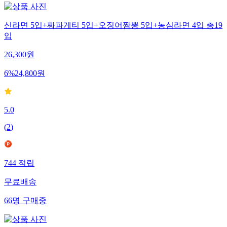
신라면 5입+짜파게티 5입+오징어짬뽕 5입+농심라면 4입 총19
입
26,300
원
6
%
24,800
원
5.0
(
2
)
744
적립
무료배송
66
명
구매중