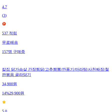
4.7
(
3
)
537
적립
무료배송
157
명
구매중
칼집 닭가슴살 간장찜닭/고추짬뽕/깐풍기/마라탕/사천짜장/철
판볶음 골라담기
34,900
원
14
%
29,900
원
5.0