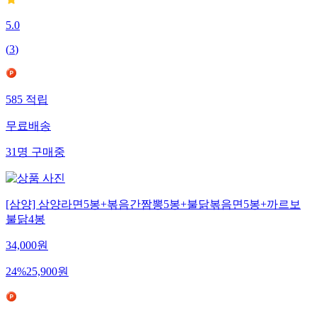
5.0
(
3
)
585
적립
무료배송
31
명
구매중
[삼양] 삼양라면5봉+볶음간짬뽕5봉+불닭볶음면5봉+까르보
불닭4봉
34,000
원
24
%
25,900
원