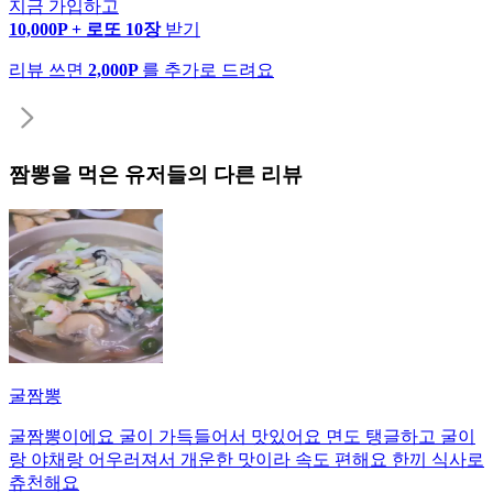
지금 가입하고
10,000P + 로또 10장
받기
리뷰 쓰면
2,000P
를 추가로 드려요
짬뽕
을 먹은 유저들의 다른 리뷰
굴짬뽕
굴짬뽕이에요 굴이 가득들어서 맛있어요 면도 탱글하고 굴이
랑 야채랑 어우러져서 개운한 맛이라 속도 편해요 한끼 식사로
츄천해요