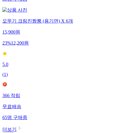
39
명
구매중
오뚜기 크림진짬뽕 (용기면) X 6개
15,900
원
23
%
12,200
원
5.0
(
1
)
366
적립
무료배송
65
명
구매중
더보기