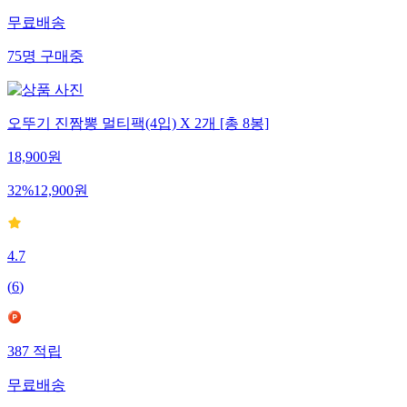
무료배송
75
명
구매중
오뚜기 진짬뽕 멀티팩(4입) X 2개 [총 8봉]
18,900
원
32
%
12,900
원
4.7
(
6
)
387
적립
무료배송