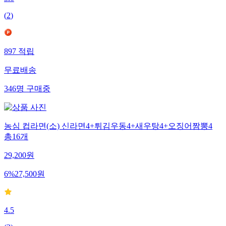
(
2
)
897
적립
무료배송
346
명
구매중
농심 컵라면(소) 신라면4+튀김우동4+새우탕4+오징어짬뽕4
총16개
29,200
원
6
%
27,500
원
4.5