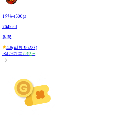
1인분(500g)
764kcal
짬뽕
4.8
(리뷰
962
개)
·
식단기록
7.3만+