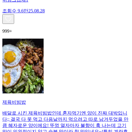
조회수
9.6만
25.08.28
999+
제육비빔밥
배달로 시킨 제육비빔밥인데 혼자먹기엔 양이 진짜 대박입니
다;; 결국 다 못 먹고 다음날까지 먹으려고 따로 남겨두었을 만
큼 혜자로운 양이에요! 뚜껑 열자마자 불향이 훅 나는데 고기
맛이 인위적이지 않고 숯불 맛이라 참 맛있네요~!특히 계란후