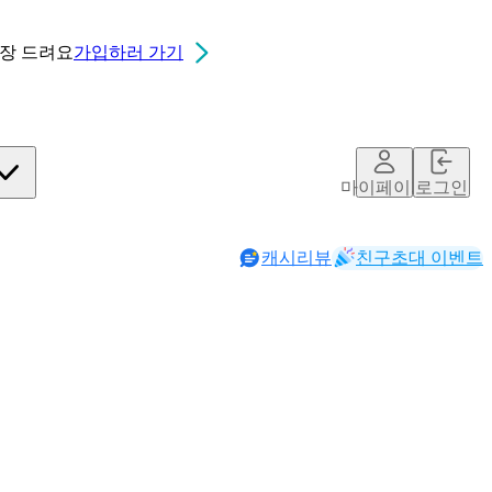
0장
드려요
가입하러 가기
마이페이지
로그인
캐시리뷰
친구초대 이벤트