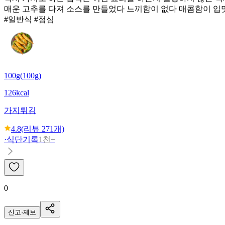
매운 고추를 다져 소스를 만들었다 느끼함이 없다 매콤함이 입맛
#일반식 #점심
100g(100g)
126kcal
가지튀김
4.8
(리뷰
271
개)
·
식단기록
1천+
0
신고·제보