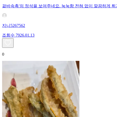
겉바속촉'의 정석을 보여주네요. 눅눅함 전혀 없이 깔끔하게 튀
지니5267562
조회수
79
26.01.13
0