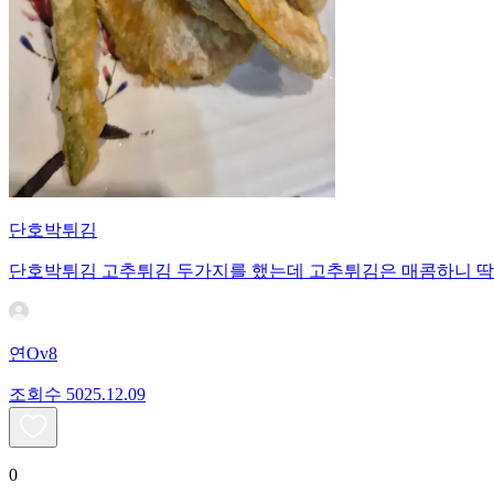
단호박튀김
단호박튀김 고추튀김 두가지를 했는데 고추튀김은 매콤하니 딱 
연Ov8
조회수
50
25.12.09
0