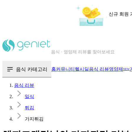
신규 회원 
칼로리와 영양성분을 검색해보세요
혈당 · 다이어트 음식 검색해보세요
음식 카테고리
홈
커뮤니티
헬시딜
음식 리뷰
영양제
NEW
음식 · 영양제 리뷰를 찾아보세요
음식 리뷰
일식
튀김
가지튀김