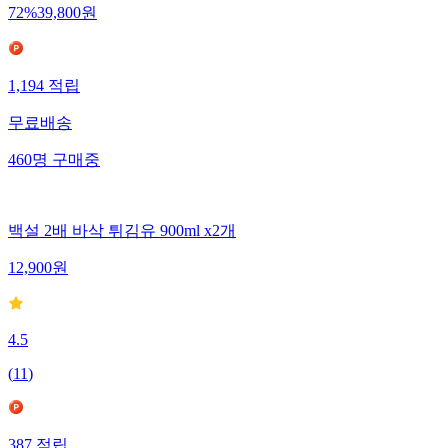
72
%
39,800
원
1,194
적립
무료배송
460
명
구매중
백설 2배 바삭 튀김유 900ml x2개
12,900
원
4.5
(
11
)
387
적립