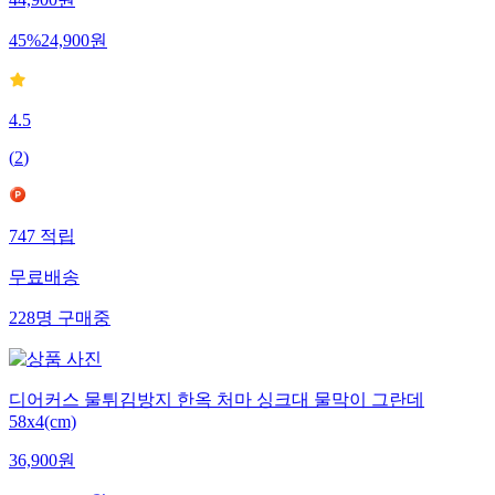
44,900
원
45
%
24,900
원
4.5
(
2
)
747
적립
무료배송
228
명
구매중
디어커스 물튀김방지 한옥 처마 싱크대 물막이 그란데
58x4(cm)
36,900
원