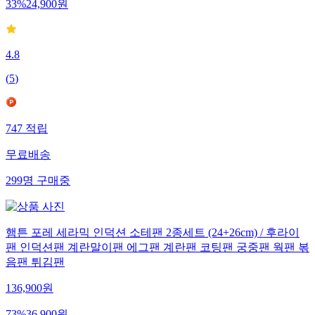
33
%
24,900
원
4.8
(
5
)
747
적립
무료배송
299
명
구매중
햄튼 포레 세라믹 인덕션 소테팬 2종세트 (24+26cm) / 후라이
팬 인덕션팬 계란말이팬 에그팬 계란팬 코팅팬 궁중팬 웍팬 볶
음팬 튀김팬
136,900
원