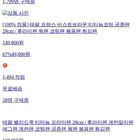
1,799
명
구매중
[100% 정품] 테팔 프랑스 비스트브라운 티타늄코팅 궁중팬
28cm / 후라이팬 웍팬 코팅팬 볶음팬 튀김팬
149,800
원
67
%
49,800
원
1,494
적립
무료배송
28
명
구매중
테팔 밸리드쿡 티타늄 프라이팬 28cm / 후라이팬 계란말이팬
에그팬 계란팬 코팅팬 궁중팬 웍팬 볶음팬 튀김팬