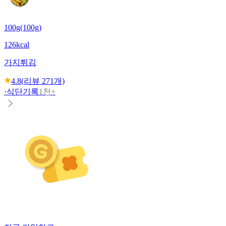
100g(100g)
126kcal
가지튀김
4.8
(리뷰
271
개)
·
식단기록
1천+