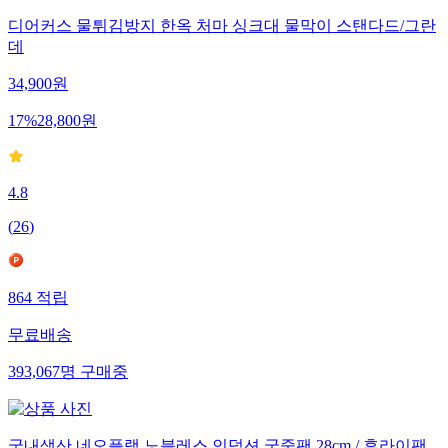
디어커스 물튀김방지 한옥 처마 싱크대 물막이 스탠다드/그란
데
34,900
원
17
%
28,800
원
4.8
(
26
)
864
적립
무료배송
393,067
명
구매중