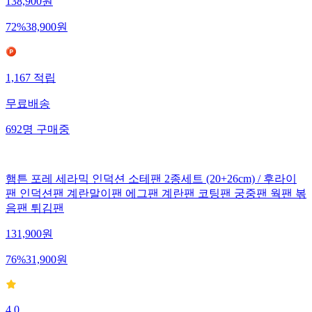
138,900
원
72
%
38,900
원
1,167
적립
무료배송
692
명
구매중
햄튼 포레 세라믹 인덕션 소테팬 2종세트 (20+26cm) / 후라이
팬 인덕션팬 계란말이팬 에그팬 계란팬 코팅팬 궁중팬 웍팬 볶
음팬 튀김팬
131,900
원
76
%
31,900
원
4.0