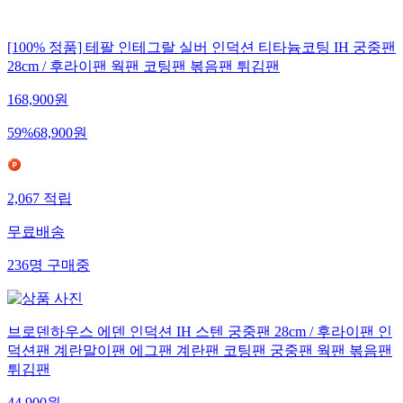
[100% 정품] 테팔 인테그랄 실버 인덕션 티타늄코팅 IH 궁중팬
28cm / 후라이팬 웍팬 코팅팬 볶음팬 튀김팬
168,900
원
59
%
68,900
원
2,067
적립
무료배송
236
명
구매중
브로덴하우스 에덴 인덕션 IH 스텐 궁중팬 28cm / 후라이팬 인
덕션팬 계란말이팬 에그팬 계란팬 코팅팬 궁중팬 웍팬 볶음팬
튀김팬