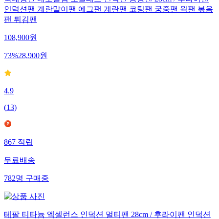
국내생산 네오플램 노블레스 인덕션 궁중팬 28cm / 후라이팬
인덕션팬 계란말이팬 에그팬 계란팬 코팅팬 궁중팬 웍팬 볶음
팬 튀김팬
108,900
원
73
%
28,900
원
4.9
(
13
)
867
적립
무료배송
782
명
구매중
테팔 티타늄 엑셀런스 인덕션 멀티팬 28cm / 후라이팬 인덕션