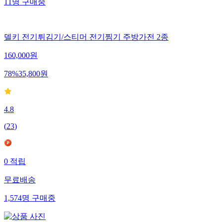
11
명
구매중
델키 전기튀김기/스티머 전기찜기 주방가전 2종
160,000
원
78
%
35,800
원
4.8
(
23
)
0
적립
무료배송
1,574
명
구매중