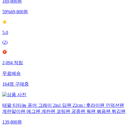
169,800
원
59
%
69,800
원
5.0
(
2
)
2,094
적립
무료배송
164
명
구매중
테팔 티타늄 퓨어 그레이 2in1 딥팬 22cm / 후라이팬 인덕션팬
계란말이팬 에그팬 계란팬 코팅팬 궁중팬 웍팬 볶음팬 튀김팬
139,800
원