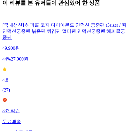
이 리뷰를 본 유저들이 관심있어 한 상품
[국내생산] 해피콜 코지 다이아몬드 인덕션 궁중팬 (3size) / 웍
인덕션궁중팬 볶음팬 튀김팬 멀티팬 인덕션궁중팬 해피콜궁
중팬
49,900
원
44
%
27,900
원
4.8
(
27
)
837
적립
무료배송