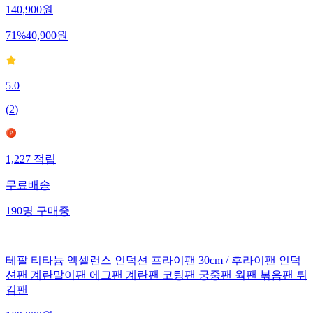
140,900
원
71
%
40,900
원
5.0
(
2
)
1,227
적립
무료배송
190
명
구매중
테팔 티타늄 엑셀런스 인덕션 프라이팬 30cm / 후라이팬 인덕
션팬 계란말이팬 에그팬 계란팬 코팅팬 궁중팬 웍팬 볶음팬 튀
김팬