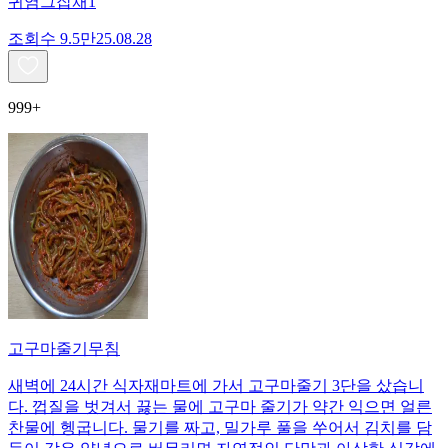
귀염그잡채1
조회수
9.5만
25.08.28
999+
고구마줄기무침
새벽에 24시간 식자재마트에 가서 고구마줄기 3단을 샀습니
다. 껍질을 벗겨서 끓는 물에 고구마 줄기가 약간 익으면 얼른
찬물에 헹굽니다. 물기를 짜고, 밀가루 풀을 쑤어서 김치를 담