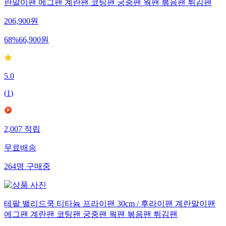
란말이팬 에그팬 계란팬 코팅팬 궁중팬 웍팬 볶음팬 튀김팬
206,900
원
68
%
66,900
원
5.0
(
1
)
2,007
적립
무료배송
264
명
구매중
테팔 밸리드쿡 티타늄 프라이팬 30cm / 후라이팬 계란말이팬
에그팬 계란팬 코팅팬 궁중팬 웍팬 볶음팬 튀김팬