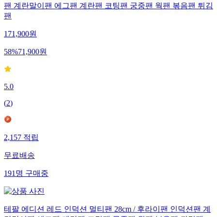
팬 계란말이팬 에그팬 계란팬 코팅팬 궁중팬 웍팬 볶음팬 튀김
팬
171,900
원
58
%
71,900
원
5.0
(
2
)
2,157
적립
무료배송
191
명
구매중
테팔 에디션 레드 인덕션 멀티팬 28cm / 후라이팬 인덕션팬 계