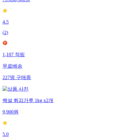
73
%
36,900
원
4.5
(
2
)
1,107
적립
무료배송
227
명
구매중
백설 튀김가루 1kg x2개
9,900
원
5.0