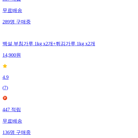
무료배송
289
명
구매중
백설 부침가루 1kg x2개+튀김가루 1kg x2개
14,900
원
4.9
(
7
)
447
적립
무료배송
136
명
구매중