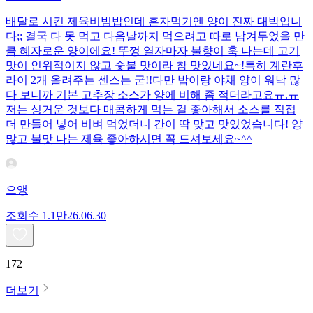
배달로 시킨 제육비빔밥인데 혼자먹기엔 양이 진짜 대박입니
다;; 결국 다 못 먹고 다음날까지 먹으려고 따로 남겨두었을 만
큼 혜자로운 양이에요! 뚜껑 열자마자 불향이 훅 나는데 고기
맛이 인위적이지 않고 숯불 맛이라 참 맛있네요~!특히 계란후
라이 2개 올려주는 센스는 굳!! ​다만 밥이랑 야채 양이 워낙 많
다 보니까 기본 고추장 소스가 양에 비해 좀 적더라고요ㅠ.ㅠ
저는 싱거운 것보다 매콤하게 먹는 걸 좋아해서 소스를 직접
더 만들어 넣어 비벼 먹었더니 간이 딱 맞고 맛있었습니다! 양
많고 불맛 나는 제육 좋아하시면 꼭 드셔보세요~^^
으앵
조회수
1.1만
26.06.30
172
더보기