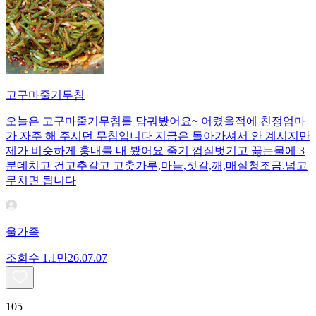
고구마줄기무침
오늘은 고구마줄기무침를 담궈봤어요~ 어렸을적에 친정엄마
가 자주 해 주시던 무침입니다 지금은 돌아가셔서 안 계시지만
제가 비슷하게 훙내를 내 봤어요 줄기 껍질벗기고 끓는물에 3
분데치고 건고추갈고 고춧가루,마늘,젓갈,깨,매실청조금.넘고
무치면 됩니다
울가족
조회수
1.1만
26.07.07
105