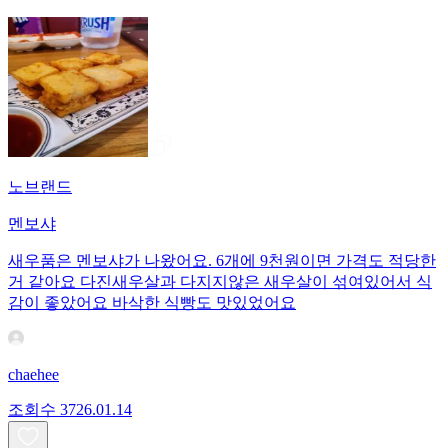
노브랜드
멘보샤
새우품은 멘보샤가 나왔어요. 6개에 9천원이면 가격도 적당한
거 같아요 다진새우살과 다지지않은 새우살이 섞여있어서 식
감이 좋았어요 바삭한 식빵도 맛있었어요
chaehee
조회수
37
26.01.14