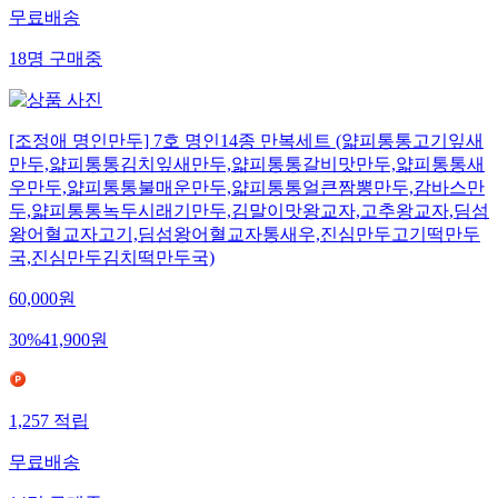
무료배송
18
명
구매중
[조정애 명인만두] 7호 명인14종 만복세트 (얇피통통고기잎새
만두,얇피통통김치잎새만두,얇피통통갈비맛만두,얇피통통새
우만두,얇피통통불매운만두,얇피통통얼큰짬뽕만두,감바스만
두,얇피통통녹두시래기만두,김말이맛왕교자,고추왕교자,딤섬
왕어혈교자고기,딤섬왕어혈교자통새우,진심만두고기떡만두
국,진심만두김치떡만두국)
60,000
원
30
%
41,900
원
1,257
적립
무료배송