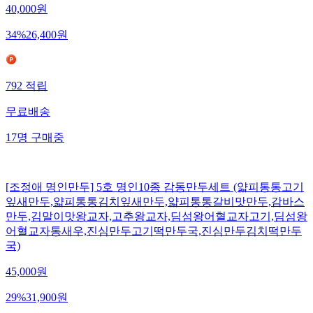
40,000
원
34
%
26,400
원
792
적립
무료배송
17
명
구매중
[조정애 명인만두] 5호 명인10종 감동만두세트 (얇피통통고기
잎새만두,얇피통통김치잎새만두,얇피통통갈비맛만두,감바스
만두,김말이맛왕교자,고추왕교자,딤섬왕어혈교자고기,딤섬왕
어혈교자통새우,진심만두고기떡만두국,진심만두김치떡만두
국)
45,000
원
29
%
31,900
원