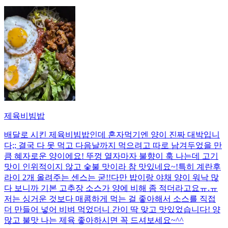
제육비빔밥
배달로 시킨 제육비빔밥인데 혼자먹기엔 양이 진짜 대박입니
다;; 결국 다 못 먹고 다음날까지 먹으려고 따로 남겨두었을 만
큼 혜자로운 양이에요! 뚜껑 열자마자 불향이 훅 나는데 고기
맛이 인위적이지 않고 숯불 맛이라 참 맛있네요~!특히 계란후
라이 2개 올려주는 센스는 굳!! ​다만 밥이랑 야채 양이 워낙 많
다 보니까 기본 고추장 소스가 양에 비해 좀 적더라고요ㅠ.ㅠ
저는 싱거운 것보다 매콤하게 먹는 걸 좋아해서 소스를 직접
더 만들어 넣어 비벼 먹었더니 간이 딱 맞고 맛있었습니다! 양
많고 불맛 나는 제육 좋아하시면 꼭 드셔보세요~^^