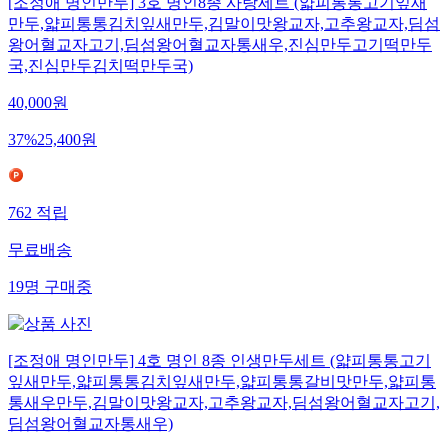
[조정애 명인만두] 3호 명인8종 사랑세트 (얇피통통고기잎새
만두,얇피통통김치잎새만두,김말이맛왕교자,고추왕교자,딤섬
왕어혈교자고기,딤섬왕어혈교자통새우,진심만두고기떡만두
국,진심만두김치떡만두국)
40,000
원
37
%
25,400
원
762
적립
무료배송
19
명
구매중
[조정애 명인만두] 4호 명인 8종 인생만두세트 (얇피통통고기
잎새만두,얇피통통김치잎새만두,얇피통통갈비맛만두,얇피통
통새우만두,김말이맛왕교자,고추왕교자,딤섬왕어혈교자고기,
딤섬왕어혈교자통새우)