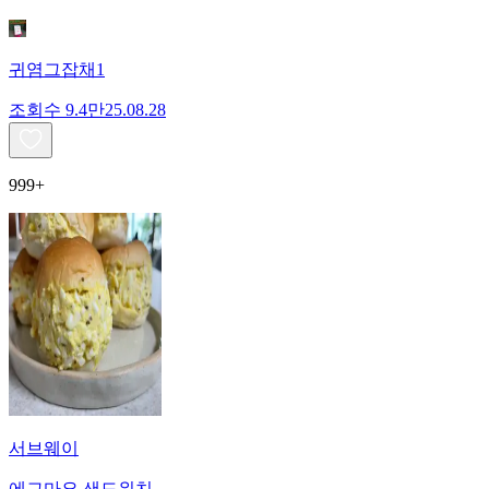
귀염그잡채1
조회수
9.4만
25.08.28
999+
서브웨이
에그마요 샌드위치