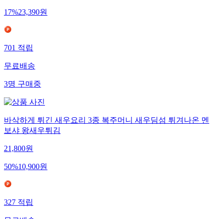
17
%
23,390
원
701
적립
무료배송
3
명
구매중
바삭하게 튀긴 새우요리 3종 복주머니 새우딤섬 튀겨나온 멘
보샤 왕새우튀김
21,800
원
50
%
10,900
원
327
적립