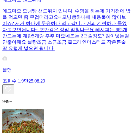
에그마요 모닝빵 샌드위치 입니다. 수영을 하는데 가기전에 밥
을 먹으면 좀 무겁더라고요~ 모닝빵하나에 내용물이 많아보
이죠? 저거 하나에 두유하나 먹고갑니다 거의 계란하나 들었
다고보면됩니다~ 포만감은 정말 엄청나구요 레시피는 빵5개
만드는데 계란5개랑 후추 마요네즈는 2큰술정도? 많이넣는걸
안좋아해요 설탕조금 소금조금 홀그레인머스터드 작은큰술
딱 요렇게 넣으면 됩니다.
똘맹
조회수
1.9만
25.08.29
999+