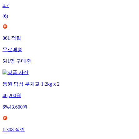
4.7
(
6
)
861
적립
무료배송
541
명
구매중
동원 딤섬 부채교 1.2kg x 2
46,200
원
6
%
43,600
원
1,308
적립