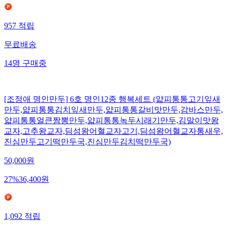
957
적립
무료배송
14
명
구매중
[조정애 명인만두] 6호 명인12종 행복세트 (얇피통통고기잎새
만두,얇피통통김치잎새만두,얇피통통갈비맛만두,감바스만두,
얇피통통얼큰짬뽕만두,얇피통통녹두시래기만두,김말이맛왕
교자,고추왕교자,딤섬왕어혈교자고기,딤섬왕어혈교자통새우,
진심만두고기떡만두국,진심만두김치떡만두국)
50,000
원
27
%
36,400
원
1,092
적립