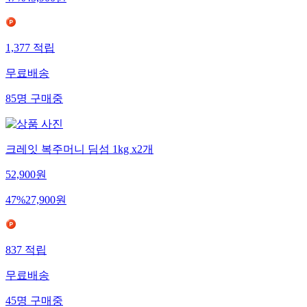
47
%
45,900
원
1,377
적립
무료배송
85
명
구매중
크레잇 복주머니 딤섬 1kg x2개
52,900
원
47
%
27,900
원
837
적립
무료배송