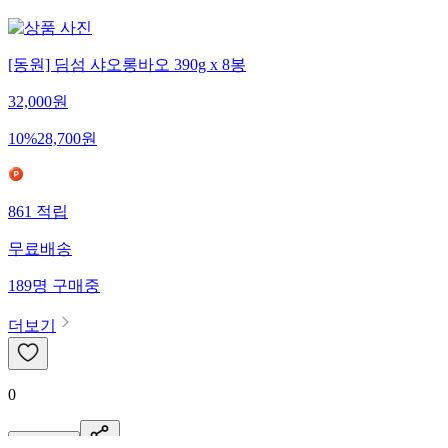
45
명
구매중
[동원] 딤섬 샤오롱바오 390g x 8봉
32,000
원
10
%
28,700
원
861
적립
무료배송
189
명
구매중
더보기
0