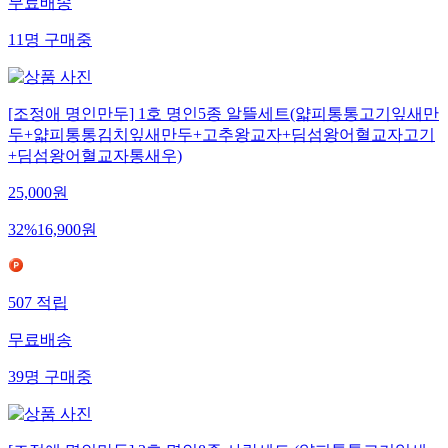
무료배송
11
명
구매중
[조정애 명인만두] 1호 명인5종 알뜰세트(얇피통통고기잎새만
두+얇피통통김치잎새만두+고추왕교자+딤섬왕어혈교자고기
+딤섬왕어혈교자통새우)
25,000
원
32
%
16,900
원
507
적립
무료배송
39
명
구매중