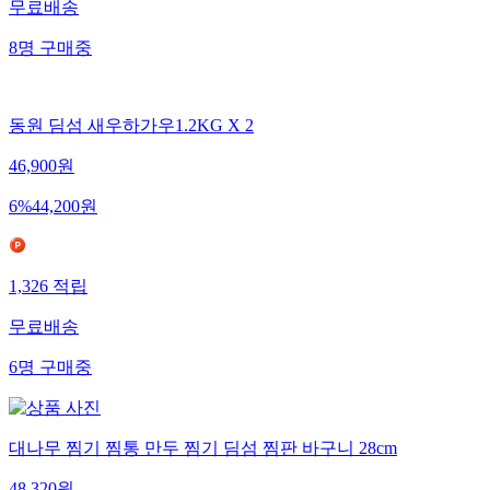
무료배송
8
명
구매중
동원 딤섬 새우하가우1.2KG X 2
46,900
원
6
%
44,200
원
1,326
적립
무료배송
6
명
구매중
대나무 찜기 찜통 만두 찜기 딤섬 찜판 바구니 28cm