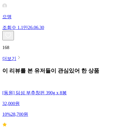
으앵
조회수
1.1만
26.06.30
168
더보기
이 리뷰를 본 유저들이 관심있어 한 상품
[동원] 딤섬 부추창펀 390g x 8봉
32,000
원
10
%
28,700
원