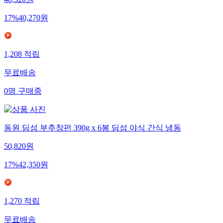
48,320
원
17
%
40,270
원
1,208
적립
무료배송
0
명
구매중
동원 딤섬 부추창펀 390g x 6봉 딤섬 야식 간식 냉동
50,820
원
17
%
42,350
원
1,270
적립
무료배송