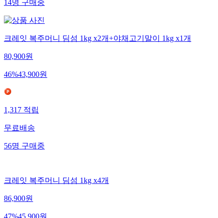
14
명
구매중
크레잇 복주머니 딤섬 1kg x2개+야채고기말이 1kg x1개
80,900
원
46
%
43,900
원
1,317
적립
무료배송
56
명
구매중
크레잇 복주머니 딤섬 1kg x4개
86,900
원