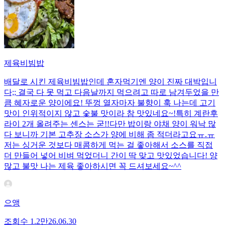
제육비빔밥
배달로 시킨 제육비빔밥인데 혼자먹기엔 양이 진짜 대박입니
다;; 결국 다 못 먹고 다음날까지 먹으려고 따로 남겨두었을 만
큼 혜자로운 양이에요! 뚜껑 열자마자 불향이 훅 나는데 고기
맛이 인위적이지 않고 숯불 맛이라 참 맛있네요~!특히 계란후
라이 2개 올려주는 센스는 굳!! ​다만 밥이랑 야채 양이 워낙 많
다 보니까 기본 고추장 소스가 양에 비해 좀 적더라고요ㅠ.ㅠ
저는 싱거운 것보다 매콤하게 먹는 걸 좋아해서 소스를 직접
더 만들어 넣어 비벼 먹었더니 간이 딱 맞고 맛있었습니다! 양
많고 불맛 나는 제육 좋아하시면 꼭 드셔보세요~^^
으앵
조회수
1.2만
26.06.30