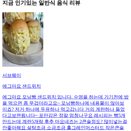
지금 인기있는
일반식
음식 리뷰
서브웨이
에그마요 샌드위치
에그마요 모닝빵 샌드위치 입니다. 수영을 하는데 가기전에 밥
을 먹으면 좀 무겁더라고요~ 모닝빵하나에 내용물이 많아보
이죠? 저거 하나에 두유하나 먹고갑니다 거의 계란하나 들었
다고보면됩니다~ 포만감은 정말 엄청나구요 레시피는 빵5개
만드는데 계란5개랑 후추 마요네즈는 2큰술정도? 많이넣는걸
안좋아해요 설탕조금 소금조금 홀그레인머스터드 작은큰술