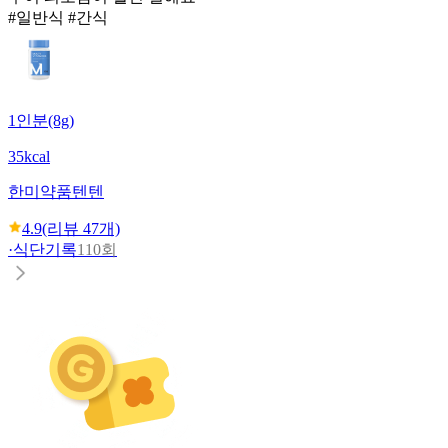
#일반식 #간식
1인분(8g)
35kcal
한미약품
텐텐
4.9
(리뷰
47
개)
·
식단기록
110회