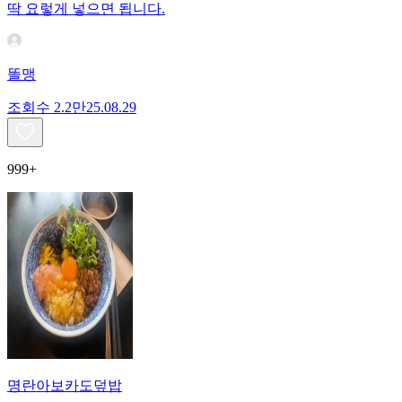
딱 요렇게 넣으면 됩니다.
똘맹
조회수
2.2만
25.08.29
999+
명란아보카도덮밥