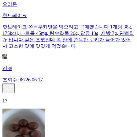
오리온
핫브레이크
핫브레이크 쫀득쿠키맛을 먹으려고 구매했습니다 1개당 38g,
175kcal, 나트륨 45mg, 탄수화물 26g, 당류 13g, 지방 7g, 단백질
2g 입니다 겉은 초코인데 속 안에 쫀득한 쿠키가 들어가 있어
서 고소한 맛에 맛있게 먹었습니다
진88
조회수
967
26.06.17
17