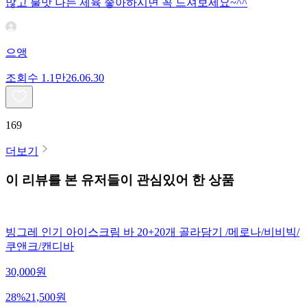
많고 불맛 나는 제육 좋아하시면 꼭 드셔보세요~^^
으앵
조회수
1.1만
26.06.30
169
더보기
이 리뷰를 본 유저들이 관심있어 한 상품
빙그레 인기 아이스크림 바 20+20개 골라담기 /메로나/비비빅/
쿠앤크/캔디바
30,000
원
28
%
21,500
원