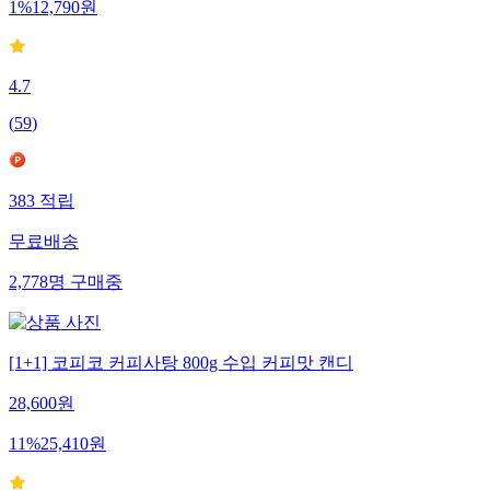
1
%
12,790
원
4.7
(
59
)
383
적립
무료배송
2,778
명
구매중
[1+1] 코피코 커피사탕 800g 수입 커피맛 캔디
28,600
원
11
%
25,410
원