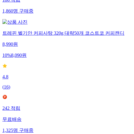
186
적립
1,860
명
구매중
트레핀 벨기안 커피사탕 320g 대략50개 코스트코 커피캔디
8,990
원
10
%
8,090
원
4.8
(
16
)
242
적립
무료배송
1,325
명
구매중