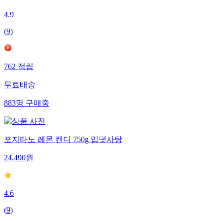
4.9
(
9
)
762
적립
무료배송
883
명
구매중
포지타노 레몬 캔디 750g 입덧사탕
24,490
원
4.6
(
9
)