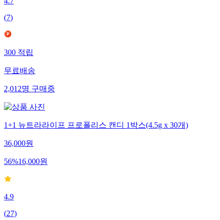
4.7
(
7
)
300
적립
무료배송
2,012
명
구매중
1+1 뉴트라라이프 프로폴리스 캔디 1박스(4.5g x 30개)
36,000
원
56
%
16,000
원
4.9
(
27
)