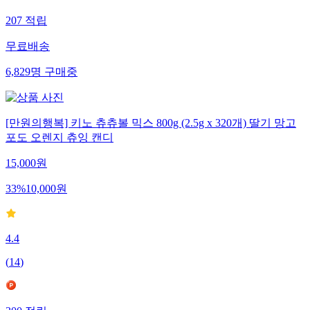
207
적립
무료배송
6,829
명
구매중
[만원의행복] 키노 츄츄볼 믹스 800g (2.5g x 320개) 딸기 망고
포도 오렌지 츄잉 캔디
15,000
원
33
%
10,000
원
4.4
(
14
)