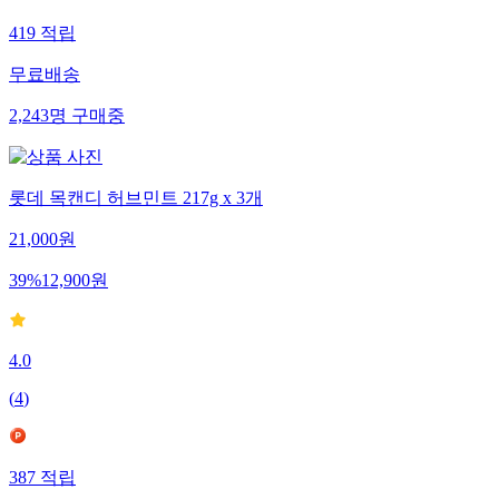
419
적립
무료배송
2,243
명
구매중
롯데 목캔디 허브민트 217g x 3개
21,000
원
39
%
12,900
원
4.0
(
4
)
387
적립