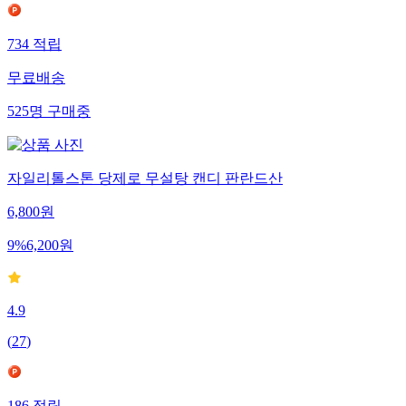
734
적립
무료배송
525
명
구매중
자일리톨스톤 당제로 무설탕 캔디 판란드산
6,800
원
9
%
6,200
원
4.9
(
27
)