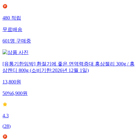
480
적립
무료배송
601
명
구매중
[유통기한임박] 환절기에 좋은 면역력증대 홍삼젤리 300g / 홍
삼캔디 800g (소비기한:2026년 12월 1일)
13,800
원
50
%
6,900
원
4.3
(
28
)