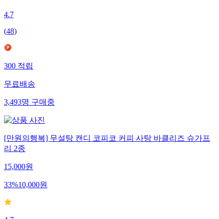
4.7
(
48
)
300
적립
무료배송
3,493
명
구매중
[만원의행복] 무설탕 캔디 코피코 커피 사탕 바클리즈 슈가프
리 2종
15,000
원
33
%
10,000
원