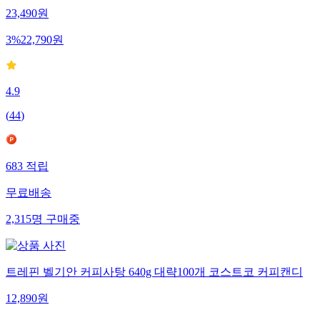
23,490
원
3
%
22,790
원
4.9
(
44
)
683
적립
무료배송
2,315
명
구매중
트레핀 벨기안 커피사탕 640g 대략100개 코스트코 커피캔디
12,890
원