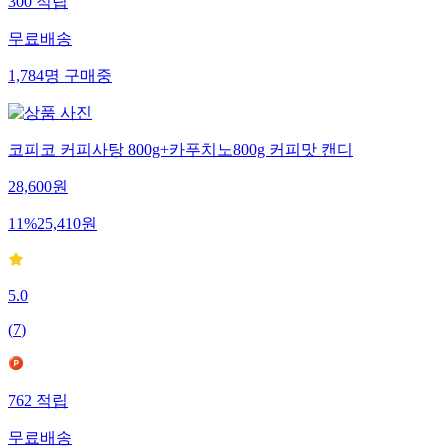
300
적립
무료배송
1,784
명
구매중
코피코 커피사탕 800g+카푸치노800g 커피맛 캔디
28,600
원
11
%
25,410
원
5.0
(
7
)
762
적립
무료배송