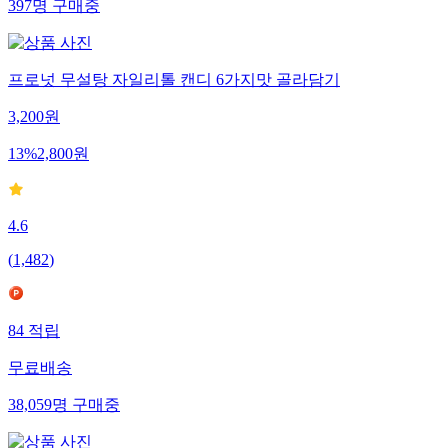
397
명
구매중
프로넛 무설탕 자일리톨 캔디 6가지맛 골라담기
3,200
원
13
%
2,800
원
4.6
(
1,482
)
84
적립
무료배송
38,059
명
구매중