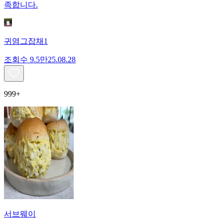
족합니다.
귀염그잡채1
조회수
9.5만
25.08.28
999+
서브웨이