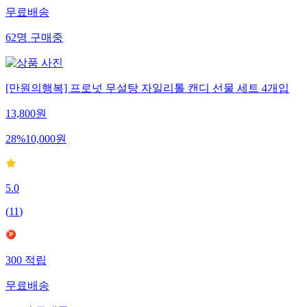
무료배송
62
명
구매중
[만원의행복] 프로넛 무설탕 자일리톨 캔디 선물 세트 4개입
13,800
원
28
%
10,000
원
5.0
(
11
)
300
적립
무료배송