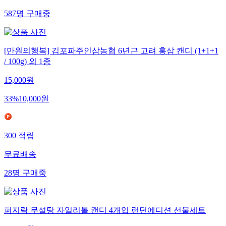
587
명
구매중
[만원의행복] 김포파주인삼농협 6년근 고려 홍삼 캔디 (1+1+1
/ 100g) 외 1종
15,000
원
33
%
10,000
원
300
적립
무료배송
28
명
구매중
퍼지락 무설탕 자일리톨 캔디 4개입 런던에디션 선물세트