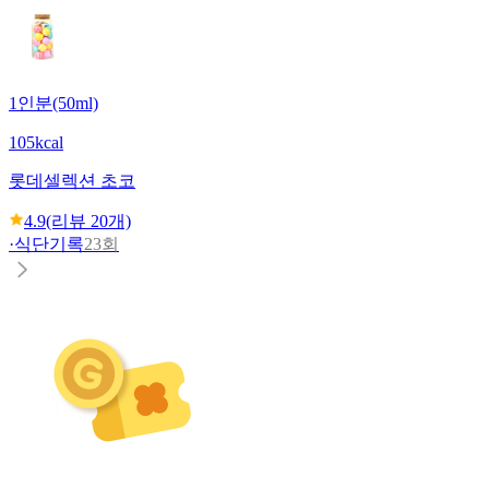
1인분(50ml)
105kcal
롯데
셀렉션 초코
4.9
(리뷰
20
개)
·
식단기록
23회