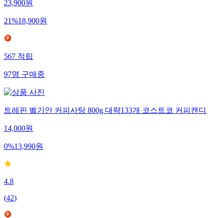
23,900
원
21
%
18,900
원
567
적립
97
명
구매중
트레핀 벨기안 커피사탕 800g 대략133개 코스트코 커피캔디
14,000
원
0
%
13,990
원
4.8
(
42
)