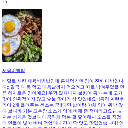
25
제육비빔밥
배달로 시킨 제육비빔밥인데 혼자먹기엔 양이 진짜 대박입니
다;; 결국 다 못 먹고 다음날까지 먹으려고 따로 남겨두었을 만
큼 혜자로운 양이에요! 뚜껑 열자마자 불향이 훅 나는데 고기
맛이 인위적이지 않고 숯불 맛이라 참 맛있네요~!특히 계란후
라이 2개 올려주는 센스는 굳!! ​다만 밥이랑 야채 양이 워낙 많
다 보니까 기본 고추장 소스가 양에 비해 좀 적더라고요ㅠ.ㅠ
저는 싱거운 것보다 매콤하게 먹는 걸 좋아해서 소스를 직접
더 만들어 넣어 비벼 먹었더니 간이 딱 맞고 맛있었습니다! 양