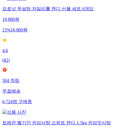
프로넛 무설탕 자일리톨 캔디 선물 세트 6개입
19,800
원
15
%
16,800
원
4.6
(
82
)
504
적립
무료배송
6,724
명
구매중
트레핀 벨기안 커피사탕 스위트 캔디 1.5kg 커피맛사탕