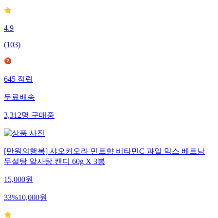
4.9
(
103
)
645
적립
무료배송
3,312
명
구매중
[만원의행복] 샤오커오라 민트향 비타민C 과일 믹스 베트남
무설탕 알사탕 캔디 60g X 3봉
15,000
원
33
%
10,000
원