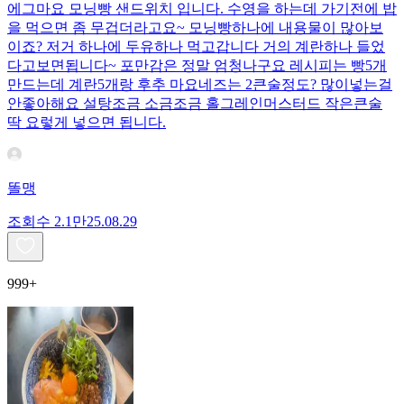
에그마요 모닝빵 샌드위치 입니다. 수영을 하는데 가기전에 밥
을 먹으면 좀 무겁더라고요~ 모닝빵하나에 내용물이 많아보
이죠? 저거 하나에 두유하나 먹고갑니다 거의 계란하나 들었
다고보면됩니다~ 포만감은 정말 엄청나구요 레시피는 빵5개
만드는데 계란5개랑 후추 마요네즈는 2큰술정도? 많이넣는걸
안좋아해요 설탕조금 소금조금 홀그레인머스터드 작은큰술
딱 요렇게 넣으면 됩니다.
똘맹
조회수
2.1만
25.08.29
999+