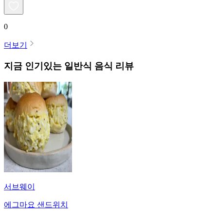
0
더보기
지금 인기있는
일반식
음식 리뷰
서브웨이
에그마요 샌드위치