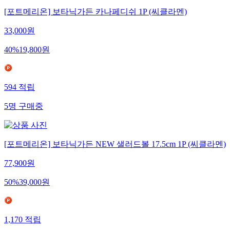
[포트메리온] 보타닉가든 카나페디쉬 1P (씨클라멘)
33,000
원
40
%
19,800
원
594
적립
5
명
구매중
[포트메리온] 보타닉가든 NEW 샐러드볼 17.5cm 1P (씨클라멘)
77,900
원
50
%
39,000
원
1,170
적립