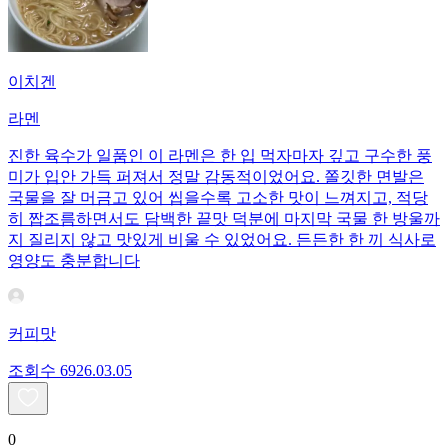
이치겐
라멘
진한 육수가 일품인 이 라멘은 한 입 먹자마자 깊고 구수한 풍
미가 입안 가득 퍼져서 정말 감동적이었어요. 쫄깃한 면발은
국물을 잘 머금고 있어 씹을수록 고소한 맛이 느껴지고, 적당
히 짭조름하면서도 담백한 끝맛 덕분에 마지막 국물 한 방울까
지 질리지 않고 맛있게 비울 수 있었어요. 든든한 한 끼 식사로
영양도 충분합니다
커피맛
조회수
69
26.03.05
0