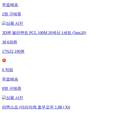
무료배송
2
명
구매중
3D펜 필라멘트 PCL 100M 20색상 1세트 (5mx20)
38,630
원
17
%
32,190
원
0
적립
무료배송
8
명
구매중
라멘스프 (아리아케 호우오우 1.8K) X6