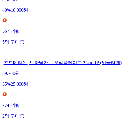
40
%
18,900
원
567
적립
5
명
구매중
[포트메리온] 보타닉가든 오발플레이트 25cm 1P (씨클라멘)
39,700
원
35
%
25,800
원
774
적립
2
명
구매중