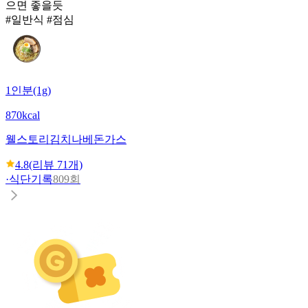
으면 좋을듯
#일반식 #점심
1인분(1g)
870kcal
웰스토리
김치나베돈가스
4.8
(리뷰
71
개)
·
식단기록
809회