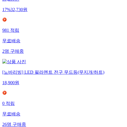
39,280
원
17
%
32,730
원
981
적립
무료배송
2
명
구매중
[노바리빙] LED 필라멘트 전구 무드등(무지개/하트)
18,900
원
0
적립
무료배송
26
명
구매중