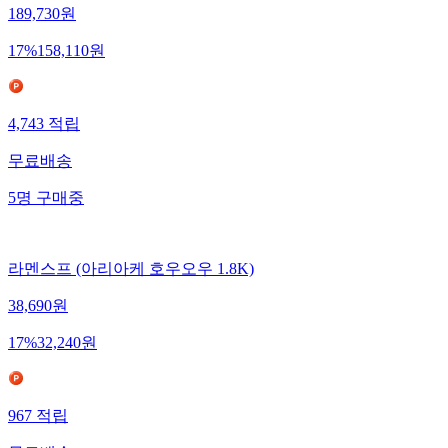
189,730
원
17
%
158,110
원
4,743
적립
무료배송
5
명
구매중
라멘스프 (아리아케 호우오우 1.8K)
38,690
원
17
%
32,240
원
967
적립