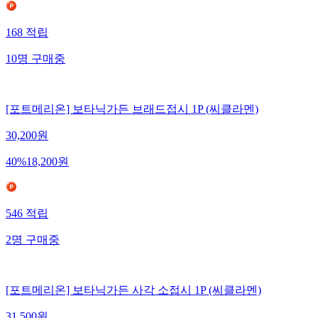
168
적립
10
명
구매중
[포트메리온] 보타닉가든 브래드접시 1P (씨클라멘)
30,200
원
40
%
18,200
원
546
적립
2
명
구매중
[포트메리온] 보타닉가든 사각 소접시 1P (씨클라멘)
31,500
원