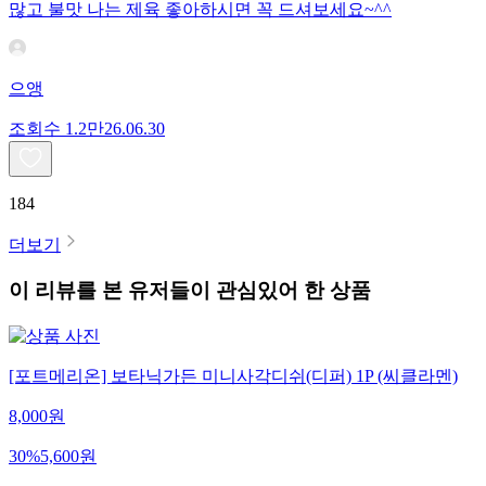
많고 불맛 나는 제육 좋아하시면 꼭 드셔보세요~^^
으앵
조회수
1.2만
26.06.30
184
더보기
이 리뷰를 본 유저들이 관심있어 한 상품
[포트메리온] 보타닉가든 미니사각디쉬(디퍼) 1P (씨클라멘)
8,000
원
30
%
5,600
원