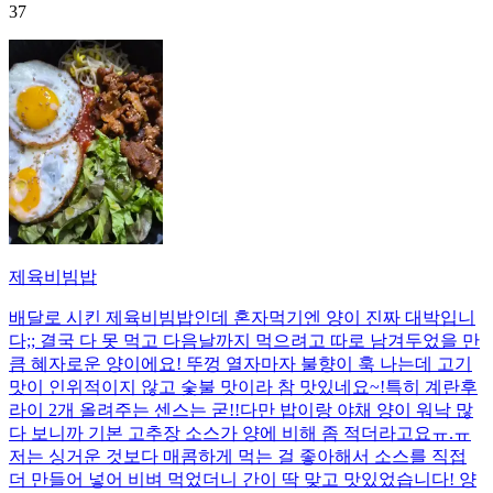
37
제육비빔밥
배달로 시킨 제육비빔밥인데 혼자먹기엔 양이 진짜 대박입니
다;; 결국 다 못 먹고 다음날까지 먹으려고 따로 남겨두었을 만
큼 혜자로운 양이에요! 뚜껑 열자마자 불향이 훅 나는데 고기
맛이 인위적이지 않고 숯불 맛이라 참 맛있네요~!특히 계란후
라이 2개 올려주는 센스는 굳!! ​다만 밥이랑 야채 양이 워낙 많
다 보니까 기본 고추장 소스가 양에 비해 좀 적더라고요ㅠ.ㅠ
저는 싱거운 것보다 매콤하게 먹는 걸 좋아해서 소스를 직접
더 만들어 넣어 비벼 먹었더니 간이 딱 맞고 맛있었습니다! 양