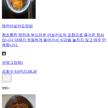
명란아보카도덮밥
짭조름한 명란과 부드러운 아보카도의 조합으로 즐거운 점심
입니다 야채가 적절하게 들어가서 식감을 놓치지 않고 매우 만
족합니다.
귀염그잡채1
조회수
9.6만
25.08.28
999+