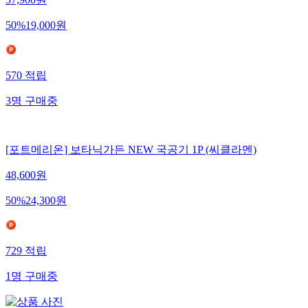
37,900
원
50
%
19,000
원
570
적립
3
명
구매중
[포트메리온] 보타닉가든 NEW 국공기 1P (씨클라멘)
48,600
원
50
%
24,300
원
729
적립
1
명
구매중