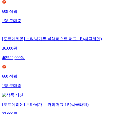
609
적립
1
명
구매중
[포트메리온] 보타닉가든 블랙퍼스트 머그 1P (씨클라멘)
36,600
원
40
%
22,000
원
660
적립
1
명
구매중
[포트메리온] 보타닉가든 커피머그 1P (씨클라멘)