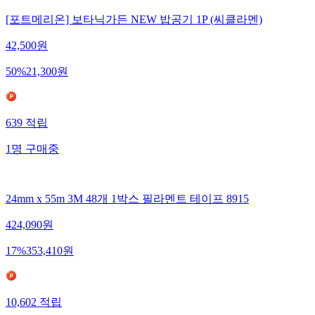
[포트메리온] 보타닉가든 NEW 밥공기 1P (씨클라멘)
42,500
원
50
%
21,300
원
639
적립
1
명
구매중
24mm x 55m 3M 48개 1박스 필라멘트 테이프 8915
424,090
원
17
%
353,410
원
10,602
적립