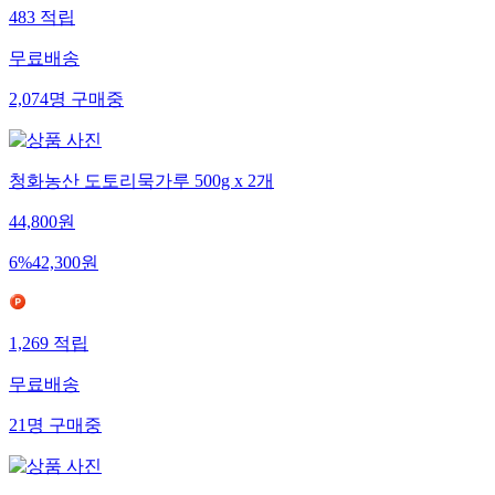
483
적립
무료배송
2,074
명
구매중
청화농산 도토리묵가루 500g x 2개
44,800
원
6
%
42,300
원
1,269
적립
무료배송
21
명
구매중