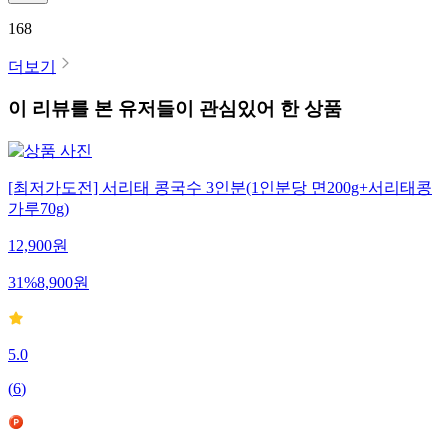
168
더보기
이 리뷰를 본 유저들이 관심있어 한 상품
[최저가도전] 서리태 콩국수 3인분(1인분당 면200g+서리태콩
가루70g)
12,900
원
31
%
8,900
원
5.0
(
6
)