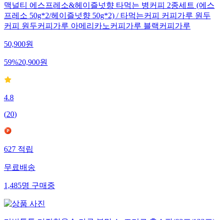
맥널티 에스프레소&헤이즐넛향 타먹는 병커피 2종세트 (에스
프레소 50g*2/헤이즐넛향 50g*2) / 타먹는커피 커피가루 원두
커피 원두커피가루 아메리카노커피가루 블랙커피가루
50,900
원
59
%
20,900
원
4.8
(
20
)
627
적립
무료배송
1,485
명
구매중