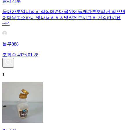
들깨가루
들깨가루입니당ㅎ 점심에순대국위에들깨가루뿌려서 먹으면
더더욱고소하니 맛나용ㅎㅎㅎ맛있게드시고ㅎ 건강하셔요
~^^
블루888
조회수
49
26.01.28
1