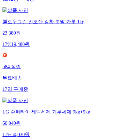
1,352
명
구매중
헬로우그린 인도산 강황 분말 가루 1kg
23,380
원
17
%
19,480
원
584
적립
무료배송
17
명
구매중
LG 수퍼타이 세탁세제 가루세제 9kg+9kg
60,040
원
17
%
50,030
원