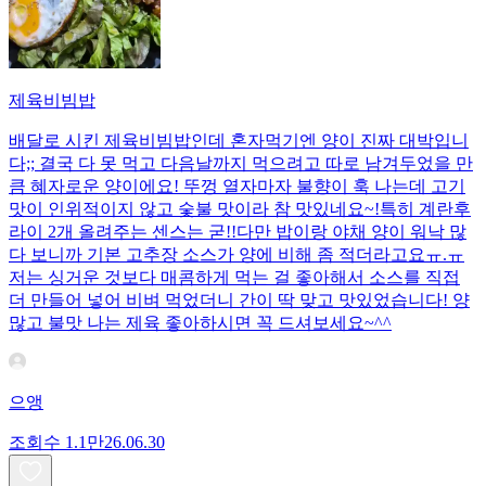
제육비빔밥
배달로 시킨 제육비빔밥인데 혼자먹기엔 양이 진짜 대박입니
다;; 결국 다 못 먹고 다음날까지 먹으려고 따로 남겨두었을 만
큼 혜자로운 양이에요! 뚜껑 열자마자 불향이 훅 나는데 고기
맛이 인위적이지 않고 숯불 맛이라 참 맛있네요~!특히 계란후
라이 2개 올려주는 센스는 굳!! ​다만 밥이랑 야채 양이 워낙 많
다 보니까 기본 고추장 소스가 양에 비해 좀 적더라고요ㅠ.ㅠ
저는 싱거운 것보다 매콤하게 먹는 걸 좋아해서 소스를 직접
더 만들어 넣어 비벼 먹었더니 간이 딱 맞고 맛있었습니다! 양
많고 불맛 나는 제육 좋아하시면 꼭 드셔보세요~^^
으앵
조회수
1.1만
26.06.30