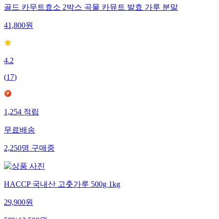
골드 카무트효소 2박스 곡물 카뮤트 발효 가루 분말
41,800
원
4.2
(
17
)
1,254
적립
무료배송
2,250
명
구매중
HACCP 국내산 고춧가루 500g 1kg
29,900
원