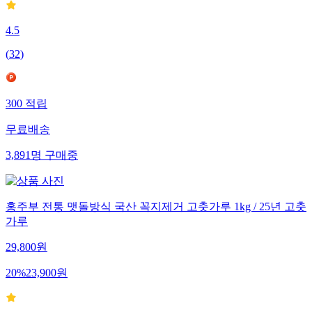
4.5
(
32
)
300
적립
무료배송
3,891
명
구매중
홍주부 전통 맷돌방식 국산 꼭지제거 고춧가루 1kg / 25년 고춧
가루
29,800
원
20
%
23,900
원