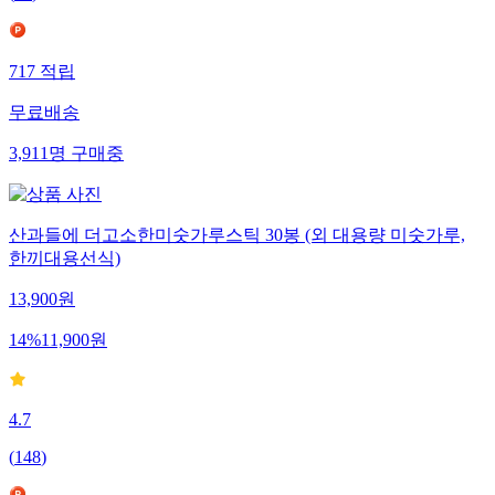
717
적립
무료배송
3,911
명
구매중
산과들에 더고소한미숫가루스틱 30봉 (외 대용량 미숫가루,
한끼대용선식)
13,900
원
14
%
11,900
원
4.7
(
148
)