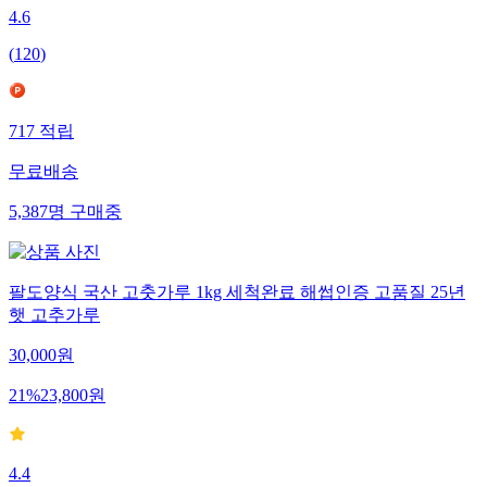
4.6
(
120
)
717
적립
무료배송
5,387
명
구매중
팔도양식 국산 고춧가루 1kg 세척완료 해썹인증 고품질 25년
햇 고추가루
30,000
원
21
%
23,800
원
4.4