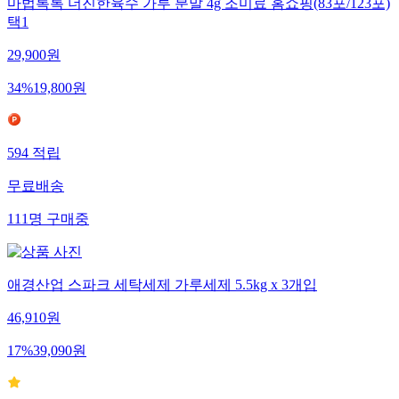
마법톡톡 더진한육수 가루 분말 4g 조미료 홈쇼핑(83포/123포)
택1
29,900
원
34
%
19,800
원
594
적립
무료배송
111
명
구매중
애경산업 스파크 세탁세제 가루세제 5.5kg x 3개입
46,910
원
17
%
39,090
원