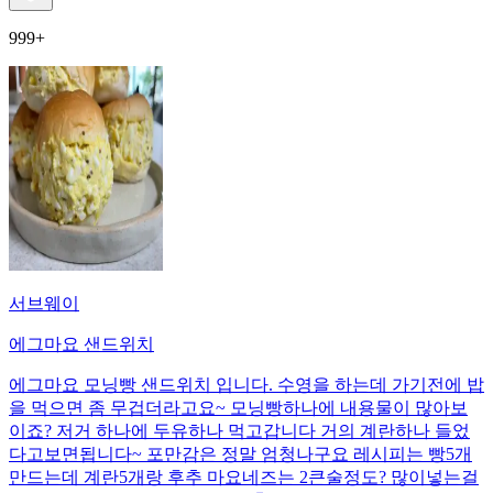
999+
서브웨이
에그마요 샌드위치
에그마요 모닝빵 샌드위치 입니다. 수영을 하는데 가기전에 밥
을 먹으면 좀 무겁더라고요~ 모닝빵하나에 내용물이 많아보
이죠? 저거 하나에 두유하나 먹고갑니다 거의 계란하나 들었
다고보면됩니다~ 포만감은 정말 엄청나구요 레시피는 빵5개
만드는데 계란5개랑 후추 마요네즈는 2큰술정도? 많이넣는걸