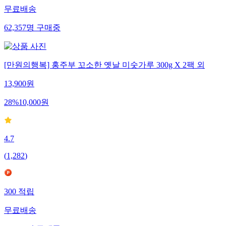
무료배송
62,357
명
구매중
[만원의행복] 홍주부 꼬소한 옛날 미숫가루 300g X 2팩 외
13,900
원
28
%
10,000
원
4.7
(
1,282
)
300
적립
무료배송