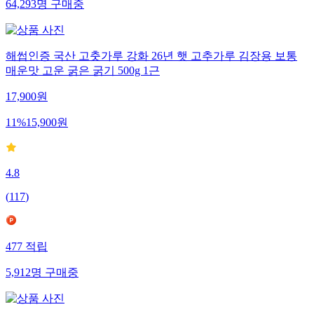
64,293
명
구매중
해썹인증 국산 고춧가루 강화 26년 햇 고추가루 김장용 보통
매운맛 고운 굵은 굵기 500g 1근
17,900
원
11
%
15,900
원
4.8
(
117
)
477
적립
5,912
명
구매중