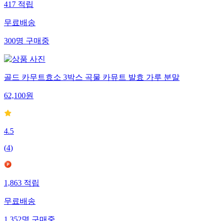
417
적립
무료배송
300
명
구매중
골드 카무트효소 3박스 곡물 카뮤트 발효 가루 분말
62,100
원
4.5
(
4
)
1,863
적립
무료배송