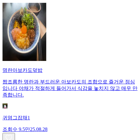
명란아보카도덮밥
짭조름한 명란과 부드러운 아보카도의 조합으로 즐거운 점심
입니다 야채가 적절하게 들어가서 식감을 놓치지 않고 매우 만
족합니다.
귀염그잡채1
조회수
9.5만
25.08.28