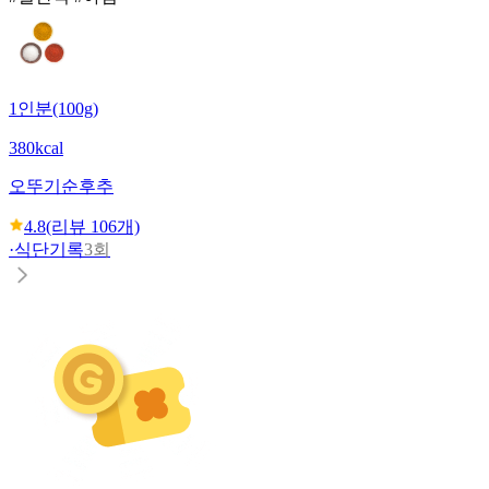
1인분(100g)
380kcal
오뚜기
순후추
4.8
(리뷰
106
개)
·
식단기록
3회