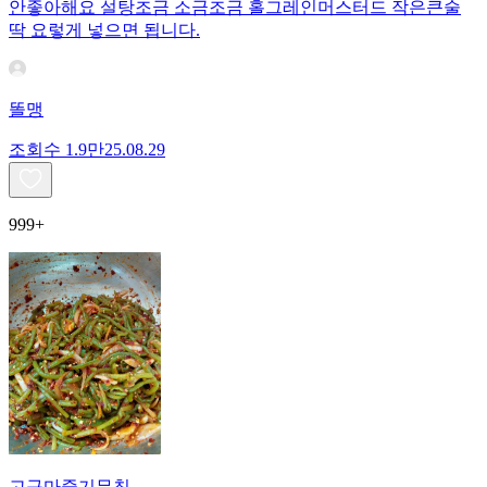
안좋아해요 설탕조금 소금조금 홀그레인머스터드 작은큰술
딱 요렇게 넣으면 됩니다.
똘맹
조회수
1.9만
25.08.29
999+
고구마줄기무침