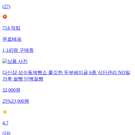
(
27
)
714
적립
무료배송
1,145
명
구매중
다신샵 성수동제빵소 쫄깃한 두부베이글 6종 식단관리 NO밀
가루 쌀빵 단백질빵
32,000
원
25
%
23,900
원
4.7
(
24
)