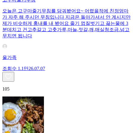
오늘은 고구마줄기무침를 담궈봤어요~ 어렸을적에 친정엄마
가 자주 해 주시던 무침입니다 지금은 돌아가셔서 안 계시지만
제가 비슷하게 훙내를 내 봤어요 줄기 껍질벗기고 끓는물에 3
분데치고 건고추갈고 고춧가루,마늘,젓갈,깨,매실청조금.넘고
무치면 됩니다
울가족
조회수
1.1만
26.07.07
105