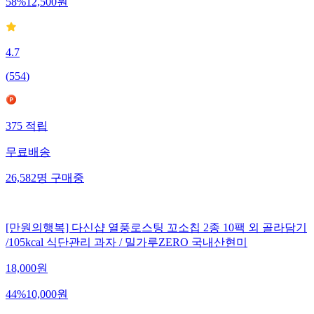
58
%
12,500
원
4.7
(
554
)
375
적립
무료배송
26,582
명
구매중
[만원의행복] 다신샵 열풍로스팅 꼬소칩 2종 10팩 외 골라담기
/105kcal 식단관리 과자 / 밀가루ZERO 국내산현미
18,000
원
44
%
10,000
원