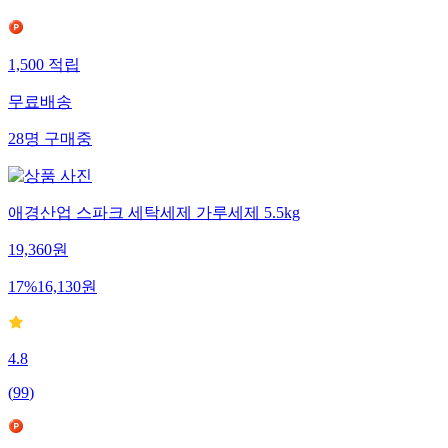
1,500
적립
무료배송
28
명
구매중
애경산업 스파크 세탁세제 가루세제 5.5kg
19,360
원
17
%
16,130
원
4.8
(
99
)