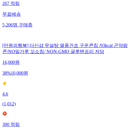
267
적립
무료배송
5,206
명
구매중
[만원의행복] 다신샵 무설탕 열풍건조 구운콘칩 /93kcal 곤약팝
콘/NO밀가루 꼬소칩/ NON-GMO 글루텐프리 저당
16,000
원
38
%
10,000
원
4.6
(
1,012
)
300
적립