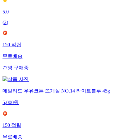
5.0
(
2
)
150
적립
무료배송
77
명
구매중
데일리드 우유코튼 뜨개실 NO.14 라이트블루 45g
5,000
원
150
적립
무료배송