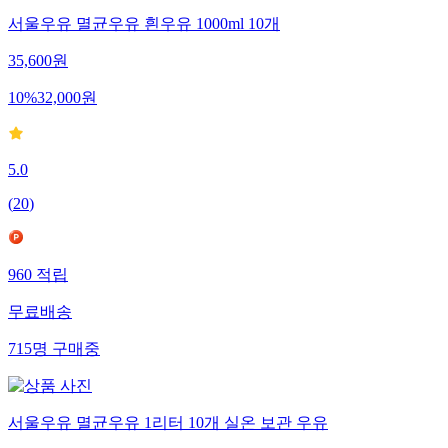
서울우유 멸균우유 흰우유 1000ml 10개
35,600
원
10
%
32,000
원
5.0
(
20
)
960
적립
무료배송
715
명
구매중
서울우유 멸균우유 1리터 10개 실온 보관 우유