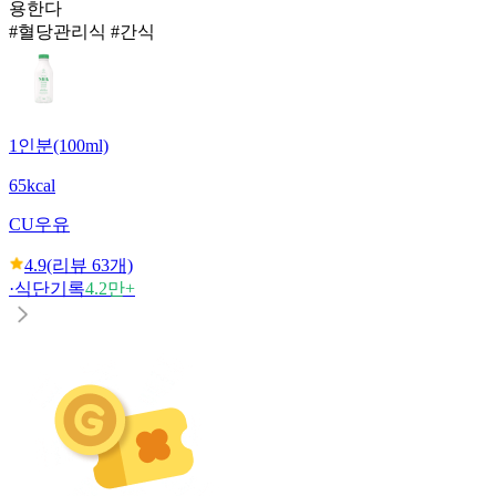
용한다
#혈당관리식 #간식
1인분(100ml)
65kcal
CU
우유
4.9
(리뷰
63
개)
·
식단기록
4.2만+