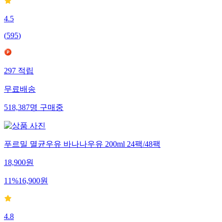
4.5
(
595
)
297
적립
무료배송
518,387
명
구매중
푸르밀 멸균우유 바나나우유 200ml 24팩/48팩
18,900
원
11
%
16,900
원
4.8