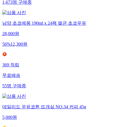
1,673
명
구매중
남양 초코에몽 190ml x 24팩 멸균 초코우유
28,000
원
56
%
12,300
원
369
적립
무료배송
55
명
구매중
데일리드 우유코튼 뜨개실 NO.34 커피 45g
5,000
원