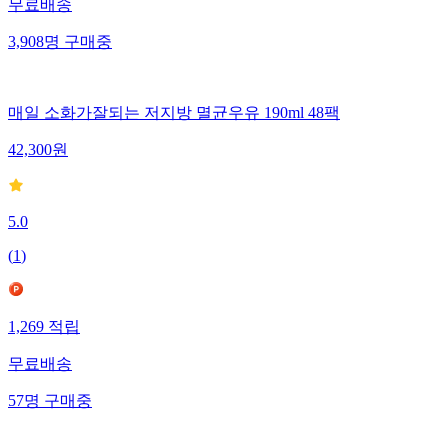
무료배송
3,908
명
구매중
매일 소화가잘되는 저지방 멸균우유 190ml 48팩
42,300
원
5.0
(
1
)
1,269
적립
무료배송
57
명
구매중