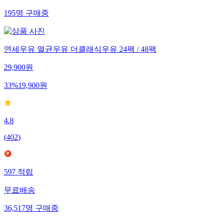
195
명
구매중
연세우유 멸균우유 더클래식우유 24팩 / 48팩
29,900
원
33
%
19,900
원
4.8
(
402
)
597
적립
무료배송
36,517
명
구매중