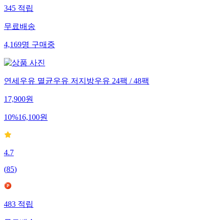
345
적립
무료배송
4,169
명
구매중
연세우유 멸균우유 저지방우유 24팩 / 48팩
17,900
원
10
%
16,100
원
4.7
(
85
)
483
적립