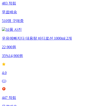
483
적립
무료배송
510
명
구매중
우유에빠지다 대용량 바디로션 1000ml 2개
22,900
원
35
%
14,900
원
4.0
(
1
)
447
적립