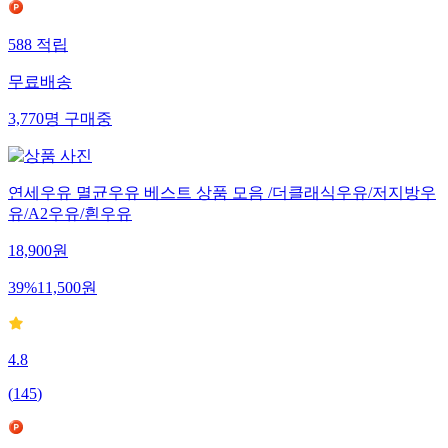
588
적립
무료배송
3,770
명
구매중
연세우유 멸균우유 베스트 상품 모음 /더클래식우유/저지방우
유/A2우유/흰우유
18,900
원
39
%
11,500
원
4.8
(
145
)