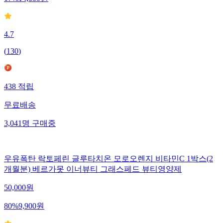
4.7
(
130
)
438
적립
무료배송
3,041
명
구매중
우유폭탄 락토페린 글루타치온 모로오렌지 비타민C 1박스(2
개월분) 베르가못 이너뷰티 그래스페드 뷰티영양제
50,000
원
80
%
9,900
원