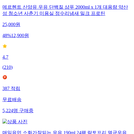
메르헨트 산양유 우유 단백질 샴푸 2000ml x 1개 대용량 약산
성 청소년 사춘기 미용실 정수리냄새 밀크 프로틴
25,000
원
48
%
12,900
원
4.7
(
210
)
387
적립
무료배송
5,224
명
구매중
매일유업 소화가잘되는 우유 190ml 24팩 락토프리 멸균우유