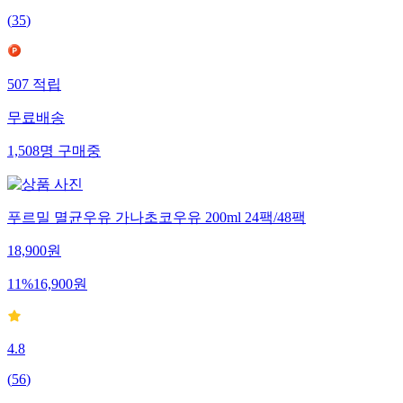
(
35
)
507
적립
무료배송
1,508
명
구매중
푸르밀 멸균우유 가나초코우유 200ml 24팩/48팩
18,900
원
11
%
16,900
원
4.8
(
56
)