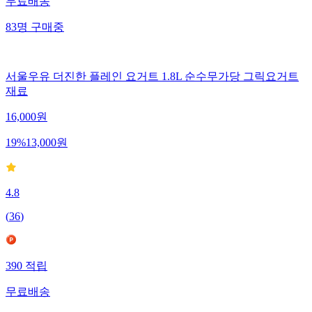
무료배송
83
명
구매중
서울우유 더진한 플레인 요거트 1.8L 순수무가당 그릭요거트
재료
16,000
원
19
%
13,000
원
4.8
(
36
)
390
적립
무료배송