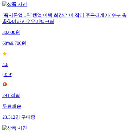
[즉시톤업 1위]쌩얼 미백 최강/기미 잡티 주근깨케어/ 수분 촉
촉💦비타민우유미백크림
30,000
원
68
%
9,700
원
4.6
(
359
)
291
적립
무료배송
23,312
명
구매중