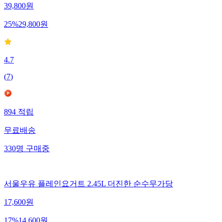
39,800
원
25
%
29,800
원
4.7
(
7
)
894
적립
무료배송
330
명
구매중
서울우유 플레인요거트 2.45L 더진한 순수무가당
17,600
원
17
%
14,600
원