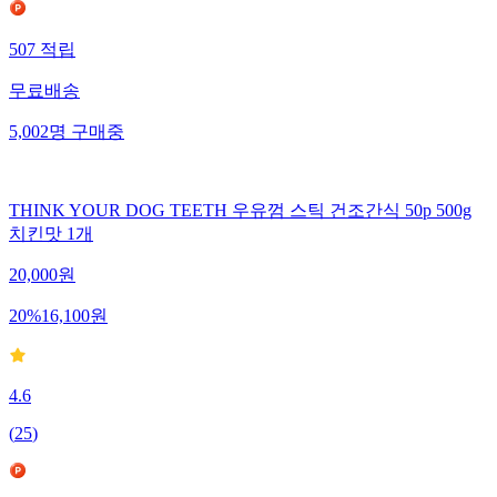
507
적립
무료배송
5,002
명
구매중
THINK YOUR DOG TEETH 우유껌 스틱 건조간식 50p 500g
치킨맛 1개
20,000
원
20
%
16,100
원
4.6
(
25
)