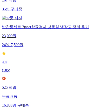
267
적립
35
명
구매중
반찬통세트 7p/set항균검사 냉동실 냉장고 정리 용기
23,000
원
24
%
17,500
원
4.4
(
185
)
525
적립
무료배송
16,838
명
구매중