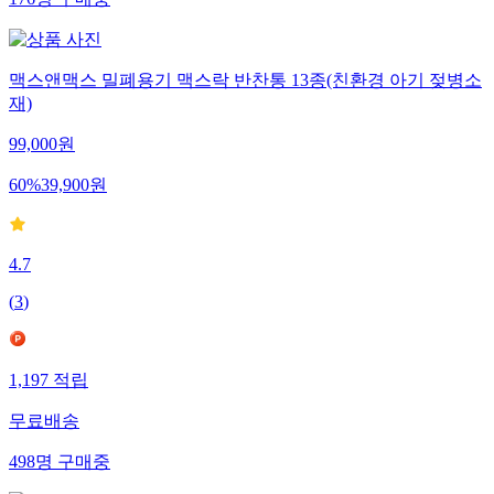
176
명
구매중
맥스앤맥스 밀폐용기 맥스락 반찬통 13종(친환경 아기 젖병소
재)
99,000
원
60
%
39,900
원
4.7
(
3
)
1,197
적립
무료배송
498
명
구매중