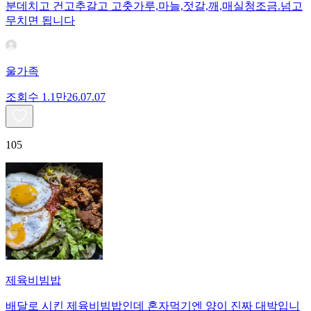
분데치고 건고추갈고 고춧가루,마늘,젓갈,깨,매실청조금.넘고
무치면 됩니다
울가족
조회수
1.1만
26.07.07
105
제육비빔밥
배달로 시킨 제육비빔밥인데 혼자먹기엔 양이 진짜 대박입니