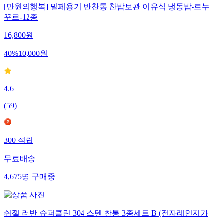
[만원의행복] 밀페용기 반찬통 찬밥보관 이유식 냉동밥-르누
꾸르-12종
16,800
원
40
%
10,000
원
4.6
(
59
)
300
적립
무료배송
4,675
명
구매중
쉬젤 러반 슈퍼클린 304 스텐 찬통 3종세트 B (전자레인지가