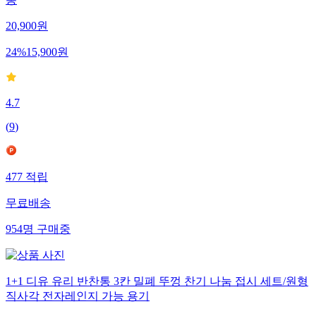
통
20,900
원
24
%
15,900
원
4.7
(
9
)
477
적립
무료배송
954
명
구매중
1+1 디유 유리 반찬통 3칸 밀폐 뚜껑 찬기 나눔 접시 세트/원형
직사각 전자레인지 가능 용기