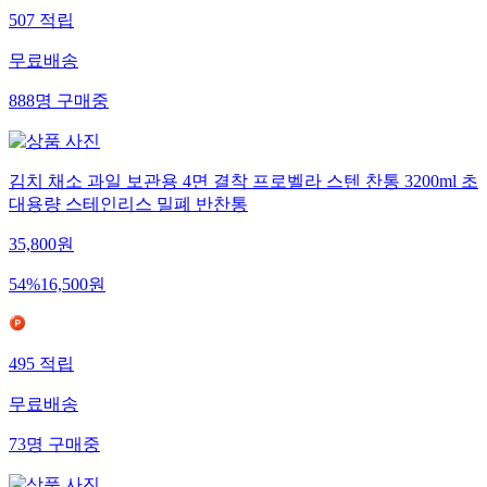
507
적립
무료배송
888
명
구매중
김치 채소 과일 보관용 4면 결착 프로벨라 스텐 찬통 3200ml 초
대용량 스테인리스 밀폐 반찬통
35,800
원
54
%
16,500
원
495
적립
무료배송
73
명
구매중