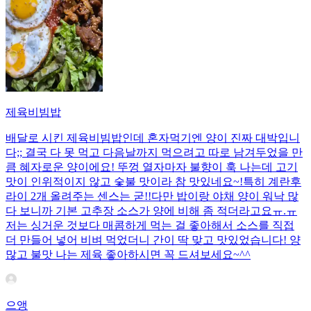
제육비빔밥
배달로 시킨 제육비빔밥인데 혼자먹기엔 양이 진짜 대박입니
다;; 결국 다 못 먹고 다음날까지 먹으려고 따로 남겨두었을 만
큼 혜자로운 양이에요! 뚜껑 열자마자 불향이 훅 나는데 고기
맛이 인위적이지 않고 숯불 맛이라 참 맛있네요~!특히 계란후
라이 2개 올려주는 센스는 굳!! ​다만 밥이랑 야채 양이 워낙 많
다 보니까 기본 고추장 소스가 양에 비해 좀 적더라고요ㅠ.ㅠ
저는 싱거운 것보다 매콤하게 먹는 걸 좋아해서 소스를 직접
더 만들어 넣어 비벼 먹었더니 간이 딱 맞고 맛있었습니다! 양
많고 불맛 나는 제육 좋아하시면 꼭 드셔보세요~^^
으앵