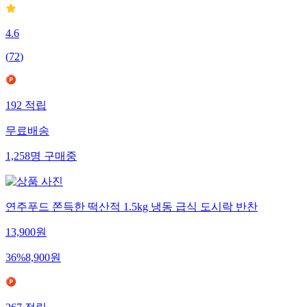
4.6
(
72
)
192
적립
무료배송
1,258
명
구매중
연주푸드 쫀득한 떡산적 1.5kg 냉동 급식 도시락 반찬
13,900
원
36
%
8,900
원