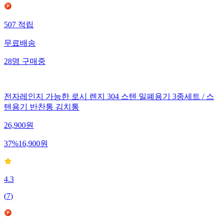
507
적립
무료배송
28
명
구매중
전자레인지 가능한 로시 렌지 304 스텐 밀폐용기 3종세트 / 스
텐용기 반찬통 김치통
26,900
원
37
%
16,900
원
4.3
(
7
)