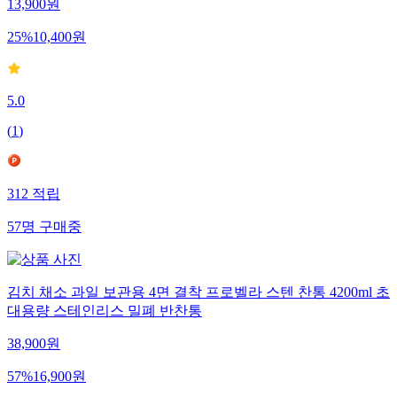
13,900
원
25
%
10,400
원
5.0
(
1
)
312
적립
57
명
구매중
김치 채소 과일 보관용 4면 결착 프로벨라 스텐 찬통 4200ml 초
대용량 스테인리스 밀폐 반찬통
38,900
원
57
%
16,900
원