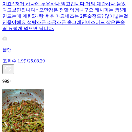
이죠? 저거 하나에 두유하나 먹고갑니다 거의 계란하나 들었
다고보면됩니다~ 포만감은 정말 엄청나구요 레시피는 빵5개
만드는데 계란5개랑 후추 마요네즈는 2큰술정도? 많이넣는걸
안좋아해요 설탕조금 소금조금 홀그레인머스터드 작은큰술
딱 요렇게 넣으면 됩니다.
똘맹
조회수
1.9만
25.08.29
999+