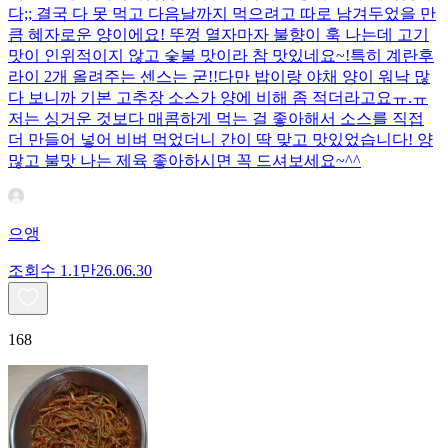
다;; 결국 다 못 먹고 다음날까지 먹으려고 따로 남겨두었을 만
큼 혜자로운 양이에요! 뚜껑 열자마자 불향이 훅 나는데 고기
맛이 인위적이지 않고 숯불 맛이라 참 맛있네요~!특히 계란후
라이 2개 올려주는 센스는 굳!! ​다만 밥이랑 야채 양이 워낙 많
다 보니까 기본 고추장 소스가 양에 비해 좀 적더라고요ㅠ.ㅠ
저는 싱거운 것보다 매콤하게 먹는 걸 좋아해서 소스를 직접
더 만들어 넣어 비벼 먹었더니 간이 딱 맞고 맛있었습니다! 양
많고 불맛 나는 제육 좋아하시면 꼭 드셔보세요~^^
으앵
조회수
1.1만
26.06.30
168