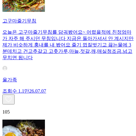
고구마줄기무침
오늘은 고구마줄기무침를 담궈봤어요~ 어렸을적에 친정엄마
가 자주 해 주시던 무침입니다 지금은 돌아가셔서 안 계시지만
제가 비슷하게 훙내를 내 봤어요 줄기 껍질벗기고 끓는물에 3
분데치고 건고추갈고 고춧가루,마늘,젓갈,깨,매실청조금.넘고
무치면 됩니다
울가족
조회수
1.1만
26.07.07
105