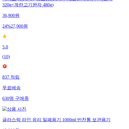
320g+계란고기완자 480g)
36,900
원
24
%
27,900
원
5.0
(
10
)
837
적립
무료배송
630
명
구매중
글라스락 라인 유리 밀폐용기 1000ml 반찬통 보관용기