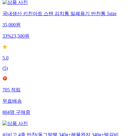
국내생산 키친아트 스텐 김치통 밀폐용기 반찬통 5size
35,000
원
33
%
23,500
원
5.0
(
5
)
705
적립
무료배송
804
명
구매중
비비고 4종 반찬(동그랑땡 340g+해물완자 340g+떡갈비