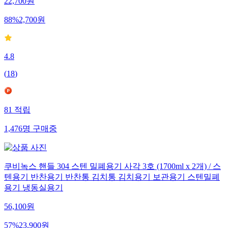
22,700
원
88
%
2,700
원
4.8
(
18
)
81
적립
1,476
명
구매중
쿠비녹스 핸들 304 스텐 밀폐용기 사각 3호 (1700ml x 2개) / 스
텐용기 반찬용기 반찬통 김치통 김치용기 보관용기 스텐밀폐
용기 냉동실용기
56,100
원