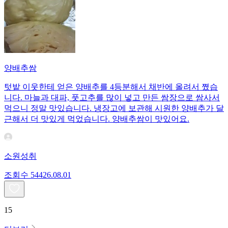
양배추쌈
텃밭 이웃한테 얻은 양배추를 4등분해서 채반에 올려서 쪘습
니다. 마늘과 대파, 풋고추를 많이 넣고 만든 쌈장으로 쌈사서
먹으니 정말 맛있습니다. 냉장고에 보관해 시원한 양배추가 달
근해서 더 맛있게 먹었습니다. 양배추쌈이 맛있어요.
소원성취
조회수
544
26.08.01
15