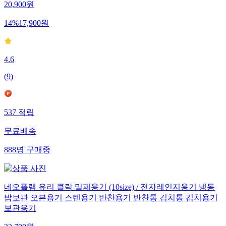
20,900
원
14
%
17,900
원
4.6
(
9
)
537
적립
무료배송
888
명
구매중
네오플램 유리 클락 밀폐용기 (10size) / 전자레인지용기 냉동
밥보관 오븐용기 스텐용기 반찬용기 반찬통 김치통 김치용기
보관용기