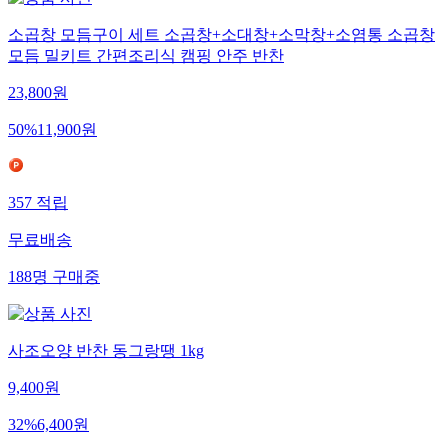
소곱창 모듬구이 세트 소곱창+소대창+소막창+소염통 소곱창
모듬 밀키트 간편조리식 캠핑 안주 반찬
23,800
원
50
%
11,900
원
357
적립
무료배송
188
명
구매중
사조오양 반찬 동그랑땡 1kg
9,400
원
32
%
6,400
원