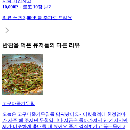
지금 가입하고
10,000P + 로또 10장
받기
리뷰 쓰면
2,000P
를 추가로 드려요
반찬
을 먹은 유저들의 다른 리뷰
고구마줄기무침
오늘은 고구마줄기무침를 담궈봤어요~ 어렸을적에 친정엄마
가 자주 해 주시던 무침입니다 지금은 돌아가셔서 안 계시지만
제가 비슷하게 훙내를 내 봤어요 줄기 껍질벗기고 끓는물에 3