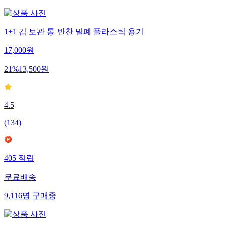
1+1 김 보관 통 반찬 밀폐 플라스틱 용기
17,000
원
21
%
13,500
원
4.5
(
134
)
405
적립
무료배송
9,116
명
구매중