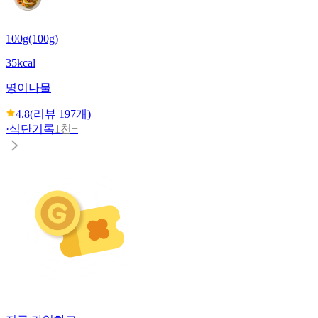
100g(100g)
35kcal
명이나물
4.8
(리뷰
197
개)
·
식단기록
1천+