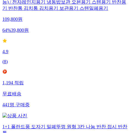
능) / 전자레인지용기 냉동밥보관 오븐용기 스텐용기 반찬용
기 반찬통 김치통 김치용기 보관용기 스텐밀폐용기
109,800
원
64
%
39,800
원
4.9
(
8
)
1,194
적립
무료배송
441
명
구매중
1+1 폴란드풍 도자기 밀폐뚜껑 원형 3칸 나눔 반찬 접시 반찬