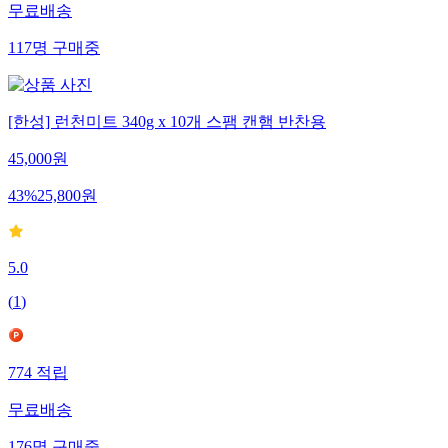
무료배송
117
명
구매중
[한성] 런천미트 340g x 10개 스팸 캔햄 반찬용
45,000
원
43
%
25,800
원
5.0
(
1
)
774
적립
무료배송