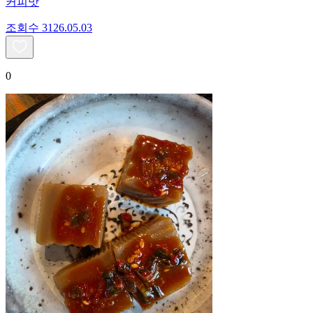
커피맛
조회수
31
26.05.03
0