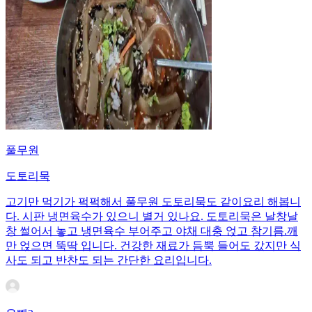
풀무원
도토리묵
고기만 먹기가 퍽퍽해서 풀무원 도토리묵도 같이요리 해봅니
다. 시판 냉면육수가 있으니 별거 있나요. 도토리묵은 날창날
창 썰어서 놓고 냉면육수 부어주고 야채 대충 얹고 참기름.깨
만 얹으면 뚝딱 입니다. 건강한 재료가 듬뿍 들어도 갔지만 식
사도 되고 반찬도 되는 간단한 요리입니다.