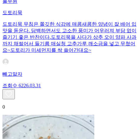
풀무원
도토리묵
도토리묵 무침은 쫄깃한 식감에 매콤새콤한 양념이 잘 배어 입
맛을 돋운다. 담백하면서도 고소한 풍미가 어우러져 부담 없이
즐기기 좋은 반찬이다.도토리묵을 사다가 상추 오이 양파 사과
까지 채썰어서 들기름 매실청 고추가루 깨소금을 넣고 무쳤어
요~도토리가 미세먼지를 싹 쓸어간대요~
빼고말자
조회수
62
26.03.31
0