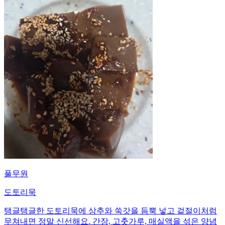
풀무원
도토리묵
탱글탱글한 도토리묵에 상추와 쑥갓을 듬뿍 넣고 겉절이처럼
무쳐내면 정말 신선해요. 간장, 고춧가루, 매실액을 섞은 양념