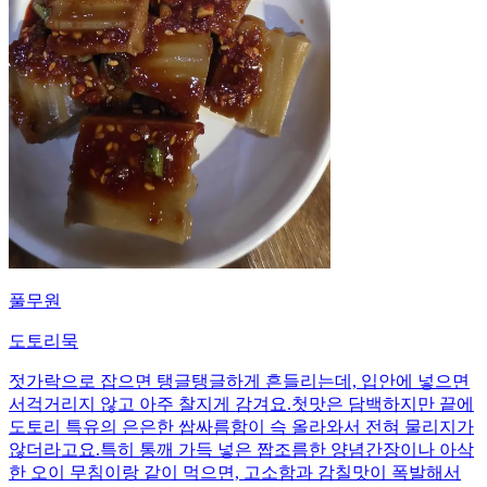
풀무원
도토리묵
젓가락으로 잡으면 탱글탱글하게 흔들리는데, 입안에 넣으면
서걱거리지 않고 아주 찰지게 감겨요. ​첫맛은 담백하지만 끝에
도토리 특유의 은은한 쌉싸름함이 슥 올라와서 전혀 물리지가
않더라고요. ​특히 통깨 가득 넣은 짭조름한 양념간장이나 아삭
한 오이 무침이랑 같이 먹으면, 고소함과 감칠맛이 폭발해서