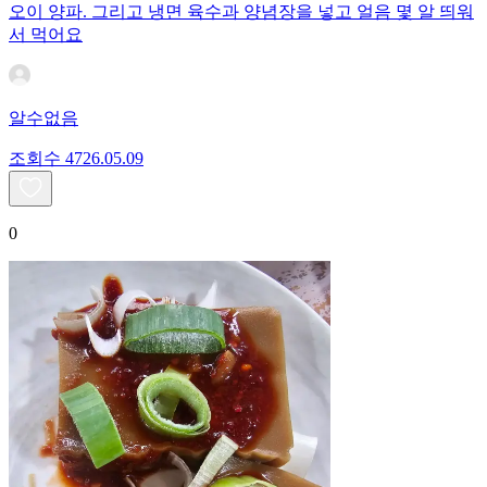
오이 양파. 그리고 냉면 육수과 양념장을 넣고 얼음 몇 알 띄워
서 먹어요
알수없음
조회수
47
26.05.09
0