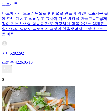
도토리묵
마트에서산 도토리묵으로 반찬으로 만들어 먹었다..뜨거운 물
에 한번 데치고 식혀두고 그사이 다른 반찬을 만들고 ..그렇게
정이 가는 반찬이 아니지만 또 건강하게 먹을수있는 식재료...
일단 많이 먹어도 칼로리에 걱정이 없을뿐더러 그것만으로도
큰 매력..
지니5282292
조회수
42
26.05.10
0