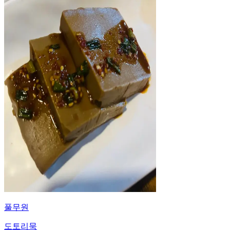
풀무원
도토리묵