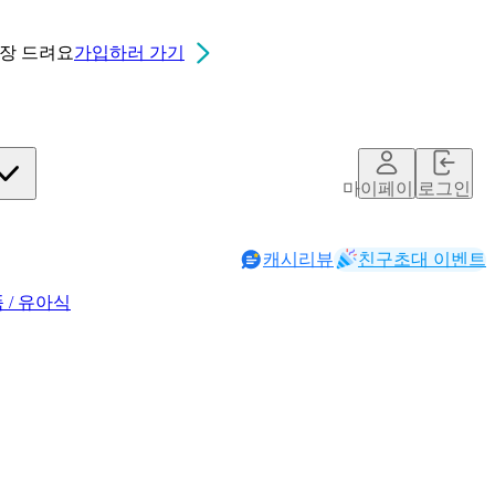
0장
드려요
가입하러 가기
마이페이지
로그인
캐시리뷰
친구초대 이벤트
 / 유아식