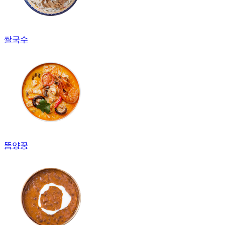
쌀국수
똠양꿍