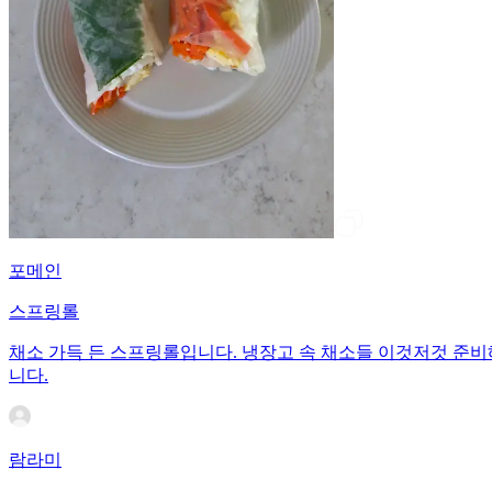
포메인
스프링롤
채소 가득 든 스프링롤입니다. 냉장고 속 채소들 이것저것 준비해
니다.
람라미