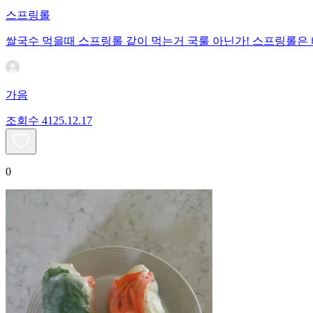
스프링롤
쌀국수 먹을때 스프링롤 같이 먹는거 국룰 아닌가! 스프링롤은
가음
조회수
41
25.12.17
0