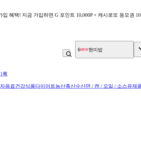
가입 혜택!
지금 가입하면
G 포인트 10,000P + 캐시로또 응모권 1
7
고100 촉촉 고구마 스틱
기록
과자
음료
건강식품
다이어트
농산
축산
수산
면 / 캔 / 오일 / 소스
유제품