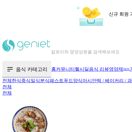
신규 회원 
칼로리와 영양성분을 검색해보세요
혈당 · 다이어트 음식 검색해보세요
음식 카테고리
홈
커뮤니티
헬시딜
음식 리뷰
영양제
NEW
음식 · 영양제 리뷰를 찾아보세요
전체
한식
중식
일식
분식
패스트푸드
양식
아시안
떡 / 베이커리 / 
전체
전체