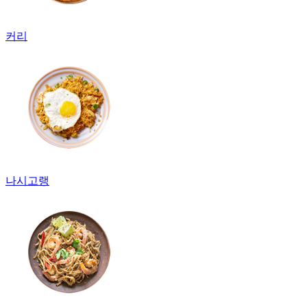
커리
나시고랭