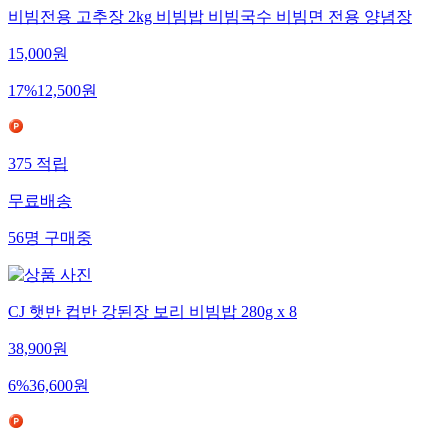
비빔전용 고추장 2kg 비빔밥 비빔국수 비빔면 전용 양념장
15,000
원
17
%
12,500
원
375
적립
무료배송
56
명
구매중
CJ 햇반 컵반 강된장 보리 비빔밥 280g x 8
38,900
원
6
%
36,600
원