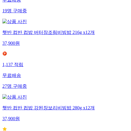
무료배송
19
명
구매중
햇반 컵반 컵밥 버터장조림비빔밥 216g x12개
37,900
원
1,137
적립
무료배송
27
명
구매중
햇반 컵반 컵밥 강된장보리비빔밥 280g x12개
37,900
원