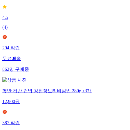
4.5
(
4
)
294
적립
무료배송
862
명
구매중
햇반 컵반 컵밥 강된장보리비빔밥 280g x3개
12,900
원
387
적립