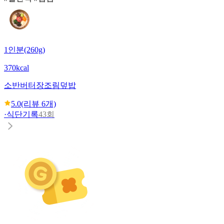
1인분(260g)
370kcal
소반
버터장조림덮밥
5.0
(리뷰
6
개)
·
식단기록
43회