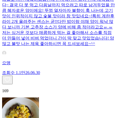
다;; 결국 다 못 먹고 다음날까지 먹으려고 따로 남겨두었을 만
큼 혜자로운 양이에요! 뚜껑 열자마자 불향이 훅 나는데 고기
맛이 인위적이지 않고 숯불 맛이라 참 맛있네요~!특히 계란후
라이 2개 올려주는 센스는 굳!! ​다만 밥이랑 야채 양이 워낙 많
다 보니까 기본 고추장 소스가 양에 비해 좀 적더라고요ㅠ.ㅠ
저는 싱거운 것보다 매콤하게 먹는 걸 좋아해서 소스를 직접
더 만들어 넣어 비벼 먹었더니 간이 딱 맞고 맛있었습니다! 양
많고 불맛 나는 제육 좋아하시면 꼭 드셔보세요~^^
으앵
조회수
1.1만
26.06.30
169