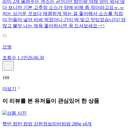
라이 2개 올려주는 센스는 굳!! ​다만 밥이랑 야채 양이 워낙 많
다 보니까 기본 고추장 소스가 양에 비해 좀 적더라고요ㅠ.ㅠ
저는 싱거운 것보다 매콤하게 먹는 걸 좋아해서 소스를 직접
더 만들어 넣어 비벼 먹었더니 간이 딱 맞고 맛있었습니다! 양
많고 불맛 나는 제육 좋아하시면 꼭 드셔보세요~^^
으앵
조회수
1.1만
26.06.30
169
더보기
이 리뷰를 본 유저들이 관심있어 한 상품
햇반 컵반 컵밥 강된장보리비빔밥 280g x6개