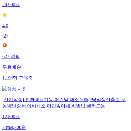
20,900
원
4.0
(
2
)
627
적립
무료배송
1,194
명
구매중
[산지직송] 친환경유기농 어린잎 채소 500g /당일생산출고 무
농약인증 베이비채소 어린잎야채 비빔밥 샐러드등
12,800
원
23
%
9,800
원