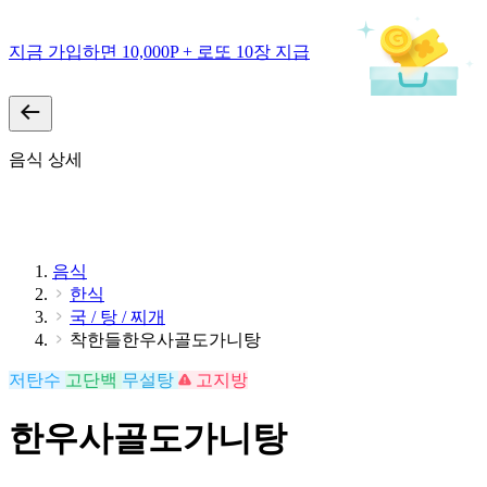
지금 가입하면 10,000P + 로또 10장 지급
음식 상세
음식
한식
국 / 탕 / 찌개
착한들한우사골도가니탕
저탄수
고단백
무설탕
고지방
한우사골도가니탕