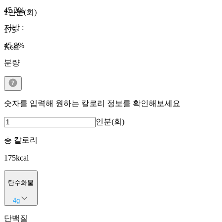
45.2
%
1인분(회)
지방
:
175
45.8
%
Kcal
분량
숫자를 입력해 원하는 칼로리 정보를 확인해보세요
인분(회)
총 칼로리
175
kcal
탄수화물
4
g
단백질