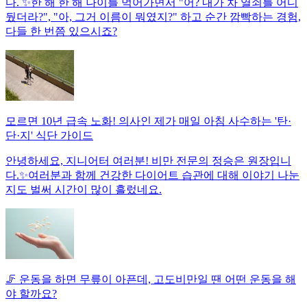
다. ✨한 해 한 해 나이를 먹어가면서 "어? 내가 차 열쇠를 어디
뒀더라?", "아, 그거 이름이 뭐였지?" 하고 순간 깜빡하는 경험,
다들 한 번쯤 있으시죠?
모르면 10년 급속 노화! 의사인 제가 매일 아침 사수하는 '탄·
단·지' 식단 가이드
안녕하세요, 지니어터 여러분! 비만 전문의 정승은 원장입니
다.✨여러분과 함께 건강한 다이어트 습관에 대해 이야기 나눈
지도 벌써 시간이 많이 흘렀네요.
🦵 운동을 하면 무릎이 아픈데, 고도비만일 땐 어떤 운동을 해
야 할까요?