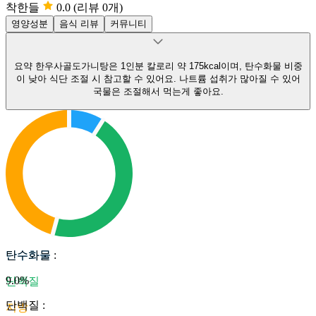
착한들
0.0
(리뷰 0개)
영양성분
음식 리뷰
커뮤니티
요약
한우사골도가니탕은 1인분 칼로리 약 175kcal이며, 탄수화물 비중
이 낮아 식단 조절 시 참고할 수 있어요.
나트륨 섭취가 많아질 수 있어
국물은 조절해서 먹는게 좋아요.
탄수화물
탄수화물
:
9.0
%
단백질
단백질
:
지방