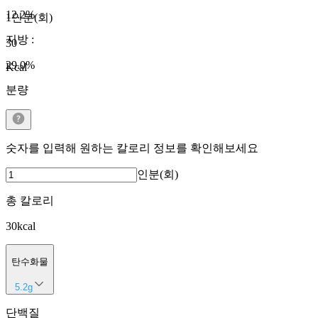
12.2
%
1인분(회)
지방
:
30
29.0
%
Kcal
분량
숫자를 입력해 원하는 칼로리 정보를 확인해보세요
인분(회)
총 칼로리
30
kcal
탄수화물
5.2
g
단백질