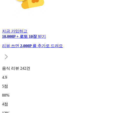
지금 가입하고
10,000P + 로또 10장
받기
리뷰 쓰면
2,000P
를 추가로 드려요
음식 리뷰
242
건
4.9
5
점
88
%
4
점