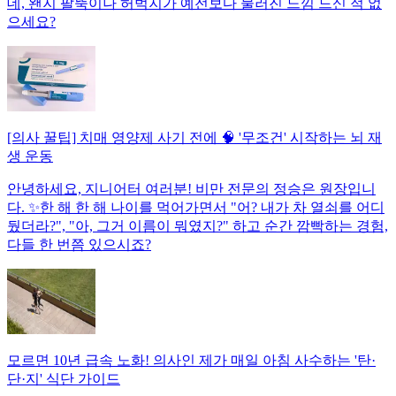
데, 왠지 팔뚝이나 허벅지가 예전보다 물러진 느낌 드신 적 없
으세요?
[의사 꿀팁] 치매 영양제 사기 전에 🧠 '무조건' 시작하는 뇌 재
생 운동
안녕하세요, 지니어터 여러분! 비만 전문의 정승은 원장입니
다. ✨한 해 한 해 나이를 먹어가면서 "어? 내가 차 열쇠를 어디
뒀더라?", "아, 그거 이름이 뭐였지?" 하고 순간 깜빡하는 경험,
다들 한 번쯤 있으시죠?
모르면 10년 급속 노화! 의사인 제가 매일 아침 사수하는 '탄·
단·지' 식단 가이드