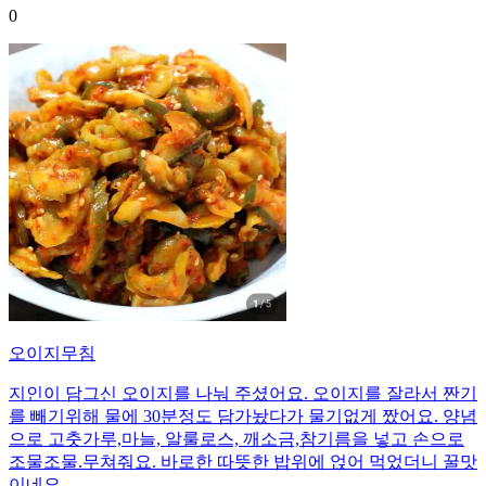
0
오이지무침
지인이 담그신 오이지를 나눠 주셨어요. 오이지를 잘라서 짠기
를 빼기위해 물에 30분정도 담가놨다가 물기없게 짰어요. 양념
으로 고춧가루,마늘, 알룰로스, 깨소금,참기름을 넣고 손으로
조물조물.무쳐줘요. 바로한 따뜻한 밥위에 얹어 먹었더니 꿀맛
이네요.