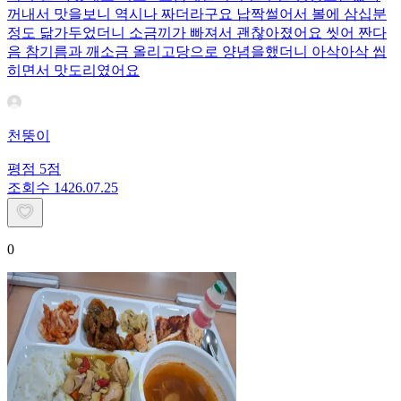
꺼내서 맛을보니 역시나 짜더라구요 납짝썰어서 볼에 삼십분
정도 닮가두었더니 소금끼가 빠져서 괜찮아졌어요 씻어 짠다
음 참기름과 깨소금 올리고당으로 양념을했더니 아삭아삭 씹
히면서 맛도리였어요
천뚱이
평점
5
점
조회수
14
26.07.25
0