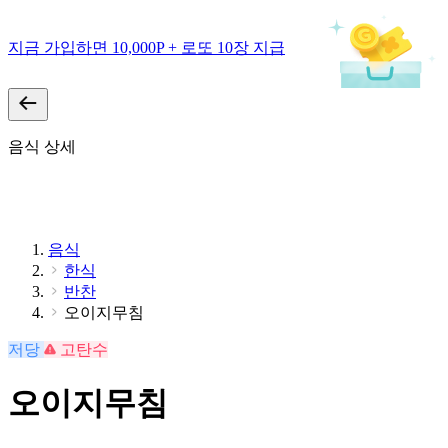
지금 가입하면 10,000P + 로또 10장 지급
음식 상세
음식
한식
반찬
오이지무침
저당
고탄수
오이지무침