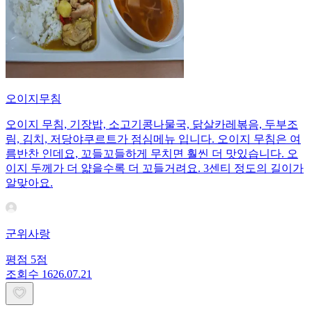
오이지무침
오이지 무침, 기장밥, 소고기콩나물국, 닭살카레볶음, 두부조
림, 김치, 저당야쿠르트가 점심메뉴 입니다. 오이지 무침은 여
름반찬 인데요, 꼬들꼬들하게 무치면 훨씬 더 맛있습니다. 오
이지 두께가 더 얇을수록 더 꼬들거려요. 3센티 정도의 길이가
알맞아요.
군위사랑
평점
5
점
조회수
16
26.07.21