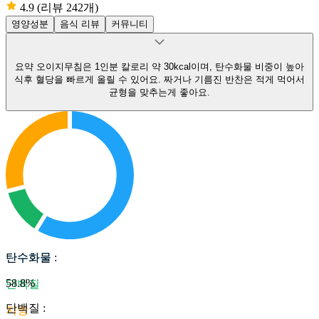
4.9
(리뷰 242개)
영양성분
음식 리뷰
커뮤니티
요약
오이지무침은 1인분 칼로리 약 30kcal이며, 탄수화물 비중이 높아
식후 혈당을 빠르게 올릴 수 있어요.
짜거나 기름진 반찬은 적게 먹어서
균형을 맞추는게 좋아요.
탄수화물
탄수화물
:
58.8
%
단백질
단백질
:
지방