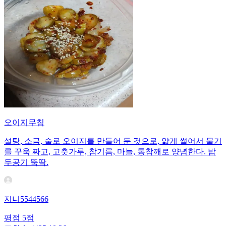
오이지무침
설탕, 소금, 술로 오이지를 만들어 둔 것으로, 얇게 썰어서 물기
를 꾸욱 짜고, 고춧가루, 참기름, 마늘, 통참깨로 양념한다. 밥
두공기 뚝딱.
지니5544566
평점
5
점