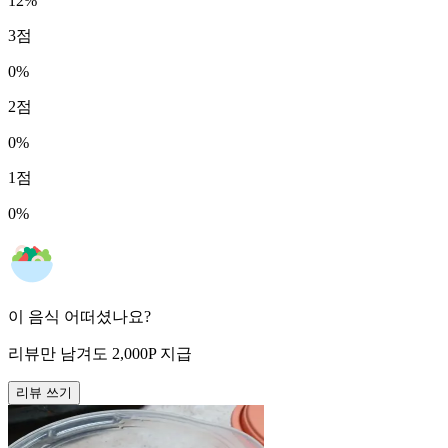
12
%
3
점
0
%
2
점
0
%
1
점
0
%
이 음식 어떠셨나요?
리뷰만 남겨도
2,000
P
지급
리뷰 쓰기