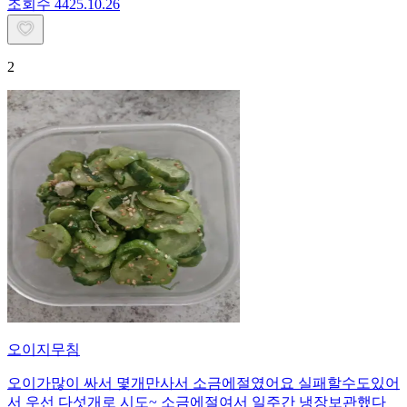
조회수
44
25.10.26
2
오이지무침
오이가많이 싸서 몇개만사서 소금에절였어요 실패할수도있어
서 우선 다섯개로 시도~ 소금에절여서 일주간 냉장보관했다