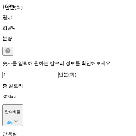
16.9
%
1인분(회)
지방
:
305
23.4
%
Kcal
분량
숫자를 입력해 원하는 칼로리 정보를 확인해보세요
인분(회)
총 칼로리
305
kcal
탄수화물
46
g
단백질