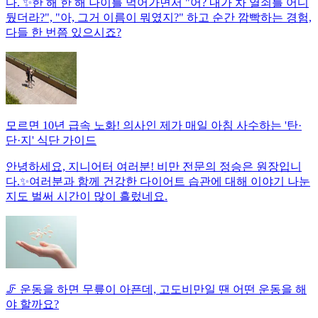
다. ✨한 해 한 해 나이를 먹어가면서 "어? 내가 차 열쇠를 어디
뒀더라?", "아, 그거 이름이 뭐였지?" 하고 순간 깜빡하는 경험,
다들 한 번쯤 있으시죠?
모르면 10년 급속 노화! 의사인 제가 매일 아침 사수하는 '탄·
단·지' 식단 가이드
안녕하세요, 지니어터 여러분! 비만 전문의 정승은 원장입니
다.✨여러분과 함께 건강한 다이어트 습관에 대해 이야기 나눈
지도 벌써 시간이 많이 흘렀네요.
🦵 운동을 하면 무릎이 아픈데, 고도비만일 땐 어떤 운동을 해
야 할까요?