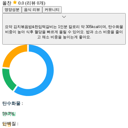
올찬
0.0
(리뷰 0개)
영양성분
음식 리뷰
커뮤니티
요약
김치볶음밥&한입떡갈비는 1인분 칼로리 약 305kcal이며, 탄수화물
비중이 높아 식후 혈당을 빠르게 올릴 수 있어요.
밥과 소스 비중을 줄이
고 채소 비중을 높이는게 좋아요.
탄수화물
탄수화물
:
59.7
%
단백질
단백질
:
지방