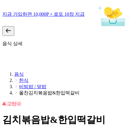
지금 가입하면 10,000P + 로또 10장 지급
음식 상세
음식
한식
비빔밥 / 덮밥
올찬김치볶음밥&한입떡갈비
고탄수
김치볶음밥&한입떡갈비