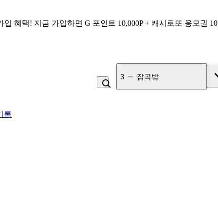
가입 혜택!
지금 가입하면
G 포인트 10,000P + 캐시로또 응모권 1
4
비_플레인 쿽
기록