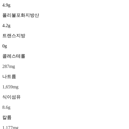
4.9
g
폴리불포화지방산
4.2
g
트랜스지방
0
g
콜레스테롤
287
mg
나트륨
1,659
mg
식이섬유
8.6
g
칼륨
1,177
mg