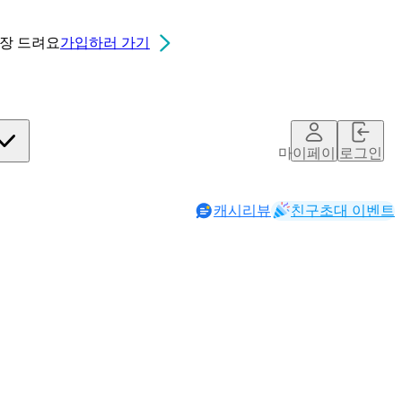
0장
드려요
가입하러 가기
마이페이지
로그인
캐시리뷰
친구초대 이벤트