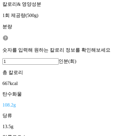
칼로리& 영양성분
1회 제공량(500g)
분량
숫자를 입력해 원하는 칼로리 정보를 확인해보세요
인분(회)
총 칼로리
667
kcal
탄수화물
108.2
g
당류
13.5
g