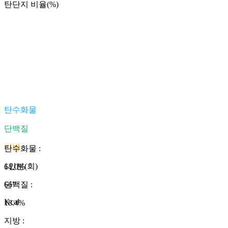
탄단지 비율(%)
탄수화물
단백질
지방
탄수화물
:
1인분(회)
64.0
%
667
단백질
:
Kcal
18.4
%
지방
: