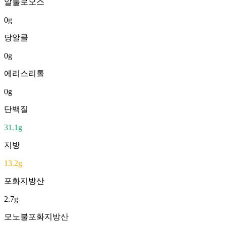
알룰로오스
0
g
당알콜
0
g
에리스리톨
0
g
단백질
31.1
g
지방
13.2
g
포화지방산
2.7
g
모노불포화지방산