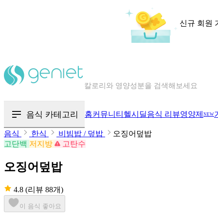
신규 회원 
칼로리와 영양성분을 검색해보세요
혈당 · 다이어트 음식 검색해보세요
음식 카테고리
홈
커뮤니티
헬시딜
음식 리뷰
영양제
NEW
음식 · 영양제 리뷰를 찾아보세요
음식
한식
비빔밥 / 덮밥
오징어덮밥
고단백
저지방
고탄수
오징어덮밥
4.8
(리뷰 88개)
이 음식 좋아요