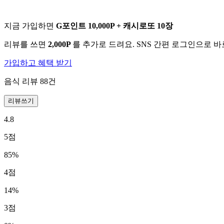
지금 가입하면
G포인트 10,000P + 캐시로또 10장
리뷰를 쓰면
2,000P
를 추가로 드려요. SNS 간편 로그인으로 
가입하고 혜택 받기
음식 리뷰
88
건
리뷰쓰기
4.8
5
점
85
%
4
점
14
%
3
점