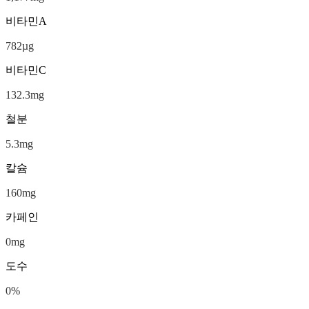
비타민A
782
µg
비타민C
132.3
mg
철분
5.3
mg
칼슘
160
mg
카페인
0
mg
도수
0
%