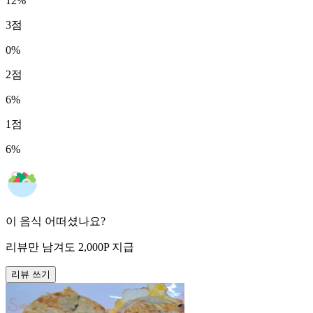
12
%
3
점
0
%
2
점
6
%
1
점
6
%
이 음식 어떠셨나요?
리뷰만 남겨도
2,000
P
지급
리뷰 쓰기