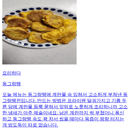
요리하다
동그랑땡
오늘 메뉴는 동그랑땡에 계란물 슥 입혀서 고소하게 부쳐낸 동
그랑땡전입니다. 만드는 방법은 프라이팬 달궈가지고 기름 두
른 담에 계란물 듬뿍 묻혀서 앞뒤로 노릇하게 조리하니까 고소
한 냄새가 아주 예술이네요. 남은 계란까지 싹 부쳤더니 폭신
하고 동그랑땡 속도 꽉 차서 씹을 때마다 육즙이 팡팡 터지는
게 밥도둑이 따로 없습니다.