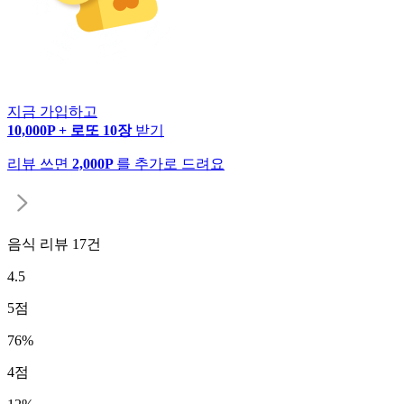
지금 가입하고
10,000P + 로또 10장
받기
리뷰 쓰면
2,000P
를 추가로 드려요
음식 리뷰
17
건
4.5
5
점
76
%
4
점