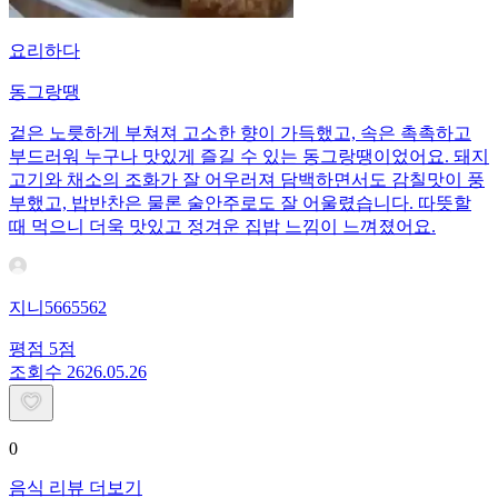
요리하다
동그랑땡
겉은 노릇하게 부쳐져 고소한 향이 가득했고, 속은 촉촉하고
부드러워 누구나 맛있게 즐길 수 있는 동그랑땡이었어요. 돼지
고기와 채소의 조화가 잘 어우러져 담백하면서도 감칠맛이 풍
부했고, 밥반찬은 물론 술안주로도 잘 어울렸습니다. 따뜻할
때 먹으니 더욱 맛있고 정겨운 집밥 느낌이 느껴졌어요.
지니5665562
평점
5
점
조회수
26
26.05.26
0
음식 리뷰 더보기