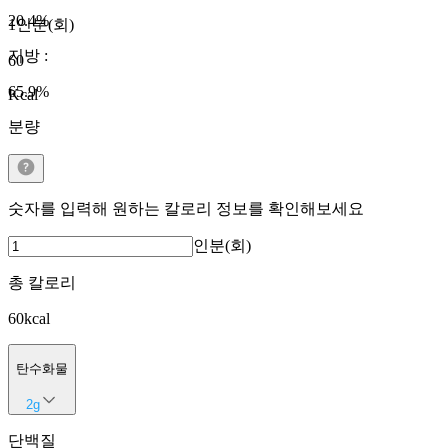
20.4
%
1인분(회)
지방
:
60
65.9
%
Kcal
분량
숫자를 입력해 원하는 칼로리 정보를 확인해보세요
인분(회)
총 칼로리
60
kcal
탄수화물
2
g
단백질