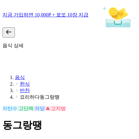
지금 가입하면 10,000P + 로또 10장 지급
음식 상세
음식
한식
반찬
요리하다동그랑땡
저탄수
고단백
저당
고지방
동그랑땡