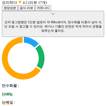
요리하다
4.5
(리뷰 17개)
영양성분
음식 리뷰
커뮤니티
요약
동그랑땡은 1인분 칼로리 약 60kcal이며, 탄수화물 비중이 낮아 식
단 조절 시 참고할 수 있어요.
짜거나 기름진 반찬은 적게 먹어서 균형을
맞추는게 좋아요.
탄수화물
탄수화물
:
13.6
%
단백질
단백질
:
지방