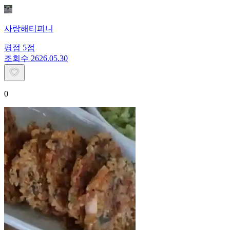
사랑해티피니
평점
5
점
조회수
26
26.05.30
0