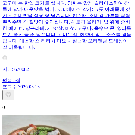
고구마 는 한입 크기로 썹니다. 양파는 얇게 슬라이스하여 찬
물에 담가 매운맛을 법니다. 3. 베이스 깔기: 그릇 아래쪽에 갓
지은 현미밥을 적당 량 담습니다. 밥 위에 조미김 가루를 살짝
뿌려주면 감 칠맛이 좋아집니다. 4. 토핑 올리기: 밥 위에 준비
한 베이컨, 당근라페, 게 맛살, 버섯, 고구마, 옥수수 콘, 양파를
보기 좋게 둘 러 담습니다. 5. 마무리: 취향에 맞는 소스를 곁들
입니다. 매콤한 스 리라차 마요나 깔끔한 오리엔탈 드레싱이
잘 어울립니 다.
지니5670082
평점
5
점
조회수
36
26.03.13
0