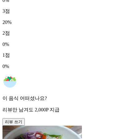
0
%
3
점
20
%
2
점
0
%
1
점
0
%
이 음식 어떠셨나요?
리뷰만 남겨도
2,000
P
지급
리뷰 쓰기