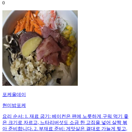
0
포케올데이
현미밥포케
요리 순서: 1. 재료 굽기: 베이컨은 팬에 노릇하게 구워 먹기 좋
은 크기로 자르고, 느타리버섯도 소금 한 고집을 넣어 살짝 볶
아 준비합니다. 2. 부재료 준비: 게맛살은 결대로 가늘게 찢고,