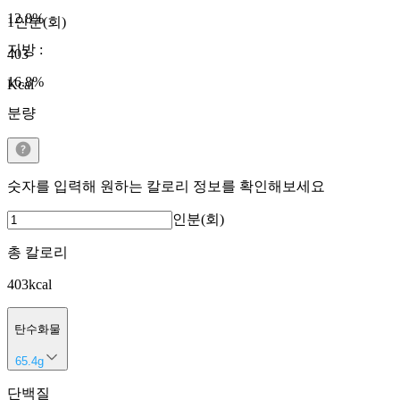
12.8
%
1인분(회)
지방
:
403
16.8
%
Kcal
분량
숫자를 입력해 원하는 칼로리 정보를 확인해보세요
인분(회)
총 칼로리
403
kcal
탄수화물
65.4
g
단백질