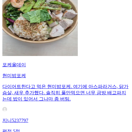
포케올데이
현미밥포케
다이어트한다고 먹은 현미밥포케. 여기에 아스파라거스, 닭가
슴살, 새우 추가했다. 솔직히 풀만먹으면 너무 금방 배고파지
는데 밥이 있어서 그나마 좀 버팀.
지니5237797
평점
5
점