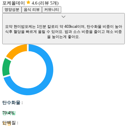
포케올데이
4.6
(리뷰 5개)
영양성분
음식 리뷰
커뮤니티
요약
현미밥포케는 1인분 칼로리 약 403kcal이며, 탄수화물 비중이 높아
식후 혈당을 빠르게 올릴 수 있어요.
밥과 소스 비중을 줄이고 채소 비중
을 높이는게 좋아요.
탄수화물
탄수화물
:
70.4
%
단백질
단백질
:
지방