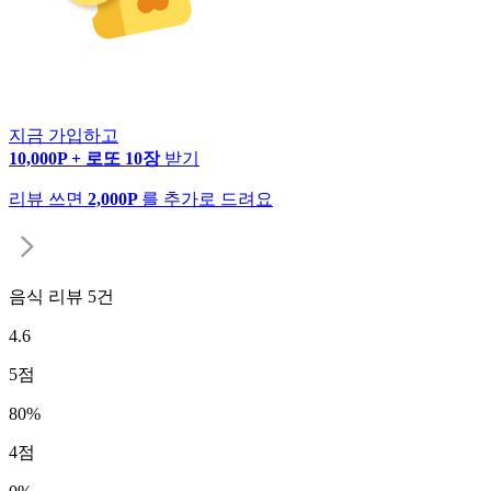
지금 가입하고
10,000P + 로또 10장
받기
리뷰 쓰면
2,000P
를 추가로 드려요
음식 리뷰
5
건
4.6
5
점
80
%
4
점