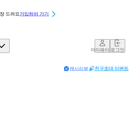
0장
드려요
가입하러 가기
마이페이지
로그인
캐시리뷰
친구초대 이벤트