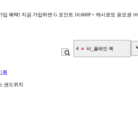
가입 혜택!
지금 가입하면
G 포인트 10,000P + 캐시로또 응모권 1
4
비_플레인 쿽
기록
스 샌드위치