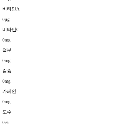
비타민A
0
μg
비타민C
0
mg
철분
0
mg
칼슘
0
mg
카페인
0
mg
도수
0
%