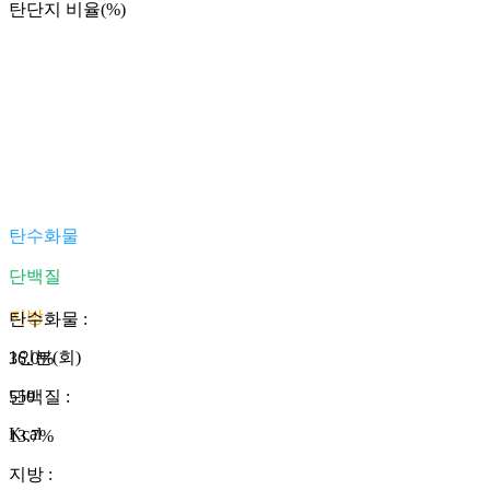
탄단지 비율(%)
탄수화물
단백질
지방
탄수화물
:
1인분(회)
36.0
%
550
단백질
:
Kcal
13.7
%
지방
: