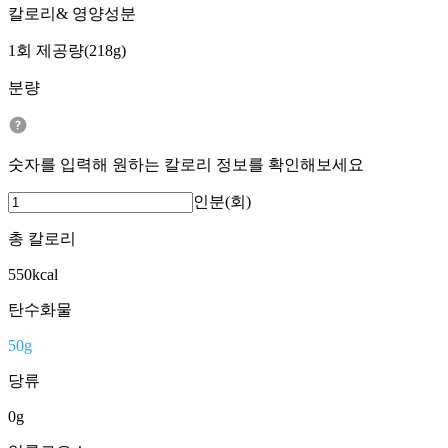
칼로리& 영양성분
1회 제공량(218g)
분량
숫자를 입력해 원하는 칼로리 정보를 확인해보세요
인분(회)
총 칼로리
550
kcal
탄수화물
50
g
당류
0
g