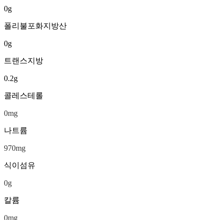
0
g
폴리불포화지방산
0
g
트랜스지방
0.2
g
콜레스테롤
0
mg
나트륨
970
mg
식이섬유
0
g
칼륨
0
mg