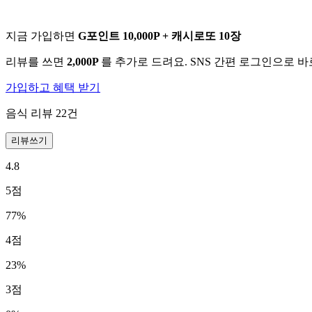
지금 가입하면
G포인트 10,000P + 캐시로또 10장
리뷰를 쓰면
2,000P
를 추가로 드려요. SNS 간편 로그인으로 
가입하고 혜택 받기
음식 리뷰
22
건
리뷰쓰기
4.8
5
점
77
%
4
점
23
%
3
점