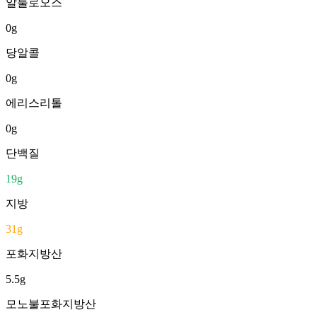
알룰로오스
0
g
당알콜
0
g
에리스리톨
0
g
단백질
19
g
지방
31
g
포화지방산
5.5
g
모노불포화지방산