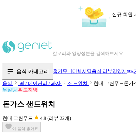
신규 회원 
칼로리와 영양성분을 검색해보세요
혈당 · 다이어트 음식 검색해보세요
음식 카테고리
홈
커뮤니티
헬시딜
음식 리뷰
영양제
NEW
음식 · 영양제 리뷰를 찾아보세요
음식
떡 / 베이커리 / 과자
샌드위치
현대 그린푸드돈가
무설탕
고지방
돈가스 샌드위치
현대 그린푸드
4.8
(리뷰 22개)
이 음식 좋아요