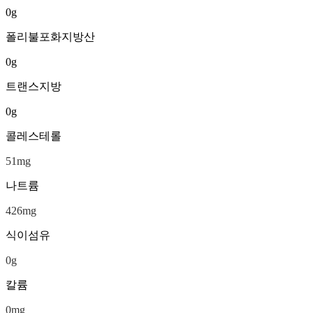
0
g
폴리불포화지방산
0
g
트랜스지방
0
g
콜레스테롤
51
mg
나트륨
426
mg
식이섬유
0
g
칼륨
0
mg