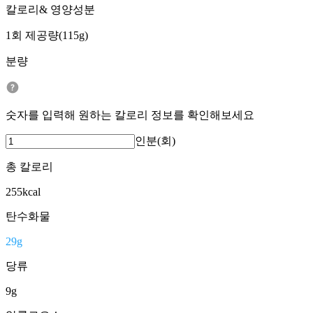
칼로리& 영양성분
1회 제공량(115g)
분량
숫자를 입력해 원하는 칼로리 정보를 확인해보세요
인분(회)
총 칼로리
255
kcal
탄수화물
29
g
당류
9
g