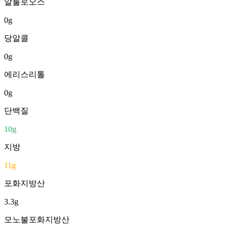
알룰로오스
0
g
당알콜
0
g
에리스리톨
0
g
단백질
10
g
지방
11
g
포화지방산
3.3
g
모노불포화지방산