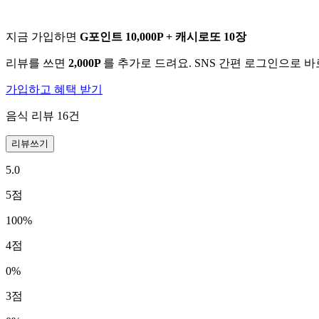
지금 가입하면
G포인트 10,000P + 캐시로또 10장
리뷰를 쓰면
2,000P
를 추가로 드려요. SNS 간편 로그인으로 
가입하고 혜택 받기
음식 리뷰
16
건
리뷰쓰기
5.0
5
점
100
%
4
점
0
%
3
점