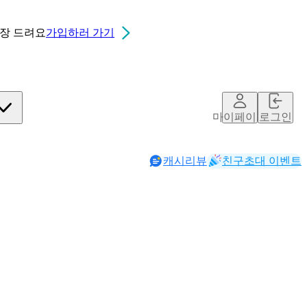
0장
드려요
가입하러 가기
마이페이지
로그인
캐시리뷰
친구초대 이벤트