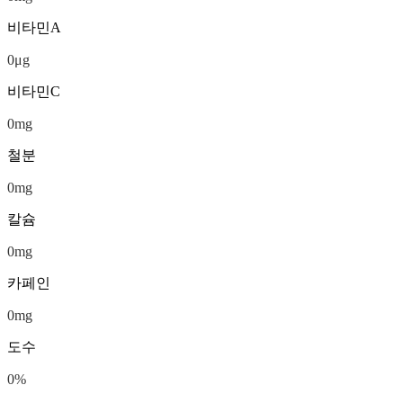
비타민A
0
μg
비타민C
0
mg
철분
0
mg
칼슘
0
mg
카페인
0
mg
도수
0
%