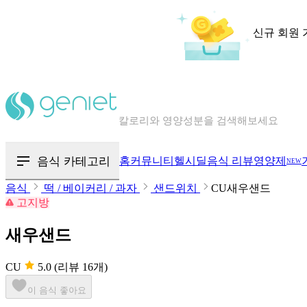
신규 회원 
칼로리와 영양성분을 검색해보세요
혈당 · 다이어트 음식 검색해보세요
음식 카테고리
홈
커뮤니티
헬시딜
음식 리뷰
영양제
NEW
음식 · 영양제 리뷰를 찾아보세요
음식
떡 / 베이커리 / 과자
샌드위치
CU새우샌드
고지방
새우샌드
CU
5.0
(리뷰 16개)
이 음식 좋아요