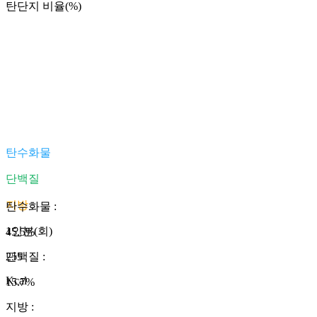
탄단지 비율(%)
탄수화물
단백질
지방
탄수화물
:
1인분(회)
45.5
%
255
단백질
:
Kcal
15.7
%
지방
: