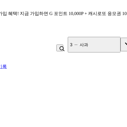
가입 혜택!
지금 가입하면
G 포인트 10,000P + 캐시로또 응모권 1
4
비_플레인 쿽
기록