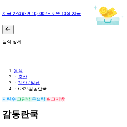
지금 가입하면 10,000P + 로또 10장 지급
음식 상세
음식
축산
계란 / 알류
GS25감동란쿡
저탄수
고단백
무설탕
고지방
감동란쿡