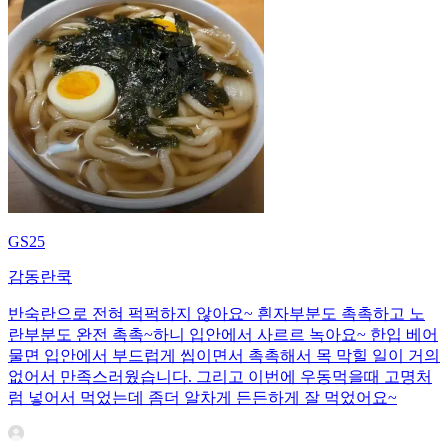
GS25
감동란쿡
반숙란으로 전혀 퍽퍽하지 않아요~ 흰자부분도 촉촉하고 노
란부분도 완전 촉촉~하니 입안에서 사르르 녹아요~ 한입 베어
물면 입안에서 부드럽게 씹이면서 촉촉해서 목 막힐 일이 거의
없어서 만족스러웠습니다. 그리고 이번에 우동먹을때 고명처
럼 넣어서 먹었는데 좀더 알차게 든든하게 잘 먹었어요~