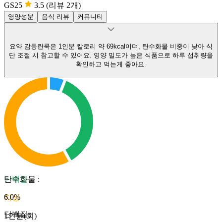
GS25
3.5
(리뷰 2개)
영양성분
음식 리뷰
커뮤니티
요약
감동란쿡은 1인분 칼로리 약 69kcal이며, 탄수화물 비중이 낮아 식
단 조절 시 참고할 수 있어요.
영양 밀도가 높은 식품으로 하루 섭취량을
확인하고 먹는게 좋아요.
단백질
탄수화물
:
6.0
%
지방
단백질
:
1인분(회)