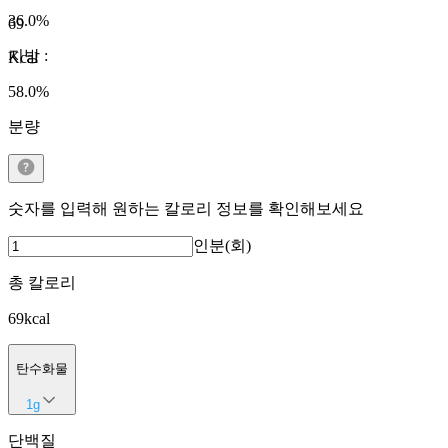
36.0
%
69
지방
:
Kcal
58.0
%
분량
숫자를 입력해 원하는 칼로리 정보를 확인해보세요
인분(회)
총 칼로리
69
kcal
탄수화물
1
g
단백질