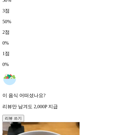
50
%
3
점
50
%
2
점
0
%
1
점
0
%
이 음식 어떠셨나요?
리뷰만 남겨도
2,000
P
지급
리뷰 쓰기