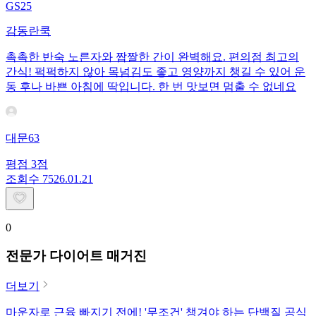
GS25
감동란쿡
촉촉한 반숙 노른자와 짭짤한 간이 완벽해요. 편의점 최고의
간식! 퍽퍽하지 않아 목넘김도 좋고 영양까지 챙길 수 있어 운
동 후나 바쁜 아침에 딱입니다. 한 번 맛보면 멈출 수 없네요
대문63
평점
3
점
조회수
75
26.01.21
0
전문가 다이어트 매거진
더보기
마운자로 근육 빠지기 전에! '무조건' 챙겨야 하는 단백질 공식