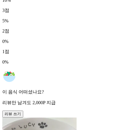
10
%
3
점
5
%
2
점
0
%
1
점
0
%
이 음식 어떠셨나요?
리뷰만 남겨도
2,000
P
지급
리뷰 쓰기