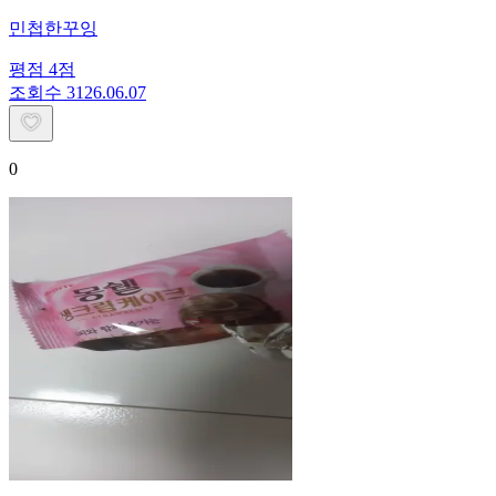
민첩한꾸잉
평점
4
점
조회수
31
26.06.07
0