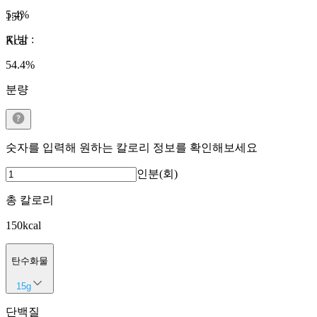
5.4
%
150
지방
:
Kcal
54.4
%
분량
숫자를 입력해 원하는 칼로리 정보를 확인해보세요
인분(회)
총 칼로리
150
kcal
탄수화물
15
g
단백질