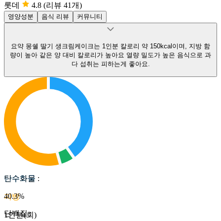
롯데
4.8
(리뷰 41개)
영양성분
음식 리뷰
커뮤니티
요약
몽쉘 딸기 생크림케이크는 1인분 칼로리 약 150kcal이며, 지방 함
량이 높아 같은 양 대비 칼로리가 높아요
열량 밀도가 높은 음식으로 과
다 섭취는 피하는게 좋아요.
탄수화물
탄수화물
:
40.3
%
지방
단백질
:
1인분(회)