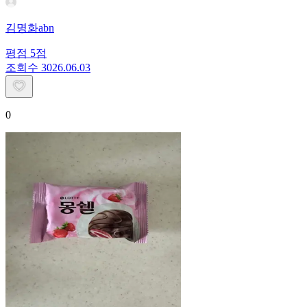
김명화abn
평점
5
점
조회수
30
26.06.03
0