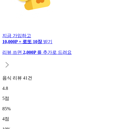
지금 가입하고
10,000P + 로또 10장
받기
리뷰 쓰면
2,000P
를 추가로 드려요
음식 리뷰
41
건
4.8
5
점
85
%
4
점