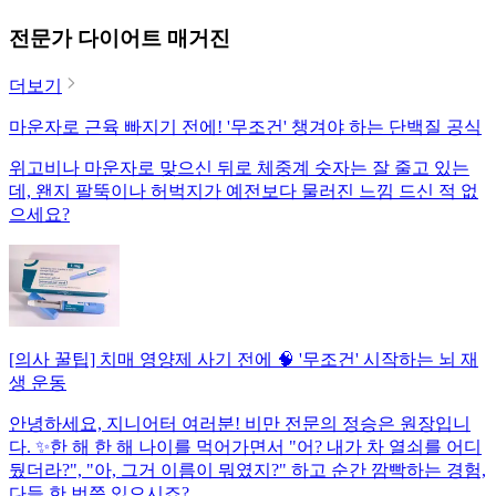
전문가 다이어트 매거진
더보기
마운자로 근육 빠지기 전에! '무조건' 챙겨야 하는 단백질 공식
위고비나 마운자로 맞으신 뒤로 체중계 숫자는 잘 줄고 있는
데, 왠지 팔뚝이나 허벅지가 예전보다 물러진 느낌 드신 적 없
으세요?
[의사 꿀팁] 치매 영양제 사기 전에 🧠 '무조건' 시작하는 뇌 재
생 운동
안녕하세요, 지니어터 여러분! 비만 전문의 정승은 원장입니
다. ✨한 해 한 해 나이를 먹어가면서 "어? 내가 차 열쇠를 어디
뒀더라?", "아, 그거 이름이 뭐였지?" 하고 순간 깜빡하는 경험,
다들 한 번쯤 있으시죠?