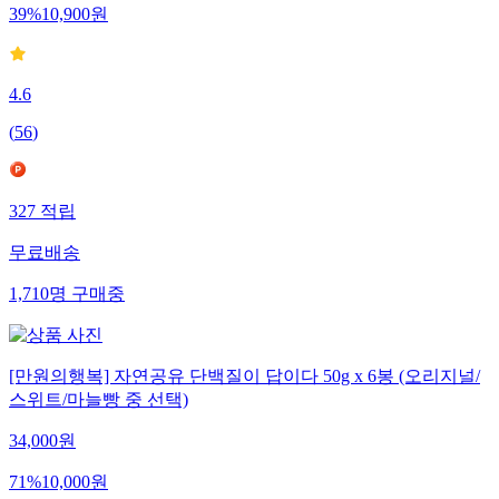
39
%
10,900
원
4.6
(
56
)
327
적립
무료배송
1,710
명
구매중
[만원의행복] 자연공유 단백질이 답이다 50g x 6봉 (오리지널/
스위트/마늘빵 중 선택)
34,000
원
71
%
10,000
원