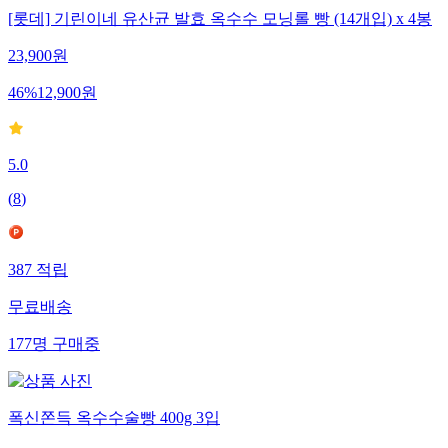
[롯데] 기린이네 유산균 발효 옥수수 모닝롤 빵 (14개입) x 4봉
23,900
원
46
%
12,900
원
5.0
(
8
)
387
적립
무료배송
177
명
구매중
폭신쫀득 옥수수술빵 400g 3입