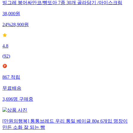
빙그레 붕어싸만코/빵또아 7종 30개 골라담기 /아이스크림
38,000
원
24
%
28,900
원
4.8
(
92
)
867
적립
무료배송
3,696
명
구매중
[만원의행복] 통통브레드 우리 통밀 베이글 80g 6개입 명장이
만든 소화 잘 되는 빵