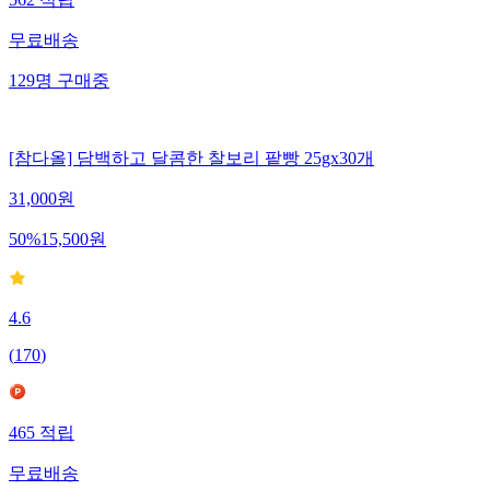
562
적립
무료배송
129
명
구매중
[참다올] 담백하고 달콤한 찰보리 팥빵 25gx30개
31,000
원
50
%
15,500
원
4.6
(
170
)
465
적립
무료배송