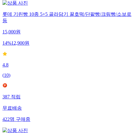
롯데 기린빵 10종 5+5 골라담기 꿀호떡/단팥빵/크림빵/소보로
등
15,000
원
14
%
12,900
원
4.8
(
10
)
387
적립
무료배송
422
명
구매중