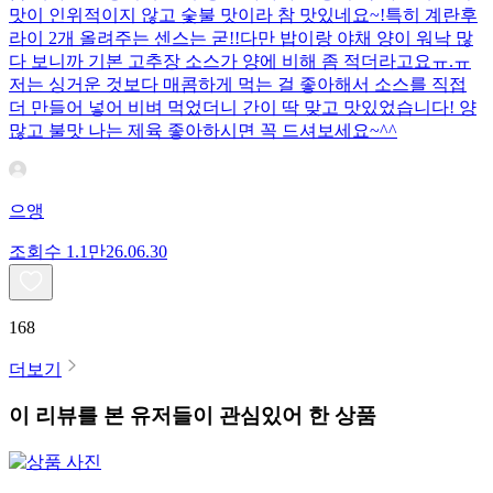
맛이 인위적이지 않고 숯불 맛이라 참 맛있네요~!특히 계란후
라이 2개 올려주는 센스는 굳!! ​다만 밥이랑 야채 양이 워낙 많
다 보니까 기본 고추장 소스가 양에 비해 좀 적더라고요ㅠ.ㅠ
저는 싱거운 것보다 매콤하게 먹는 걸 좋아해서 소스를 직접
더 만들어 넣어 비벼 먹었더니 간이 딱 맞고 맛있었습니다! 양
많고 불맛 나는 제육 좋아하시면 꼭 드셔보세요~^^
으앵
조회수
1.1만
26.06.30
168
더보기
이 리뷰를 본 유저들이 관심있어 한 상품