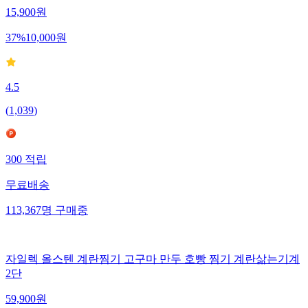
15,900
원
37
%
10,000
원
4.5
(
1,039
)
300
적립
무료배송
113,367
명
구매중
자일렉 올스텐 계란찜기 고구마 만두 호빵 찜기 계란삶는기계
2단
59,900
원