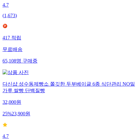
4.7
(
1,673
)
417
적립
무료배송
65,108
명
구매중
다신샵 성수동제빵소 쫄깃한 두부베이글 6종 식단관리 NO밀
가루 쌀빵 단백질빵
32,000
원
25
%
23,900
원
4.7