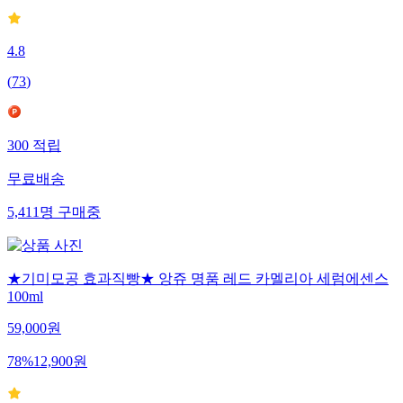
4.8
(
73
)
300
적립
무료배송
5,411
명
구매중
★기미모공 효과직빵★ 앙쥬 명품 레드 카멜리아 세럼에센스
100ml
59,000
원
78
%
12,900
원