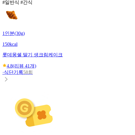
#일반식 #간식
1인분(30g)
150kcal
롯데
몽쉘 딸기 생크림케이크
4.8
(리뷰
41
개)
·
식단기록
58회