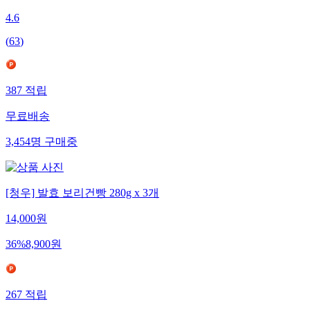
4.6
(
63
)
387
적립
무료배송
3,454
명
구매중
[청우] 발효 보리건빵 280g x 3개
14,000
원
36
%
8,900
원
267
적립