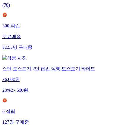
(
78
)
300
적립
무료배송
8,653
명
구매중
스텐 토스트기 2단 팝업 식빵 토스토기 와이드
36,000
원
23
%
27,600
원
0
적립
127
명
구매중