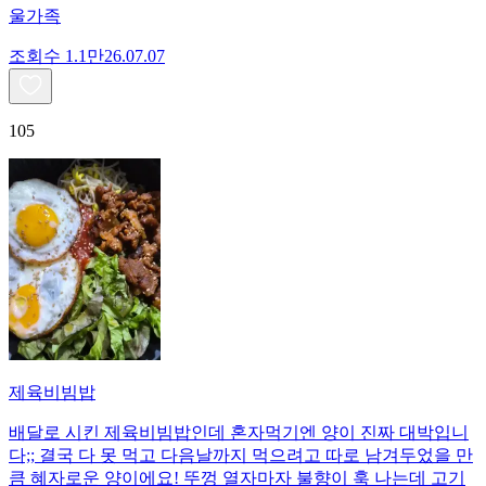
울가족
조회수
1.1만
26.07.07
105
제육비빔밥
배달로 시킨 제육비빔밥인데 혼자먹기엔 양이 진짜 대박입니
다;; 결국 다 못 먹고 다음날까지 먹으려고 따로 남겨두었을 만
큼 혜자로운 양이에요! 뚜껑 열자마자 불향이 훅 나는데 고기