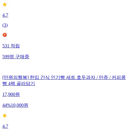
4.7
(
3
)
531
적립
599
명
구매중
[만원의행복] 한입 간식 인기빵 세트 호두과자 / 만쥬 / 커피콩
빵 4팩 골라담기
17,900
원
44
%
10,000
원
4.7