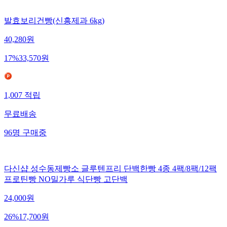
발효보리건빵(신흥제과 6kg)
40,280
원
17
%
33,570
원
1,007
적립
무료배송
96
명
구매중
다신샵 성수동제빵소 글루텐프리 단백한빵 4종 4팩/8팩/12팩
프로틴빵 NO밀가루 식단빵 고단백
24,000
원
26
%
17,700
원