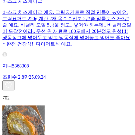
바스크 치즈케이크
바스크 치즈케이크 예요. 그릭요거트로 직접 만들어 봤어요.
그릭요거트 250g 계란 2개 옥수수전분 2큰술 알룰로스 2~3큰
술 예요. 바닐라 오일 5방울 정도.. 넣어야 하는데.. 바닐라오일
이 도착전이라.. 우선 위 재료로 180도에서 20분정도 완성!!!!
냉동장고에 넣어두고 먹고 냉동실에 넣어놓고 먹어도 좋아요
~ 완전 건강식!! 다이어트식 예요.
지니5368308
조회수
2.8만
25.09.24
702