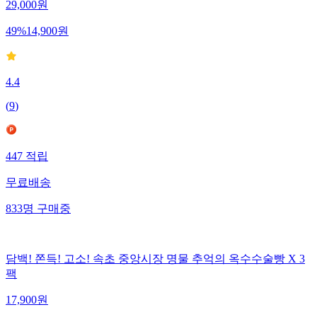
29,000
원
49
%
14,900
원
4.4
(
9
)
447
적립
무료배송
833
명
구매중
담백! 쫀득! 고소! 속초 중앙시장 명물 추억의 옥수수술빵 X 3
팩
17,900
원