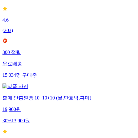
4.6
(
203
)
300
적립
무료배송
15,034
명
구매중
할매 안흥찐빵 10+10+10 (쌀,단호박,흑미)
19,900
원
30
%
13,900
원