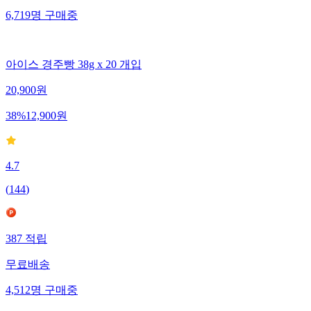
6,719
명
구매중
아이스 경주빵 38g x 20 개입
20,900
원
38
%
12,900
원
4.7
(
144
)
387
적립
무료배송
4,512
명
구매중