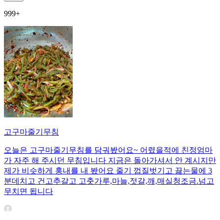
999+
고구마줄기무침
오늘은 고구마줄기무침를 담궈봤어요~ 어렸을적에 친정엄마
가 자주 해 주시던 무침입니다 지금은 돌아가셔서 안 계시지만
제가 비슷하게 훙내를 내 봤어요 줄기 껍질벗기고 끓는물에 3
분데치고 건고추갈고 고춧가루,마늘,젓갈,깨,매실청조금.넘고
무치면 됩니다