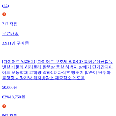
(
24
)
717
적립
무료배송
3,911
명
구매중
[다이어트 알파CD] 다이어트 보조제 알파CD 특허유산균함유
뱃살 배둘레 허리둘레 팔뚝살 등살 허벅지 살빼기 단기간다이
어트 운동할때 고함량 알파CD 과식후 빵순이 밥순이 탄수화
물컷팅 내장지방 체지방감소 체중감소 에도움
50,000
원
63
%
18,750
원