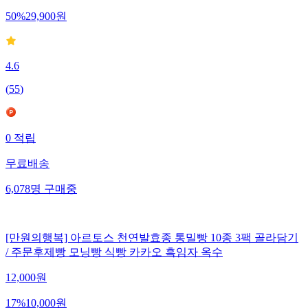
50
%
29,900
원
4.6
(
55
)
0
적립
무료배송
6,078
명
구매중
[만원의행복] 아르토스 천연발효종 통밀빵 10종 3팩 골라담기
/ 주문후제빵 모닝빵 식빵 카카오 흑임자 옥수
12,000
원
17
%
10,000
원