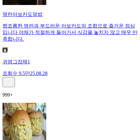
명란아보카도덮밥
짭조름한 명란과 부드러운 아보카도의 조합으로 즐거운 점심
입니다 야채가 적절하게 들어가서 식감을 놓치지 않고 매우 만
족합니다.
귀염그잡채1
조회수
9.5만
25.08.28
999+