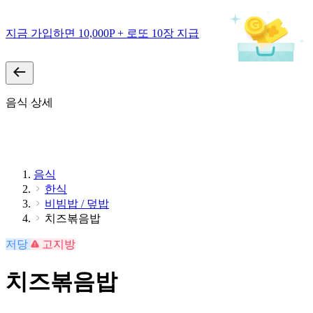
지금 가입하면 10,000P + 로또 10장 지급
음식 상세
음식
한식
비빔밥 / 덮밥
치즈볶음밥
저당
고지방
치즈볶음밥