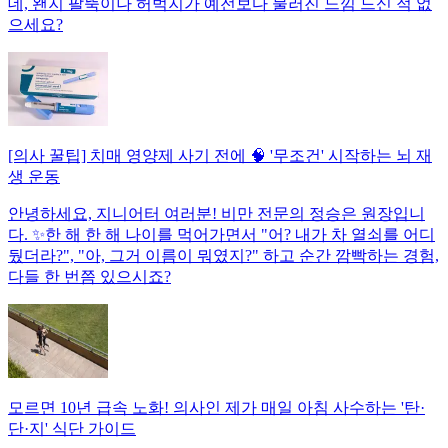
데, 왠지 팔뚝이나 허벅지가 예전보다 물러진 느낌 드신 적 없
으세요?
[의사 꿀팁] 치매 영양제 사기 전에 🧠 '무조건' 시작하는 뇌 재
생 운동
안녕하세요, 지니어터 여러분! 비만 전문의 정승은 원장입니
다. ✨한 해 한 해 나이를 먹어가면서 "어? 내가 차 열쇠를 어디
뒀더라?", "아, 그거 이름이 뭐였지?" 하고 순간 깜빡하는 경험,
다들 한 번쯤 있으시죠?
모르면 10년 급속 노화! 의사인 제가 매일 아침 사수하는 '탄·
단·지' 식단 가이드