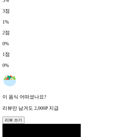
5
%
3
점
1
%
2
점
0
%
1
점
0
%
이 음식 어떠셨나요?
리뷰만 남겨도
2,000
P
지급
리뷰 쓰기