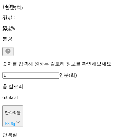
14.0
%
1인분(회)
지방
:
635
52.1
%
Kcal
분량
숫자를 입력해 원하는 칼로리 정보를 확인해보세요
인분(회)
총 칼로리
635
kcal
탄수화물
53.6
g
단백질