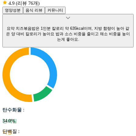
4.9
(리뷰 76개)
영양성분
음식 리뷰
커뮤니티
요약
치즈볶음밥은 1인분 칼로리 약 635kcal이며, 지방 함량이 높아 같
은 양 대비 칼로리가 높아요
밥과 소스 비중을 줄이고 채소 비중을 높이
는게 좋아요.
탄수화물
탄수화물
:
34.0
%
단백질
단백질
:
지방