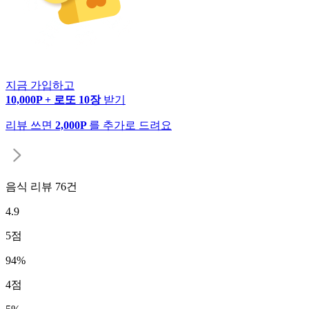
지금 가입하고
10,000P + 로또 10장
받기
리뷰 쓰면
2,000P
를 추가로 드려요
음식 리뷰
76
건
4.9
5
점
94
%
4
점