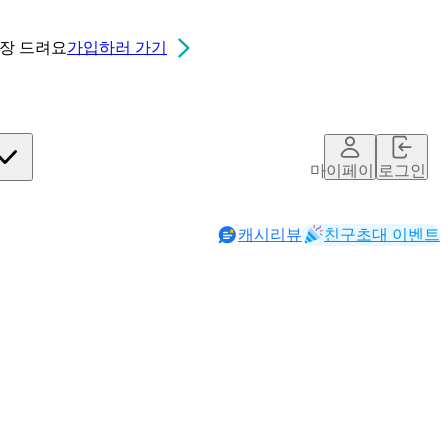
0장
드려요
가입하러 가기
마이페이지
로그인
캐시리뷰
친구초대 이벤트