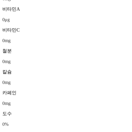
비타민A
0
μg
비타민C
0
mg
철분
0
mg
칼슘
0
mg
카페인
0
mg
도수
0
%