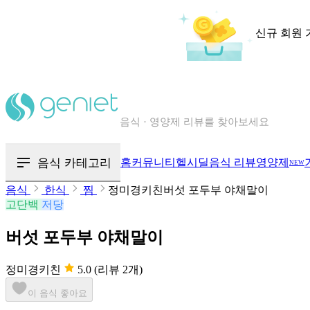
신규 회원 
칼로리와 영양성분을 검색해보세요
혈당 · 다이어트 음식 검색해보세요
음식 · 영양제 리뷰를 찾아보세요
음식 카테고리
홈
커뮤니티
헬시딜
음식 리뷰
영양제
NEW
음식
한식
찜
정미경키친버섯 포두부 야채말이
고단백
저당
버섯 포두부 야채말이
정미경키친
5.0
(리뷰 2개)
이 음식 좋아요