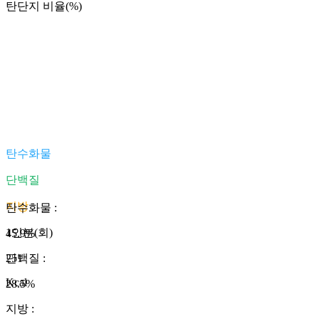
탄단지 비율(%)
탄수화물
단백질
지방
탄수화물
:
1인분(회)
45.9
%
251
단백질
:
Kcal
28.5
%
지방
: