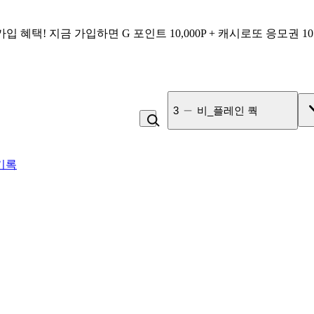
가입 혜택!
지금 가입하면
G 포인트 10,000P + 캐시로또 응모권 1
3
비_플레인 쿽
기록