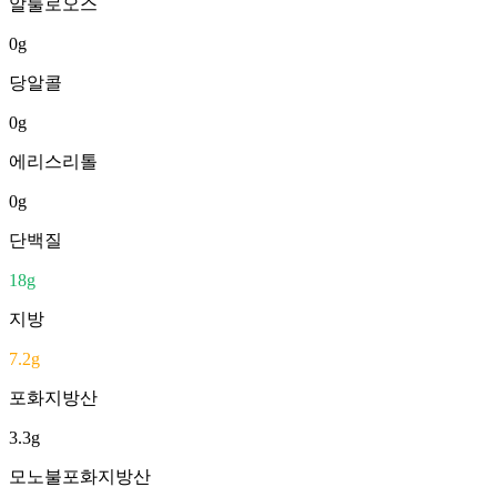
알룰로오스
0
g
당알콜
0
g
에리스리톨
0
g
단백질
18
g
지방
7.2
g
포화지방산
3.3
g
모노불포화지방산