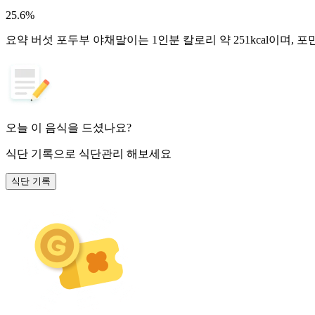
25.6
%
요약
버섯 포두부 야채말이는 1인분 칼로리 약 251kcal이며,
오늘 이 음식을 드셨나요?
식단 기록
으로 식단관리 해보세요
식단 기록