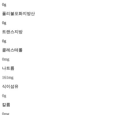
0
g
폴리불포화지방산
0
g
트랜스지방
0
g
콜레스테롤
0
mg
나트륨
161
mg
식이섬유
0
g
칼륨
0
mg