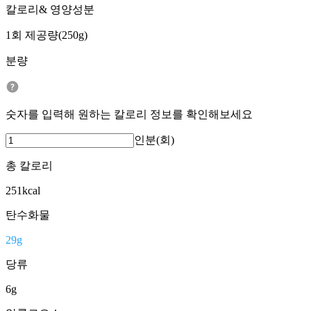
칼로리& 영양성분
1회 제공량(250g)
분량
숫자를 입력해 원하는 칼로리 정보를 확인해보세요
인분(회)
총 칼로리
251
kcal
탄수화물
29
g
당류
6
g