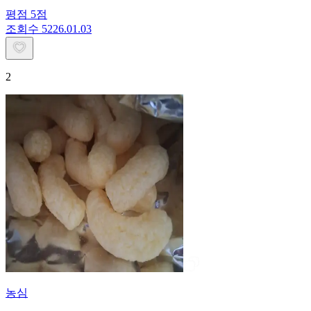
평점
5
점
조회수
52
26.01.03
2
농심