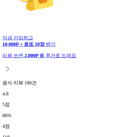
지금 가입하고
10,000P + 로또 10장
받기
리뷰 쓰면
2,000P
를 추가로 드려요
음식 리뷰
186
건
4.8
5
점
86
%
4
점