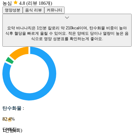
농심
4.8
(리뷰 186개)
영양성분
음식 리뷰
커뮤니티
요약
바나나킥은 1인분 칼로리 약 210kcal이며, 탄수화물 비중이 높아
식후 혈당을 빠르게 올릴 수 있어요.
적은 양에도 당이나 열량이 높은 음
식으로 영양 성분표를 확인하는게 좋아요.
탄수화물
탄수화물
:
82.4
%
지방
단백질
:
1인분(회)