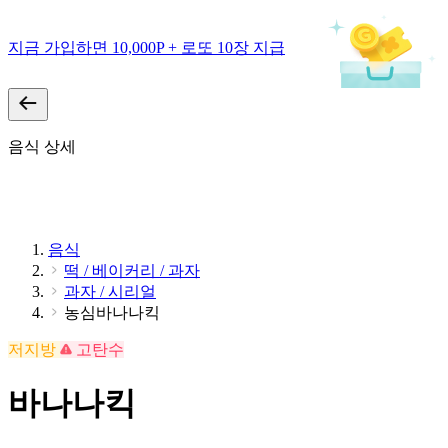
지금 가입하면 10,000P + 로또 10장 지급
음식 상세
음식
떡 / 베이커리 / 과자
과자 / 시리얼
농심바나나킥
저지방
고탄수
바나나킥