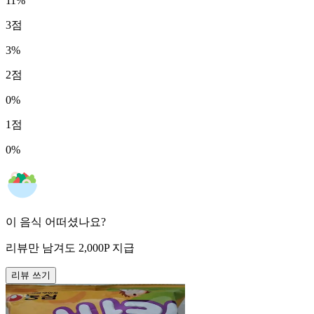
11
%
3
점
3
%
2
점
0
%
1
점
0
%
이 음식 어떠셨나요?
리뷰만 남겨도
2,000
P
지급
리뷰 쓰기