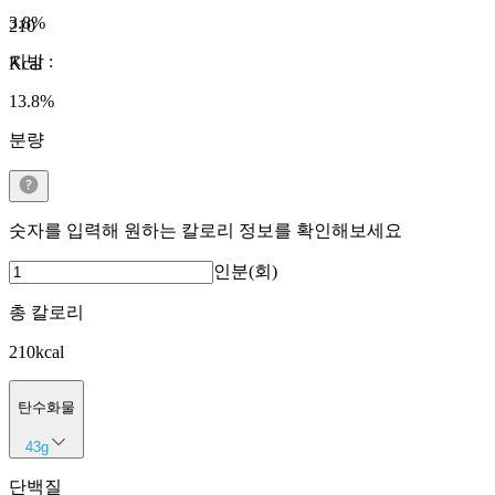
3.8
%
210
지방
:
Kcal
13.8
%
분량
숫자를 입력해 원하는 칼로리 정보를 확인해보세요
인분(회)
총 칼로리
210
kcal
탄수화물
43
g
단백질