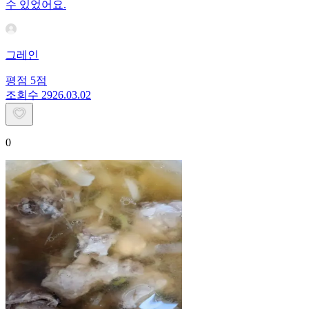
수 있었어요.
그레인
평점
5
점
조회수
29
26.03.02
0