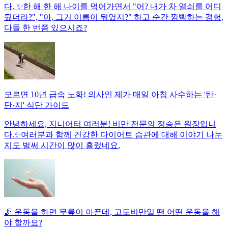
다. ✨한 해 한 해 나이를 먹어가면서 "어? 내가 차 열쇠를 어디
뒀더라?", "아, 그거 이름이 뭐였지?" 하고 순간 깜빡하는 경험,
다들 한 번쯤 있으시죠?
모르면 10년 급속 노화! 의사인 제가 매일 아침 사수하는 '탄·
단·지' 식단 가이드
안녕하세요, 지니어터 여러분! 비만 전문의 정승은 원장입니
다.✨여러분과 함께 건강한 다이어트 습관에 대해 이야기 나눈
지도 벌써 시간이 많이 흘렀네요.
🦵 운동을 하면 무릎이 아픈데, 고도비만일 땐 어떤 운동을 해
야 할까요?