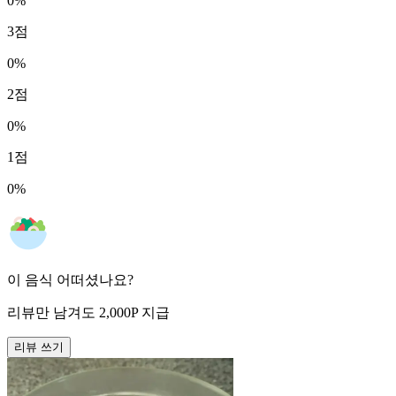
0
%
3
점
0
%
2
점
0
%
1
점
0
%
이 음식 어떠셨나요?
리뷰만 남겨도
2,000
P
지급
리뷰 쓰기