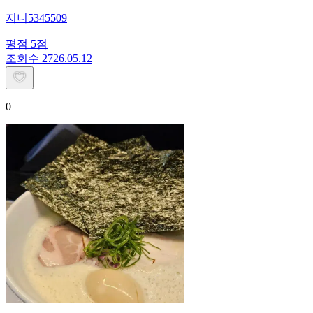
지니5345509
평점
5
점
조회수
27
26.05.12
0