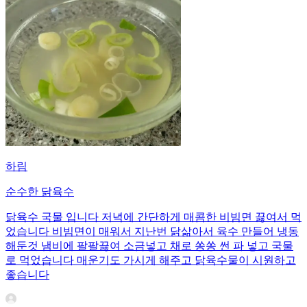
하림
순수한 닭육수
닭육수 국물 입니다 저녁에 간단하게 매콤한 비빔면 끓여서 먹
었습니다 비빔면이 매워서 지난번 닭삶아서 육수 만들어 냉동
해둔것 냄비에 팔팔끓여 소금넣고 채로 쏭쏭 썬 파 넣고 국물
로 먹었습니다 매운기도 가시게 해주고 닭육수물이 시원하고
좋습니다