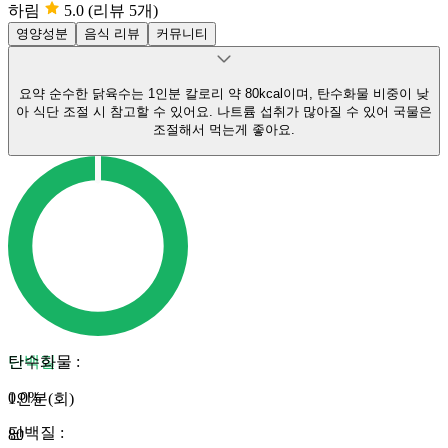
하림
5.0
(리뷰 5개)
영양성분
음식 리뷰
커뮤니티
요약
순수한 닭육수는 1인분 칼로리 약 80kcal이며, 탄수화물 비중이 낮
아 식단 조절 시 참고할 수 있어요.
나트륨 섭취가 많아질 수 있어 국물은
조절해서 먹는게 좋아요.
단백질
탄수화물
:
0.0
%
1인분(회)
단백질
:
80