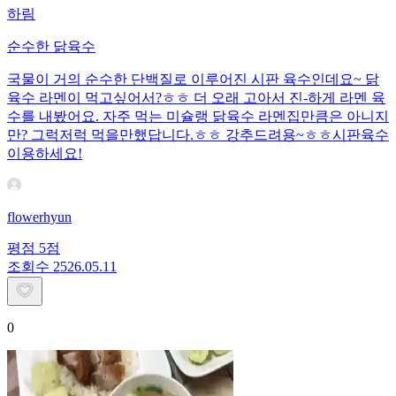
하림
순수한 닭육수
국물이 거의 순수한 단백질로 이루어진 시판 육수인데요~ 닭
육수 라멘이 먹고싶어서?ㅎㅎ 더 오래 고아서 진-하게 라멘 육
수를 내봤어요. 자주 먹는 미슐랭 닭육수 라멘집만큼은 아니지
만? 그럭저럭 먹을만했답니다.ㅎㅎ 강추드려용~ㅎㅎ시판육수
이용하세요!
flowerhyun
평점
5
점
조회수
25
26.05.11
0