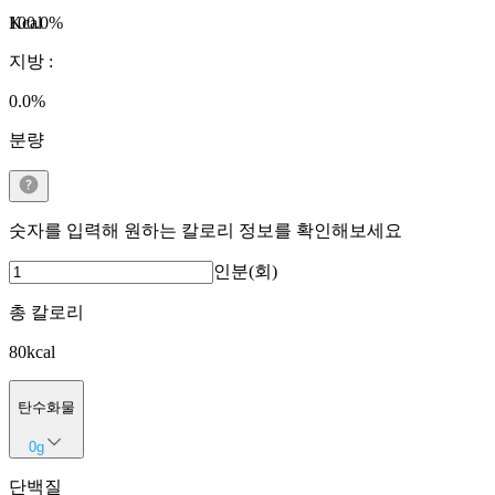
Kcal
100.0
%
지방
:
0.0
%
분량
숫자를 입력해 원하는 칼로리 정보를 확인해보세요
인분(회)
총 칼로리
80
kcal
탄수화물
0
g
단백질