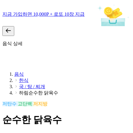
지금 가입하면 10,000P + 로또 10장 지급
음식 상세
음식
한식
국 / 탕 / 찌개
하림순수한 닭육수
저탄수
고단백
저지방
순수한 닭육수