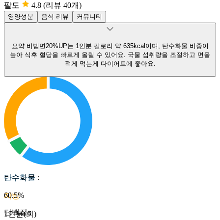
팔도
4.8
(리뷰 40개)
영양성분
음식 리뷰
커뮤니티
요약
비빔면20%UP는 1인분 칼로리 약 635kcal이며, 탄수화물 비중이
높아 식후 혈당을 빠르게 올릴 수 있어요.
국물 섭취량을 조절하고 면을
적게 먹는게 다이어트에 좋아요.
탄수화물
탄수화물
:
60.5
%
지방
단백질
:
1인분(회)