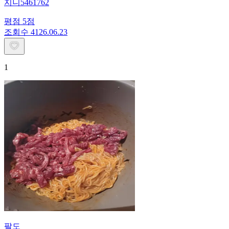
지니5461762
평점
5
점
조회수
41
26.06.23
1
팔도