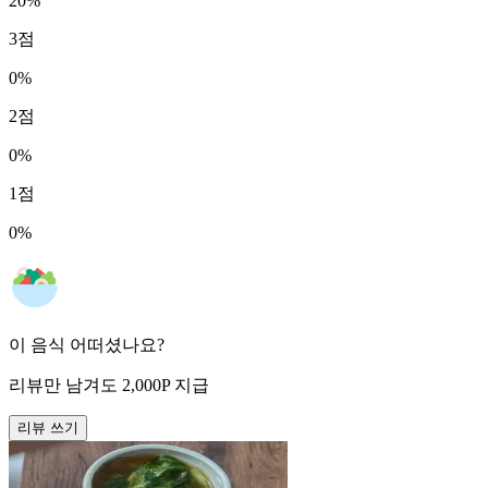
20
%
3
점
0
%
2
점
0
%
1
점
0
%
이 음식 어떠셨나요?
리뷰만 남겨도
2,000
P
지급
리뷰 쓰기