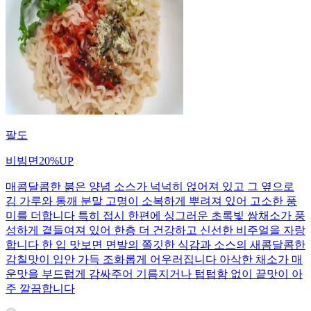
팔도
비빔면20%UP
매콤달콤한 붉은 양념 소스가 넉넉히 얹어져 있고 그 옆으로
김 가루와 통깨 분말 고명이 소복하게 뿌려져 있어 고소한 풍
미를 더합니다 특히 접시 한편에 싱그러운 초록빛 쌈채소가 풍
성하게 곁들여져 있어 한층 더 건강하고 신선한 비주얼을 자랑
합니다 한 입 맛보면 면발의 쫄깃한 식감과 소스의 새콤달콤한
감칠맛이 입안 가득 조화롭게 어우러집니다 아삭한 채소가 매
운맛을 부드럽게 감싸주어 기름지거나 텁텁함 없이 끝맛이 아
주 깔끔합니다