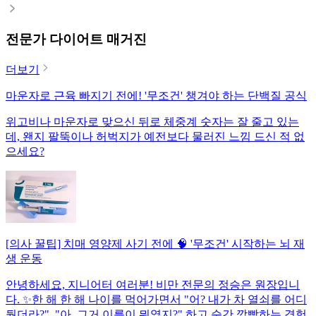
전문가 다이어트 매거진
더보기
마운자로 근육 빠지기 전에! '무조건' 챙겨야 하는 단백질 공식
위고비나 마운자로 맞으신 뒤로 체중계 숫자는 잘 줄고 있는
데, 왠지 팔뚝이나 허벅지가 예전보다 물러진 느낌 드신 적 없
으세요?
[의사 꿀팁] 치매 영양제 사기 전에 🧠 '무조건' 시작하는 뇌 재
생 운동
안녕하세요, 지니어터 여러분! 비만 전문의 정승은 원장입니
다. ✨한 해 한 해 나이를 먹어가면서 "어? 내가 차 열쇠를 어디
뒀더라?", "아, 그거 이름이 뭐였지?" 하고 순간 깜빡하는 경험,