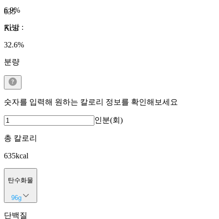
6.9
%
635
지방
:
Kcal
32.6
%
분량
숫자를 입력해 원하는 칼로리 정보를 확인해보세요
인분(회)
총 칼로리
635
kcal
탄수화물
96
g
단백질