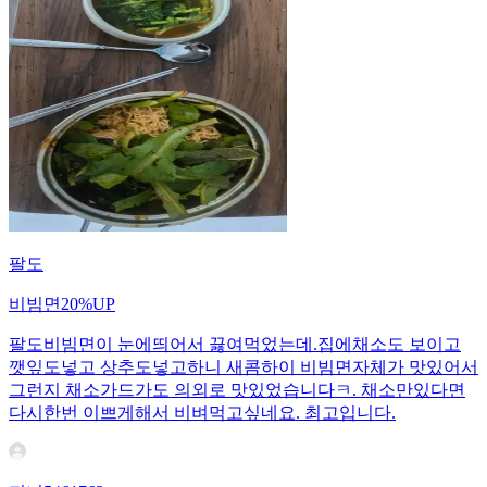
팔도
비빔면20%UP
팔도비빔면이 눈에띄어서 끓여먹었는데.집에채소도 보이고
깻잎도넣고 상추도넣고하니 새콤하이 비빔면자체가 맛있어서
그런지 채소가드가도 의외로 맛있었습니다ㅋ. 채소만있다면
다시한번 이쁘게해서 비벼먹고싶네요. 최고입니다.