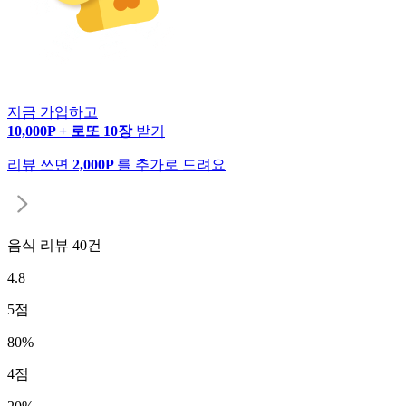
지금 가입하고
10,000P + 로또 10장
받기
리뷰 쓰면
2,000P
를 추가로 드려요
음식 리뷰
40
건
4.8
5
점
80
%
4
점