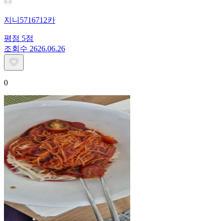
지니5716712카
평점
5
점
조회수
26
26.06.26
0