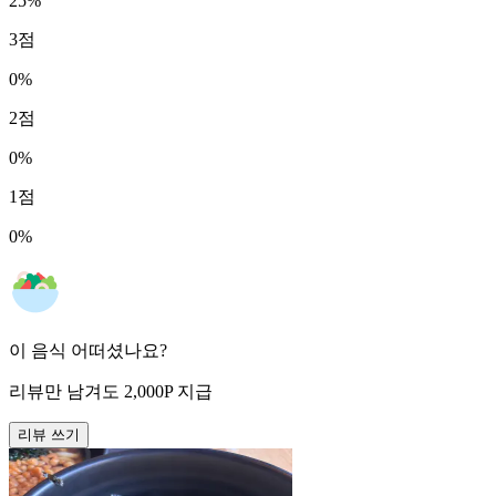
25
%
3
점
0
%
2
점
0
%
1
점
0
%
이 음식 어떠셨나요?
리뷰만 남겨도
2,000
P
지급
리뷰 쓰기