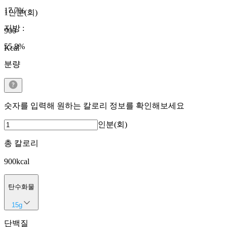
17.7
%
1인분(회)
지방
:
900
55.8
%
Kcal
분량
숫자를 입력해 원하는 칼로리 정보를 확인해보세요
인분(회)
총 칼로리
900
kcal
탄수화물
15
g
단백질