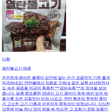
다향
열탄불고기 매콤
은은하게 배어든 불향이 입안에 닿는 순간 코끝까지 기분 좋게
자극하네요! 연탄불에서 직화로 구워내 겉은 살짝 바삭하면서
도 속은 육즙을 머금어 촉촉한 **'겉바속촉'**의 정석을 보여
줍니다. 달콤 짭조름한 양념이 고기 결마다 쏙쏙 배어 있어 씹
을수록 깊은 감칠맛이 터져 나오고, 연탄 특유의 투박한 풍미
가 고소한 고기 기름과 어우러져 중독성이 엄청납니다. 싱싱한
상추에 마늘 하나 얹어 쌈을 싸 먹으면 그 조화가 정말 일품인,