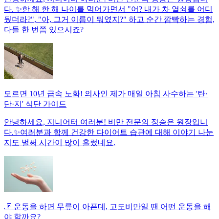
다. ✨한 해 한 해 나이를 먹어가면서 "어? 내가 차 열쇠를 어디
뒀더라?", "아, 그거 이름이 뭐였지?" 하고 순간 깜빡하는 경험,
다들 한 번쯤 있으시죠?
모르면 10년 급속 노화! 의사인 제가 매일 아침 사수하는 '탄·
단·지' 식단 가이드
안녕하세요, 지니어터 여러분! 비만 전문의 정승은 원장입니
다.✨여러분과 함께 건강한 다이어트 습관에 대해 이야기 나눈
지도 벌써 시간이 많이 흘렀네요.
🦵 운동을 하면 무릎이 아픈데, 고도비만일 땐 어떤 운동을 해
야 할까요?