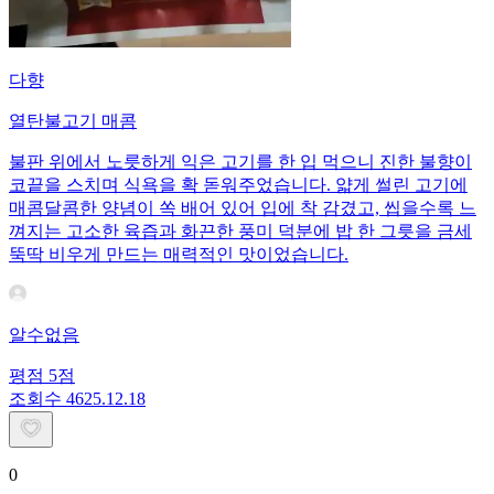
다향
열탄불고기 매콤
불판 위에서 노릇하게 익은 고기를 한 입 먹으니 진한 불향이
코끝을 스치며 식욕을 확 돋워주었습니다. 얇게 썰린 고기에
매콤달콤한 양념이 쏙 배어 있어 입에 착 감겼고, 씹을수록 느
껴지는 고소한 육즙과 화끈한 풍미 덕분에 밥 한 그릇을 금세
뚝딱 비우게 만드는 매력적인 맛이었습니다.
알수없음
평점
5
점
조회수
46
25.12.18
0