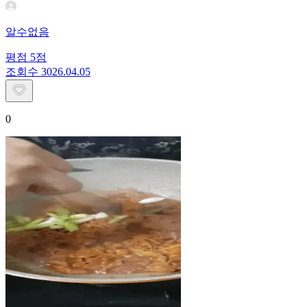
알수없음
평점
5
점
조회수
30
26.04.05
0