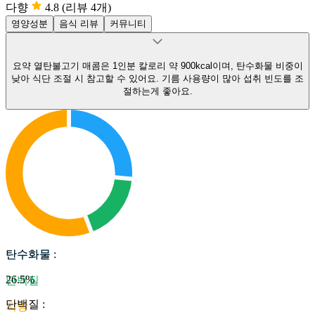
다향
4.8
(리뷰 4개)
영양성분
음식 리뷰
커뮤니티
요약
열탄불고기 매콤은 1인분 칼로리 약 900kcal이며, 탄수화물 비중이
낮아 식단 조절 시 참고할 수 있어요.
기름 사용량이 많아 섭취 빈도를 조
절하는게 좋아요.
탄수화물
탄수화물
:
26.5
%
단백질
단백질
:
지방