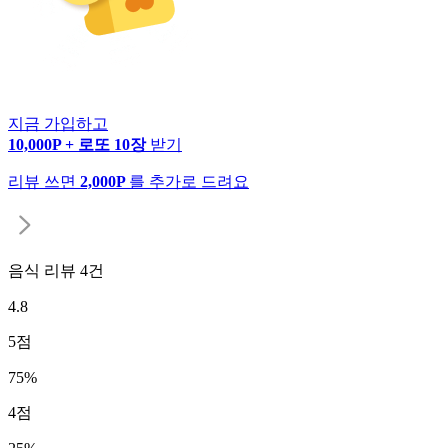
지금 가입하고
10,000P + 로또 10장
받기
리뷰 쓰면
2,000P
를 추가로 드려요
음식 리뷰
4
건
4.8
5
점
75
%
4
점