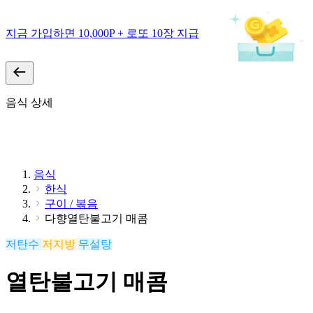
지금 가입하면 10,000P + 로또 10장 지급
음식 상세
음식
한식
구이 / 볶음
다향열탄불고기 매콤
저탄수
저지방
무설탕
열탄불고기 매콤