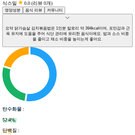
식스밀
0.0
(리뷰 0개)
영양성분
음식 리뷰
커뮤니티
요약
닭가슴살 김치볶음밥은 1인분 칼로리 약 394kcal이며, 포만감과 근
육 유지에 도움을 주어 식단 관리에 유리한 음식이에요.
밥과 소스 비중
을 줄이고 채소 비중을 높이는게 좋아요.
탄수화물
탄수화물
:
52.4
%
단백질
단백질
:
지방