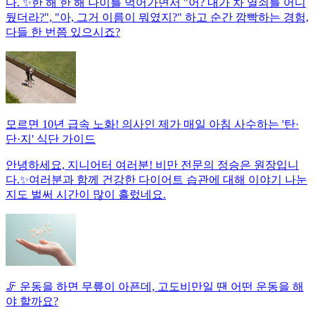
다. ✨한 해 한 해 나이를 먹어가면서 "어? 내가 차 열쇠를 어디
뒀더라?", "아, 그거 이름이 뭐였지?" 하고 순간 깜빡하는 경험,
다들 한 번쯤 있으시죠?
모르면 10년 급속 노화! 의사인 제가 매일 아침 사수하는 '탄·
단·지' 식단 가이드
안녕하세요, 지니어터 여러분! 비만 전문의 정승은 원장입니
다.✨여러분과 함께 건강한 다이어트 습관에 대해 이야기 나눈
지도 벌써 시간이 많이 흘렀네요.
🦵 운동을 하면 무릎이 아픈데, 고도비만일 땐 어떤 운동을 해
야 할까요?