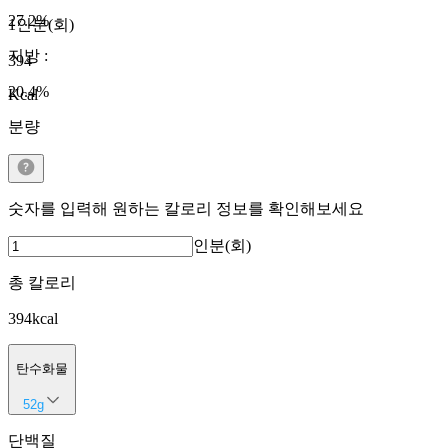
27.2
%
1인분(회)
지방
:
394
20.4
%
Kcal
분량
숫자를 입력해 원하는 칼로리 정보를 확인해보세요
인분(회)
총 칼로리
394
kcal
탄수화물
52
g
단백질