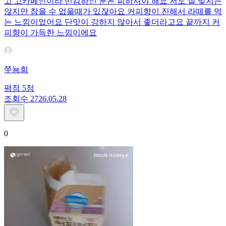
고 고카페인이라 민감하신 분은 피하셔야 해요 저도 잘 맞지는
않지만 참을 수 없을때가 있잖아요 커피향이 진해서 라떼를 먹
는 느낌이었어요 단맛이 강하지 않아서 좋더라고요 끝까지 커
피향이 가득한 느낌이에요
쭈뇽희
평점
5
점
조회수
27
26.05.28
0