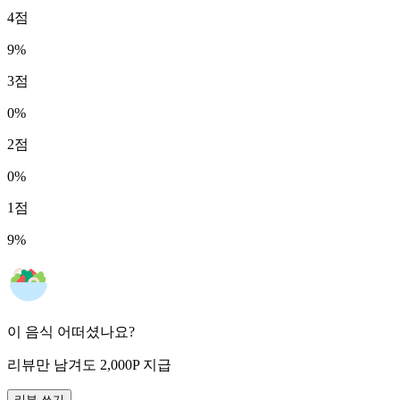
4
점
9
%
3
점
0
%
2
점
0
%
1
점
9
%
이 음식 어떠셨나요?
리뷰만 남겨도
2,000
P
지급
리뷰 쓰기