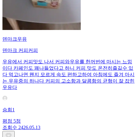
덴마크우유
덴마크 커피커피
우유에서 커피맛도 나서 커피와우유를 한꺼번에 마시는 느낌
이다 카페인도 꽤나들었다고 하니 커피 맛도 온전히즐길수 있
다 먹고나면 왠지 모르게 속도 편하고하여 아침에도 즐겨 마시
는 우유중의 하나다 커피의 고소함과 달콤함의 균형이 잘 잡힌
우유다
승희1
평점
5
점
조회수
24
26.05.13