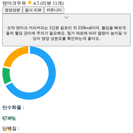
덴마크우유
4.5
(리뷰 11개)
영양성분
음식 리뷰
커뮤니티
요약
덴마크 커피커피는 1인분 칼로리 약 215kcal이며, 혈당을 빠르게
올려 혈당 관리에 주의가 필요해요.
첨가 재료에 따라 열량이 높아질 수
있어 영양 성분표를 확인하는게 좋아요.
탄수화물
탄수화물
:
67.6
%
단백질
단백질
:
지방