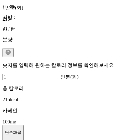
11.3
%
1인분(회)
지방
:
215
21.1
%
Kcal
분량
숫자를 입력해 원하는 칼로리 정보를 확인해보세요
인분(회)
총 칼로리
215
kcal
카페인
100
mg
탄수화물