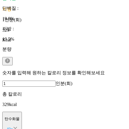
단백질
:
지방
19.8
%
1인분(회)
지방
:
329
19.5
%
Kcal
분량
숫자를 입력해 원하는 칼로리 정보를 확인해보세요
인분(회)
총 칼로리
329
kcal
탄수화물