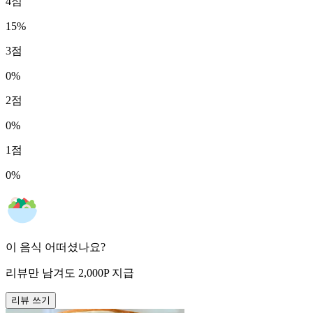
4
점
15
%
3
점
0
%
2
점
0
%
1
점
0
%
이 음식 어떠셨나요?
리뷰만 남겨도
2,000
P
지급
리뷰 쓰기