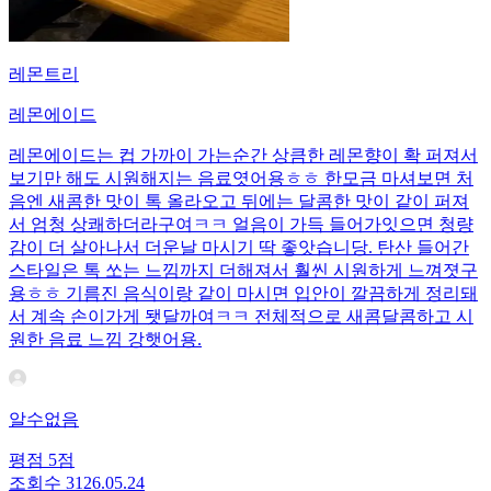
레몬트리
레몬에이드
레몬에이드는 컵 가까이 가는순간 상큼한 레몬향이 확 퍼져서
보기만 해도 시원해지는 음료엿어용ㅎㅎ 한모금 마셔보면 처
음엔 새콤한 맛이 톡 올라오고 뒤에는 달콤한 맛이 같이 퍼져
서 엄청 상쾌하더라구여ㅋㅋ 얼음이 가득 들어가잇으면 청량
감이 더 살아나서 더운날 마시기 딱 좋앗습니당. 탄산 들어간
스타일은 톡 쏘는 느낌까지 더해져서 훨씬 시원하게 느껴졋구
용ㅎㅎ 기름진 음식이랑 같이 마시면 입안이 깔끔하게 정리돼
서 계속 손이가게 됏달까여ㅋㅋ 전체적으로 새콤달콤하고 시
원한 음료 느낌 강햇어용.
알수없음
평점
5
점
조회수
31
26.05.24