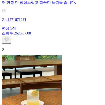
어 한층 더 정성스럽고 깔끔한 느낌을 줍니다.
지니5716712카
평점
5
점
조회수
26
26.07.08
0