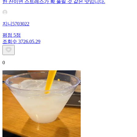
한 잔이면 스트레스가 확 풀릴 것 같은 맛입니다.
지니5703022
평점
5
점
조회수
37
26.05.29
0