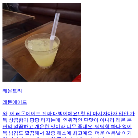
레몬트리
레몬에이드
와, 이 레몬에이드 진짜 대박이에요! 첫 입 마시자마자 입안 가
득 상큼함이 팡팡 터지는데, 인위적인 단맛이 아니라 레몬 본
연의 깔끔하고 개운한 맛이라 너무 좋네요. 텁텁함 하나 없이
목 넘김도 깔끔해서 갈증 해소에 최고예요. 더운 여름날 이거