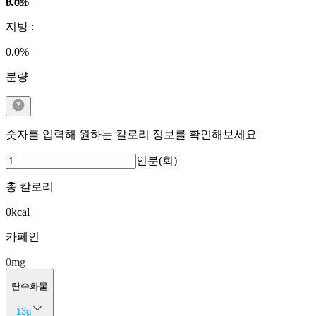
Kcal
0.0
%
지방
:
0.0
%
분량
숫자를 입력해 원하는 칼로리 정보를 확인해보세요
인분(회)
총 칼로리
0
kcal
카페인
0
mg
탄수화물
13
g