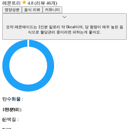
레몬트리
4.8
(리뷰 46개)
영양성분
음식 리뷰
커뮤니티
요약
레몬에이드는 1인분 칼로리 약 0kcal이며, 당 함량이 매우 높은 음
식으로 혈당관리 중이라면 피하는게 좋아요.
탄수화물
탄수화물
:
100.0
%
1인분(회)
단백질
:
0