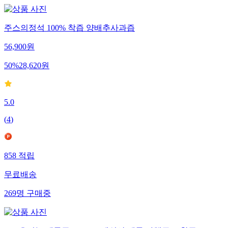
주스의정석 100% 착즙 양배추사과즙
56,900
원
50
%
28,620
원
5.0
(
4
)
858
적립
무료배송
269
명
구매중