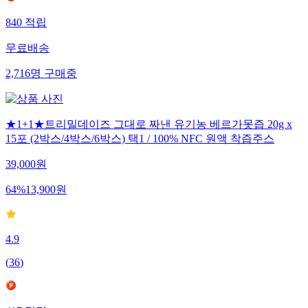
840
적립
무료배송
2,716
명
구매중
★1+1★트리밀데이즈 그대로 짜낸 유기농 베르가못즙 20g x
15포 (2박스/4박스/6박스) 택1 / 100% NFC 원액 착즙주스
39,000
원
64
%
13,900
원
4.9
(
36
)