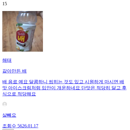
15
해태
갈아만든 배
배 음료 예요 달콤하니 씹히는 것도 있고 시원하게 마시면 배
맛 아이스크림처럼 입안이 개운하네요 단맛은 적당히 달고 후
식으로 적당해요
살빼요
조회수
56
26.01.17