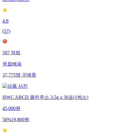
4.8
(
57
)
597
적립
무료배송
37,775
명
구매중
HWC ABCD 클린주스 3.5g x 30포(1박스)
45,000
원
56
%
19,800
원