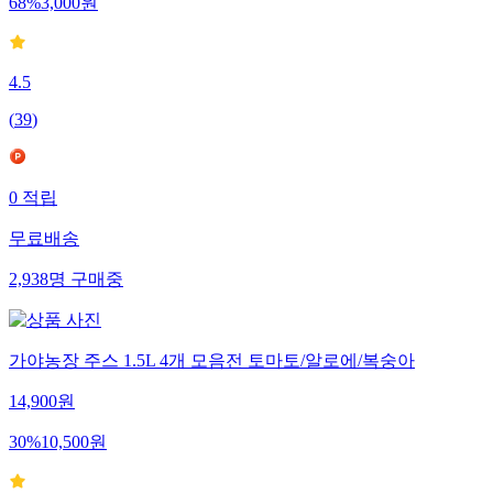
68
%
3,000
원
4.5
(
39
)
0
적립
무료배송
2,938
명
구매중
가야농장 주스 1.5L 4개 모음전 토마토/알로에/복숭아
14,900
원
30
%
10,500
원