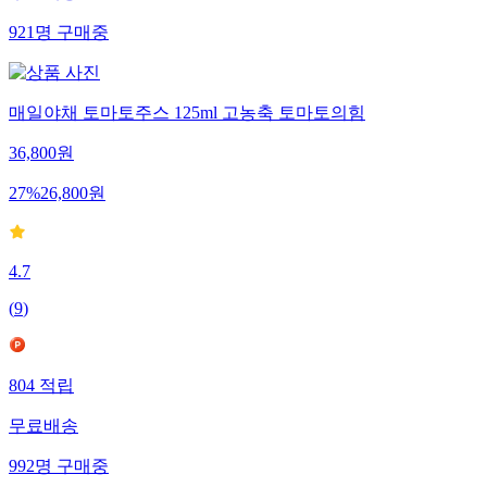
921
명
구매중
매일야채 토마토주스 125ml 고농축 토마토의힘
36,800
원
27
%
26,800
원
4.7
(
9
)
804
적립
무료배송
992
명
구매중