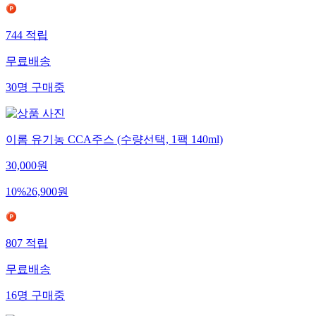
744
적립
무료배송
30
명
구매중
이롬 유기농 CCA주스 (수량선택, 1팩 140ml)
30,000
원
10
%
26,900
원
807
적립
무료배송
16
명
구매중