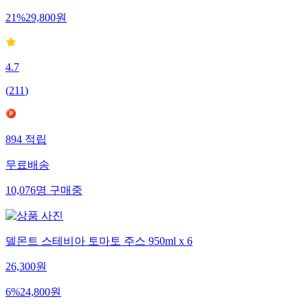
21
%
29,800
원
4.7
(
211
)
894
적립
무료배송
10,076
명
구매중
델몬트 스테비아 토마토 주스 950ml x 6
26,300
원
6
%
24,800
원