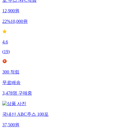
토 주스 NFC착즙
12,900
원
22
%
10,000
원
4.6
(
19
)
300
적립
무료배송
3,478
명
구매중
국내산 ABC주스 100포
37,500
원