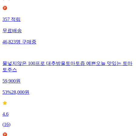
357
적립
무료배송
46,823
명
구매중
물넣지않은 100프로 대추방울토마토즙 예쁜오늘 맛있는 토마
토주스
59,900
원
53
%
28,000
원
4.6
(
16
)