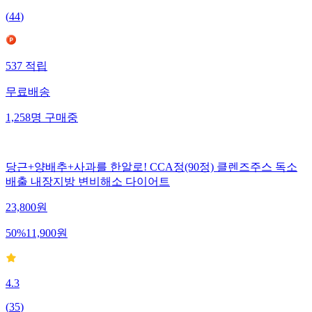
(
44
)
537
적립
무료배송
1,258
명
구매중
당근+양배추+사과를 한알로! CCA정(90정) 클렌즈주스 독소
배출 내장지방 변비해소 다이어트
23,800
원
50
%
11,900
원
4.3
(
35
)